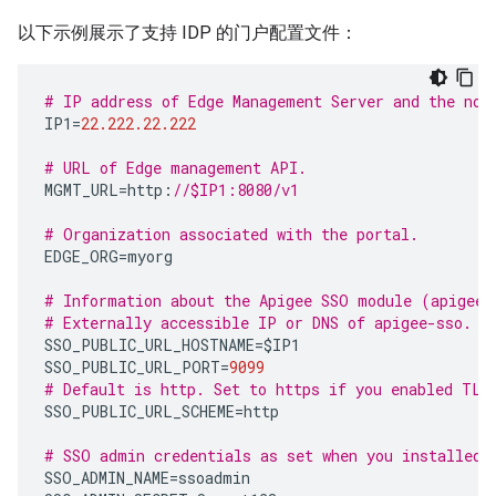
以下示例展示了支持 IDP 的门户配置文件：
# IP address of Edge Management Server and the nod
IP1
=
22.222.22.222
# URL of Edge management API.
MGMT_URL
=
http
:
//$IP1:8080/v1
# Organization associated with the portal.
EDGE_ORG
=
myorg
# Information about the Apigee SSO module (apigee-
# Externally accessible IP or DNS of apigee-sso.
SSO_PUBLIC_URL_HOSTNAME
=
$IP1
SSO_PUBLIC_URL_PORT
=
9099
# Default is http. Set to https if you enabled TLS
SSO_PUBLIC_URL_SCHEME
=
http
# SSO admin credentials as set when you installed 
SSO_ADMIN_NAME
=
ssoadmin