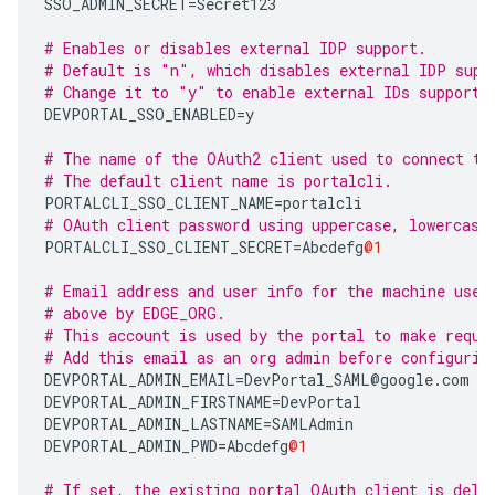
SSO_ADMIN_SECRET
=
Secret123
# Enables or disables external IDP support.
# Default is "n", which disables external IDP supp
# Change it to "y" to enable external IDs support.
DEVPORTAL_SSO_ENABLED
=
y
# The name of the OAuth2 client used to connect to
# The default client name is portalcli.
PORTALCLI_SSO_CLIENT_NAME
=
portalcli
# OAuth client password using uppercase, lowercase
PORTALCLI_SSO_CLIENT_SECRET
=
Abcdefg
@1
# Email address and user info for the machine user
# above by EDGE_ORG.
# This account is used by the portal to make reque
# Add this email as an org admin before configurin
DEVPORTAL_ADMIN_EMAIL
=
DevPortal_SAML
@
google
.
com
DEVPORTAL_ADMIN_FIRSTNAME
=
DevPortal
DEVPORTAL_ADMIN_LASTNAME
=
SAMLAdmin
DEVPORTAL_ADMIN_PWD
=
Abcdefg
@1
# If set, the existing portal OAuth client is dele