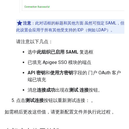
注意
：此对话框的标题和其他方面 虽然可指定 SAML，但
此设置会应用于所有其他受支持的 IDP（例如 LDAP）。
请注意以下几点：
选中
此组织已启用 SAML
复选框
已填充 Apigee SSO 模块的端点
API 密钥
和
使用方密钥
字段的 门户 OAuth 客户
端已填充
消息
连接成功
出现在
测试 连接
按钮。
点击
测试连接
按钮以重新测试连接： 。
如需稍后更改这些值，请更新配置文件并执行此过程 。