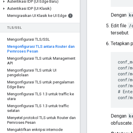
Autentikasi IDP (UI Edge Baru)
Autentikasi IDP (UI Klasik)
Dengan
k
Memigrasikan UI Klasik ke UI Edge
Edit file
/
TLS
/
SSL
tersebut.
Mengonfigurasi TLS
/
SSL
Tetapkan p
Mengonfigurasi TLS antara Router dan
Pemroses Pesan
Mengonfigurasi TLS untuk Management
conf_m
API
conf/m
Mengonfigurasi TLS untuk UI
conf/m
pengelolaan
conf/m
Mengonfigurasi TLS untuk pengalaman
conf/m
Edge Baru
# Ente
Mengonfigurasi TLS 1
.
3 untuk traffic ke
conf/m
utara
Mengonfigurasi TLS 1
.
3 untuk traffic
selatan
Dengan
k
Menyetel protokol TLS untuk Router dan
Pemroses Pesan
obfuscate.
Mengaktifkan enkripsi internode