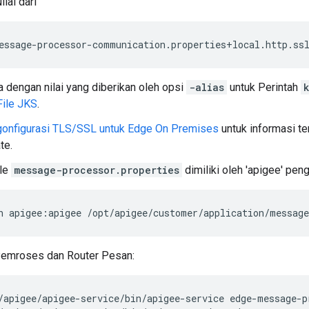
ilai dari
essage-processor-communication.properties+local.http.ssl
 dengan nilai yang diberikan oleh opsi
-alias
untuk Perintah
ile JKS
.
onfigurasi TLS/SSL untuk Edge On Premises
untuk informasi t
te.
ile
message-processor.properties
dimiliki oleh 'apigee' pen
n apigee:apigee /opt/apigee/customer/application/message
Pemroses dan Router Pesan: