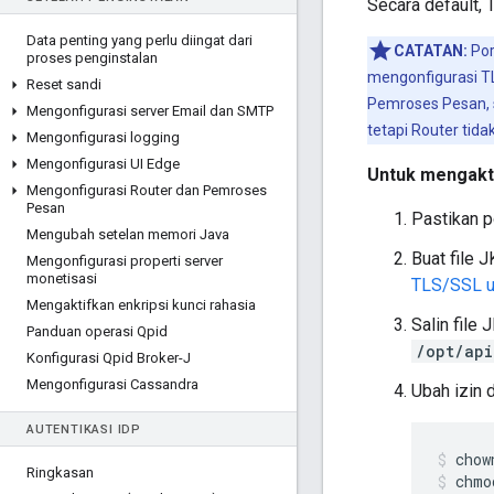
Secara default,
Data penting yang perlu diingat dari
CATATAN:
Por
proses penginstalan
mengonfigurasi T
Reset sandi
Pemroses Pesan, s
Mengonfigurasi server Email dan SMTP
tetapi Router tid
Mengonfigurasi logging
Mengonfigurasi UI Edge
Untuk mengakti
Mengonfigurasi Router dan Pemroses
Pesan
Pastikan p
Mengubah setelan memori Java
Buat file 
Mengonfigurasi properti server
monetisasi
TLS/SSL u
Mengaktifkan enkripsi kunci rahasia
Salin file
Panduan operasi Qpid
/opt/api
Konfigurasi Qpid Broker-J
Mengonfigurasi Cassandra
Ubah izin 
AUTENTIKASI IDP
Ringkasan
chmo