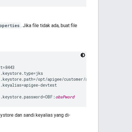
operties
. Jika file tidak ada, buat file
t=8443

.keystore.type=jks

.keystore.path=/opt/apigee/customer/application/keystore
.keyalias=apigee-devtest

l.keystore.password=OBF:
obsPword
ystore dan sandi keyalias yang di-