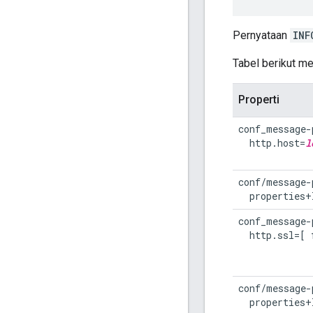
Pernyataan
INF
Tabel berikut m
Properti
conf_message-
  http.host=
l
conf/message-
  properties+
conf_message-
  http.ssl=[ 
conf/message-
  properties+