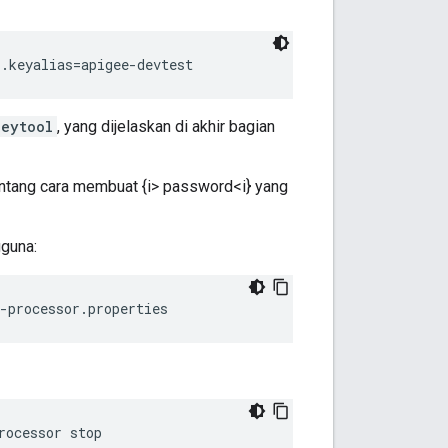
.keyalias=apigee-devtest
keytool
, yang dijelaskan di akhir bagian
entang cara membuat {i> password<i} yang
gguna:
-processor.properties