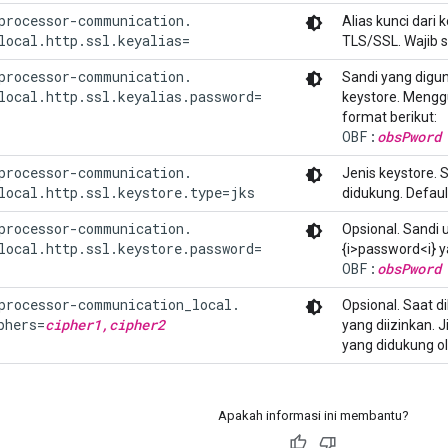
processor-communication.

Alias kunci dari
local.http.ssl.keyalias=
TLS/SSL. Wajib 
processor-communication.

Sandi yang digu
local.http.ssl.keyalias.password=
keystore. Mengg
format berikut:
OBF:
obsPword
processor-communication.

Jenis keystore. 
local.http.ssl.keystore.type=jks
didukung. Defaul
processor-communication.

Opsional. Sandi
local.http.ssl.keystore.password=
{i>password<i} y
OBF:
obsPword
processor-communication_local.

Opsional. Saat d
phers=
cipher1,cipher2
yang diizinkan. 
yang didukung o
Apakah informasi ini membantu?