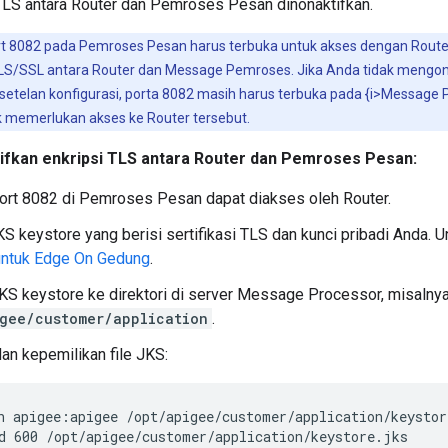
 TLS antara Router dan Pemroses Pesan dinonaktifkan.
t 8082 pada Pemroses Pesan harus terbuka untuk akses dengan Route
LS/SSL antara Router dan Message Pemroses. Jika Anda tidak mengonf
etelan konfigurasi, porta 8082 masih harus terbuka pada {i>Message
ak memerlukan akses ke Router tersebut.
fkan enkripsi TLS antara Router dan Pemroses Pesan:
ort 8082 di Pemroses Pesan dapat diakses oleh Router.
JKS keystore yang berisi sertifikasi TLS dan kunci pribadi Anda. 
ntuk Edge On Gedung
.
 JKS keystore ke direktori di server Message Processor, misalny
gee/customer/application
.
dan kepemilikan file JKS:
d 600 /opt/apigee/customer/application/keystore.jks