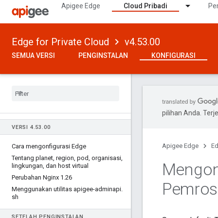
Apigee Edge
Cloud Pribadi
Pe
Edge for Private Cloud
v4.53.00
SEMUA VERSI
PENGINSTALAN
KONFIGURASI
pilihan Anda. Te
VERSI 4
.
53
.
00
Apigee Edge
Ed
Cara mengonfigurasi Edge
Tentang planet
,
region
,
pod
,
organisasi
,
Mengonf
lingkungan
,
dan host virtual
Perubahan Nginx 1
.
26
Pemros
Menggunakan utilitas apigee-adminapi
.
sh
SETELAH PENGINSTALAN