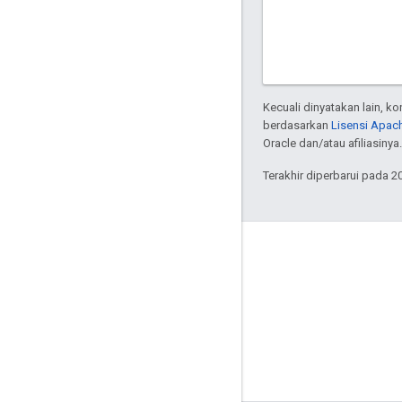
Kecuali dinyatakan lain, k
berdasarkan
Lisensi Apach
Oracle dan/atau afiliasinya.
Terakhir diperbarui pada 2
Tentang Apigee
We're part of Google
Acara
Partner
eBook dan webcast