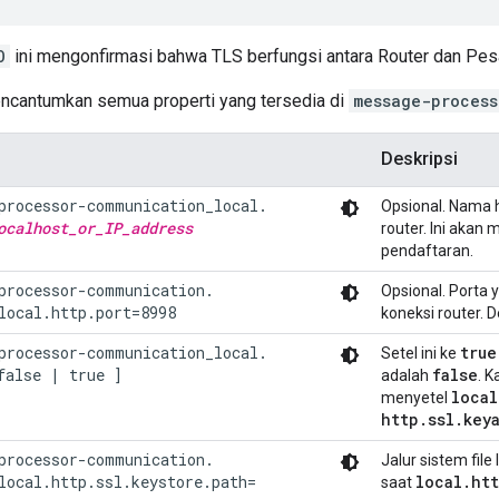
O
ini mengonfirmasi bahwa TLS berfungsi antara Router dan Pe
encantumkan semua properti yang tersedia di
message-process
Deskripsi
processor-communication_local.

Opsional. Nama 
ocalhost_or_IP_address
router. Ini akan
pendaftaran.
processor-communication.

Opsional. Porta
local.http.port=8998
koneksi router. 
processor-communication_local.

true
Setel ini ke
false | true ]
false
adalah
. 
local
menyetel
http
.
ssl
.
key
processor-communication.

Jalur sistem file
local.http.ssl.keystore.path=
local
.
ht
saat