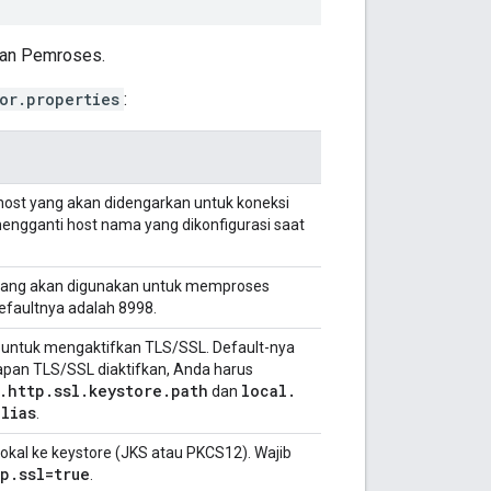
san Pemroses.
or.properties
:
host yang akan didengarkan untuk koneksi
 mengganti host nama yang dikonfigurasi saat
 yang akan digunakan untuk memproses
Defaultnya adalah 8998.
untuk mengaktifkan TLS/SSL. Default-nya
Kapan TLS/SSL diaktifkan, Anda harus
.
http
.
ssl
.
keystore
.
path
local
.
dan
alias
.
 lokal ke keystore (JKS atau PKCS12). Wajib
tp
.
ssl=true
.