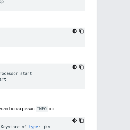
op
art
esan berisi pesan
INFO
ini:
Keystore
of
type
:
jks