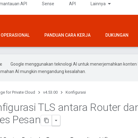
mantauan API
Sense
API
Lainnya
OPERASIONAL
PANDUAN CARA KERJA
DUKUNGAN
Google menggunakan teknologi AI untuk menerjemahkan konten
rjemahan AI mungkin mengandung kesalahan.
ge for Private Cloud
v4.53.00
Konfigurasi
igurasi TLS antara Router da
es Pesan