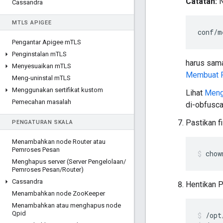
Catatan:
N
Cassandra
M
TLS APIGEE
conf/m
Pengantar Apigee m
TLS
Penginstalan m
TLS
harus sama
Menyesuaikan m
TLS
Membuat F
Meng-uninstal m
TLS
Menggunakan sertifikat kustom
Lihat
Meng
Pemecahan masalah
di-obfusca
Pastikan f
PENGATURAN SKALA
Menambahkan node Router atau
Pemroses Pesan
chow
Menghapus server (Server Pengelolaan
/
Pemroses Pesan
/
Router)
Cassandra
Hentikan 
Menambahkan node Zoo
Keeper
Menambahkan atau menghapus node
Qpid