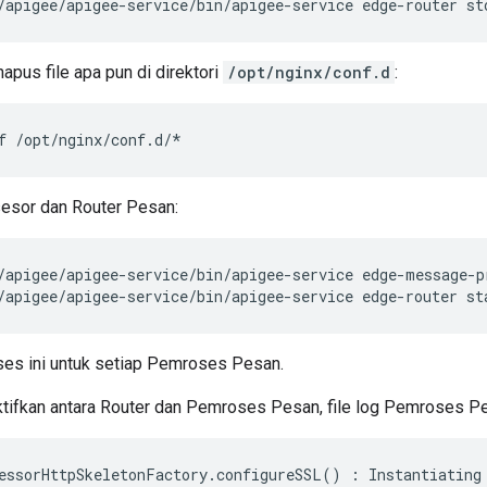
/apigee/apigee-service/bin/apigee-service edge-router st
hapus file apa pun di direktori
/opt/nginx/conf.d
:
f /opt/nginx/conf.d/*
esor dan Router Pesan:
/apigee/apigee-service/bin/apigee-service edge-router st
ses ini untuk setiap Pemroses Pesan.
ktifkan antara Router dan Pemroses Pesan, file log Pemroses P
essorHttpSkeletonFactory
.
configureSSL
()
:
Instantiating