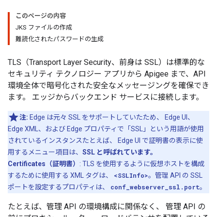
このページの内容
JKS ファイルの作成
難読化されたパスワードの生成
TLS（Transport Layer Security、前身は SSL）は標準的な
セキュリティ テクノロジー アプリから Apigee まで、API
環境全体で暗号化された安全なメッセージングを確保でき
ます。 エッジからバックエンド サービスに接続します。
注:
Edge は元々 SSL をサポートしていたため、 Edge UI、
Edge XML、および Edge プロパティで「SSL」という用語が使用
されているインスタンスたとえば、 Edge UI で証明書の表示に使
用するメニュー項目は、
SSL と呼ばれています。
Certificates（証明書）
: TLS を使用するように仮想ホストを構成
するために使用する XML タグは、
<SSLInfo>
。管理 API の SSL
ポートを設定するプロパティは、
conf_webserver_ssl.port
。
たとえば、管理 API の環境構成に関係なく、 管理 API の