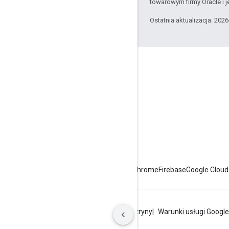
towarowym firmy Oracle i 
Ostatnia aktualizacja: 202
Apigee – informacje
We're part of Google
Zdarzenia
Partnerzy
E-booki i transmisje internetowe
Android
Chrome
Firebase
Google Cloud
Prywatność
Warunki korzystania z witryny
Warunki usługi Google