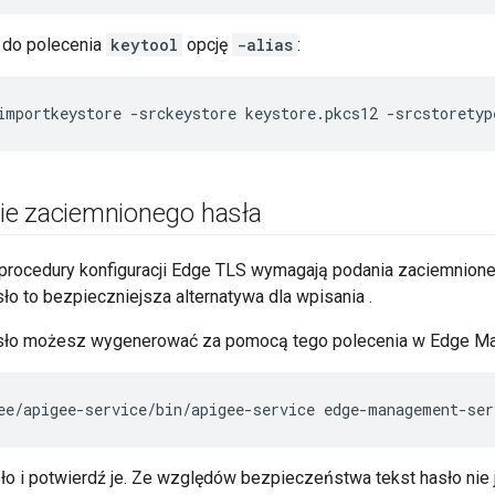
 do polecenia
keytool
opcję
-alias
:
importkeystore -srckeystore keystore.pkcs12 -srcstoretyp
e zaciemnionego hasła
 procedury konfiguracji Edge TLS wymagają podania zaciemnionego
o to bezpieczniejsza alternatywa dla wpisania .
sło możesz wygenerować za pomocą tego polecenia w Edge M
ee/apigee-service/bin/apigee-service edge-management-ser
o i potwierdź je. Ze względów bezpieczeństwa tekst hasło nie 