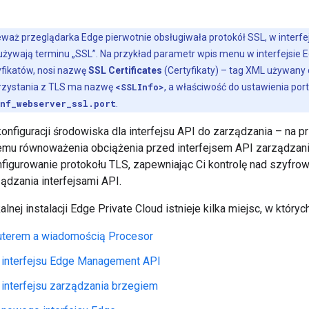
waż przeglądarka Edge pierwotnie obsługiwała protokół SSL, w interfe
 używają terminu „SSL”. Na przykład parametr wpis menu w interfejsie 
yfikatów, nosi nazwę
SSL Certificates
(Certyfikaty) – tag XML używany
orzystania z TLS ma nazwę
<SSLInfo>
, a właściwość do ustawienia port
nf_webserver_ssl.port
.
onfiguracji środowiska dla interfejsu API do zarządzania – na 
temu równoważenia obciążenia przed interfejsem API zarządzania
nfigurowanie protokołu TLS, zapewniając Ci kontrolę nad szyfr
ądzania interfejsami API.
lnej instalacji Edge Private Cloud istnieje kilka miejsc, w który
uterem a wiadomością Procesor
 interfejsu Edge Management API
interfejsu zarządzania brzegiem