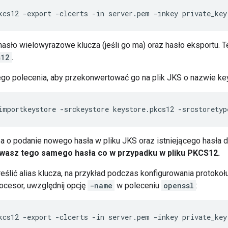
kcs12 -export -clcerts -in server.pem -inkey private_key
asło wielowyrazowe klucza (jeśli go ma) oraz hasło eksportu. 
s12
.
ego polecenia, aby przekonwertować go na plik JKS o nazwie key
importkeystore -srckeystore keystore.pkcs12 -srcstoretyp
ba o podanie nowego hasła w pliku JKS oraz istniejącego hasła
ywasz tego samego hasła co w przypadku w pliku PKCS12.
eślić alias klucza, na przykład podczas konfigurowania protoko
cesor, uwzględnij opcję
-name
w poleceniu
openssl
:
kcs12 -export -clcerts -in server.pem -inkey private_key