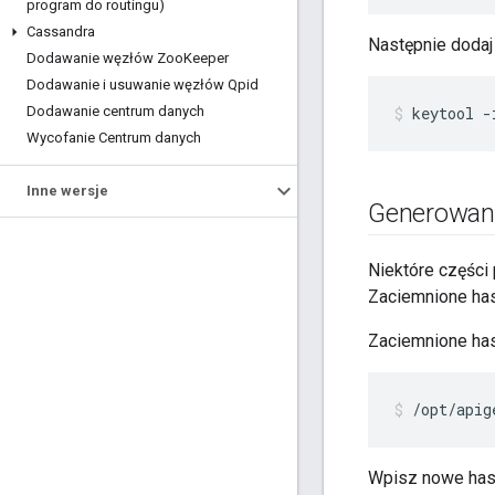
program do routingu)
Cassandra
Następnie dodaj
Dodawanie węzłów Zoo
Keeper
Dodawanie i usuwanie węzłów Qpid
Dodawanie centrum danych
keytool -
Wycofanie Centrum danych
Inne wersje
Generowani
Niektóre części
Zaciemnione hasł
Zaciemnione ha
/opt/apig
Wpisz nowe hasł