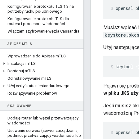
Konfigurowanie protokołu TLS 1
.
3 na
openssl p
potrzeby ruchu południowego
Konfigurowanie protokołu TLS dla
routera i procesora wiadomości
Musisz wpisać h
Włączam szyfrowanie węzła Cassandra
keystore.pkc
APIGEE M
TLS
Użyj następując
Wprowadzenie do Apigee m
TLS
Instalacja m
TLS
keytool -
Dostosuj m
TLS
Odinstalowywanie m
TLS
Pojawi się proś
Użyj certyfikatu niestandardowego
w pliku JKS uż
Rozwiązywanie problemów
Jeśli musisz okr
SKALOWANIE
wiadomością Pro
Dodaję router lub węzeł przetwarzający
wiadomości
Usuwanie serwera (serwer zarządzania
,
openssl p
podmiot przetwarzający wiadomości lub