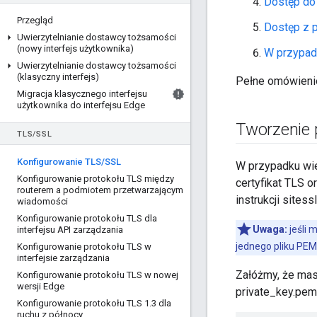
Dostęp do
Przegląd
Dostęp z p
Uwierzytelnianie dostawcy tożsamości
(nowy interfejs użytkownika)
W przypad
Uwierzytelnianie dostawcy tożsamości
(klasyczny interfejs)
Pełne omówienie
Migracja klasycznego interfejsu
użytkownika do interfejsu Edge
Tworzenie 
TLS
/
SSL
Konfigurowanie TLS
/
SSL
W przypadku wiel
Konfigurowanie protokołu TLS między
certyfikat TLS o
routerem a podmiotem przetwarzającym
instrukcji sitess
wiadomości
Konfigurowanie protokołu TLS dla
Uwaga:
jeśli 
interfejsu API zarządzania
jednego pliku PEM,
Konfigurowanie protokołu TLS w
interfejsie zarządzania
Załóżmy, że ma
Konfigurowanie protokołu TLS w nowej
wersji Edge
private_key.pem
Konfigurowanie protokołu TLS 1
.
3 dla
ruchu z północy