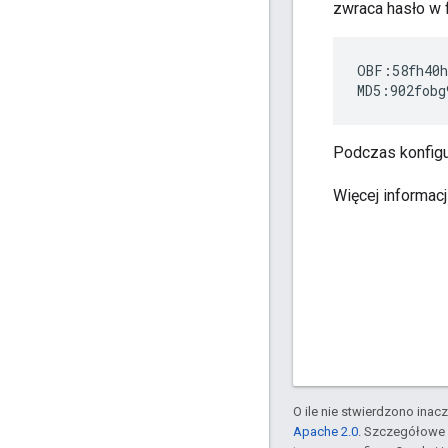
zwraca hasło w 
OBF:58fh40h
MD5:902fobg
Podczas konfigu
Więcej informac
O ile nie stwierdzono inacze
Apache 2.0
. Szczegółowe 