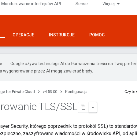
Monitorowanie interfejsów API
Sense
Więcej
OPERACJE
INSTRUKCJE
POMOC
Google używa technologii AI do tłumaczenia treści na Twój pref
ia wygenerowane przez AI mogą zawierać błędy.
ge for Private Cloud
v4.53.00
Konfiguracja
Czy te
urowanie TLS
/
SSL
Layer Security, którego poprzednik to protokół SSL) to standar
zpieczne, zaszyfrowane wiadomości w środowisku API, od aplik