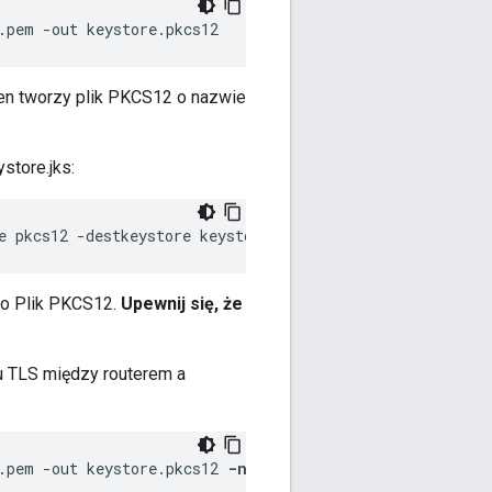
.pem -out keystore.pkcs12
Ten tworzy plik PKCS12 o nazwie
store.jks:
e pkcs12 -destkeystore keystore.jks -deststoretype jks
 do Plik PKCS12.
Upewnij się, że
łu TLS między routerem a
.pem -out keystore.pkcs12 
-name devtest