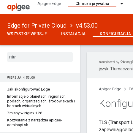
Apigee Edge
Chmura prywatna
Edge for Private Cloud
v4.53.00
WSZYSTKIE WERSJE
INSTALACJA
KONFIGURACJA
język. Tłumaczen
WERSJA 4
.
53
.
00
Apigee Edge
Ed
Jak skonfigurować Edge
Informacje o planetach
,
regionach
,
Konfig
podach
,
organizacjach
,
środowiskach i
hostach wirtualnych
Zmiany w Nginx 1
.
26
Korzystanie z narzędzia apigee-
TLS (Transport 
adminapi
.
sh
zapewniające be