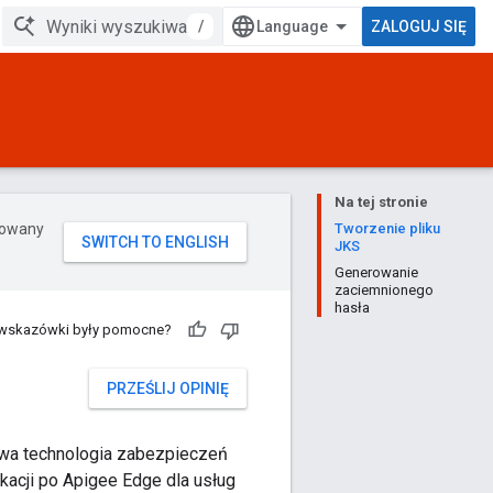
/
ZALOGUJ SIĘ
Na tej stronie
erowany
Tworzenie pliku
JKS
Generowanie
zaciemnionego
hasła
 wskazówki były pomocne?
PRZEŚLIJ OPINIĘ
dowa technologia zabezpieczeń
acji po Apigee Edge dla usług