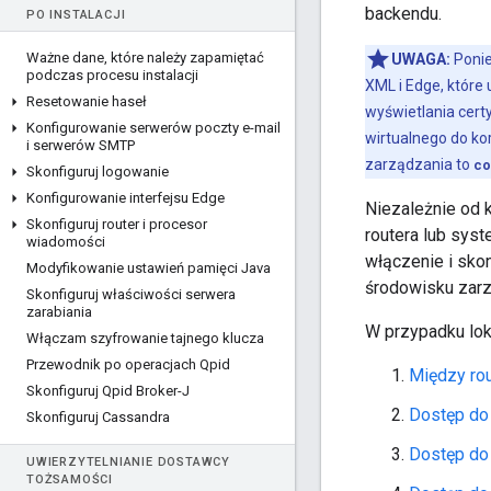
backendu.
PO INSTALACJI
Ważne dane
,
które należy zapamiętać
UWAGA:
Ponie
podczas procesu instalacji
XML i Edge, które
Resetowanie haseł
wyświetlania cert
Konfigurowanie serwerów poczty e-mail
wirtualnego do k
i serwerów SMTP
zarządzania to
co
Skonfiguruj logowanie
Konfigurowanie interfejsu Edge
Niezależnie od k
Skonfiguruj router i procesor
routera lub sys
wiadomości
włączenie i sko
Modyfikowanie ustawień pamięci Java
środowisku zarz
Skonfiguruj właściwości serwera
zarabiania
W przypadku loka
Włączam szyfrowanie tajnego klucza
Przewodnik po operacjach Qpid
Między ro
Skonfiguruj Qpid Broker-J
Dostęp do
Skonfiguruj Cassandra
Dostęp do 
UWIERZYTELNIANIE DOSTAWCY
TOŻSAMOŚCI