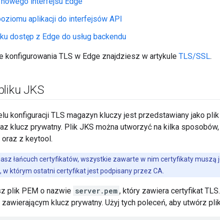
 nowego interfejsu Edge
oziomu aplikacji do interfejsów API
ku dostęp z Edge do usług backendu
 konfigurowania TLS w Edge znajdziesz w artykule
TLS/SSL
.
pliku JKS
u konfiguracji TLS magazyn kluczy jest przedstawiany jako plik
raz klucz prywatny. Plik JKS można utworzyć na kilka sposobów, 
l oraz z keytool.
masz łańcuch certyfikatów, wszystkie zawarte w nim certyfikaty muszą j
 w którym ostatni certyfikat jest podpisany przez CA.
sz plik PEM o nazwie
server.pem
, który zawiera certyfikat TLS
 zawierającym klucz prywatny. Użyj tych poleceń, aby utwórz pl