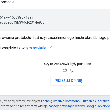
formacie:
61svy156789gk1saj

9d80e6043b394cb2314e9c6
rowania protokołu TLS użyj zaciemnionego hasła określonego p
ji znajdziesz w
tym artykule .
Czy te wskazówki były pomocne?
PRZEŚLIJ OPINIĘ
j, treść tej strony jest objęta
licencją Creative Commons – uznanie autorstwa 
informacje na ten temat zawierają
zasady dotyczące witryny Google Develop