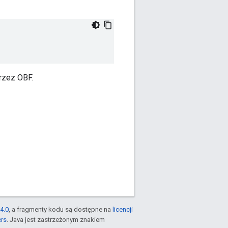
rzez OBF.
4.0
, a fragmenty kodu są dostępne na
licencji
ers
. Java jest zastrzeżonym znakiem