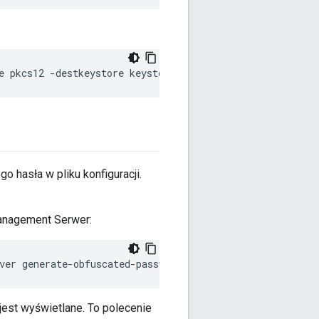
e pkcs12 -destkeystore keystore.jks -deststoretype jks 
 hasła w pliku konfiguracji.
anagement Serwer:
ver generate-obfuscated-password
jest wyświetlane. To polecenie