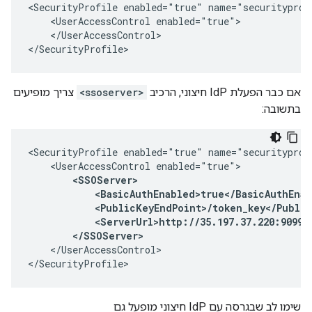
<SecurityProfile enabled="true" name="securityprofi
    <UserAccessControl enabled="true">

    </UserAccessControl>

</SecurityProfile>
אם כבר הפעלת IdP חיצוני, הרכיב
<ssoserver>
צריך מופיעים
בתשובה:
<SecurityProfile enabled="true" name="securityprofi
    <UserAccessControl enabled="true">

<SSOServer>

            <BasicAuthEnabled>true</BasicAuthEnab
            <PublicKeyEndPoint>/token_key</Public
            <ServerUrl>http://35.197.37.220:9099</
        </SSOServer>
    </UserAccessControl>

</SecurityProfile>
שימו לב שבגרסה עם IdP חיצוני מופעל גם