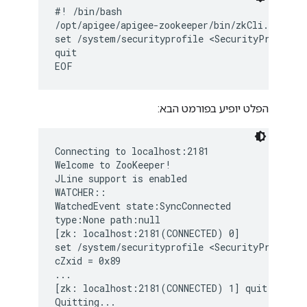
#! /bin/bash

/opt/apigee/apigee-zookeeper/bin/zkCli.sh -ser
set /system/securityprofile <SecurityProfile><
quit

EOF
הפלט יופיע בפורמט הבא:
Connecting to localhost:2181

Welcome to ZooKeeper!

JLine support is enabled

WATCHER::

WatchedEvent state:SyncConnected

type:None path:null

[zk: localhost:2181(CONNECTED) 0]

set /system/securityprofile <SecurityProfile><
cZxid = 0x89

...

[zk: localhost:2181(CONNECTED) 1] quit

Quitting...