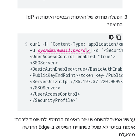
הפעלה מחדש של האימות הבסיסי ואימות ה-IdP
החיצוני:
curl -H "Content-Type: application/xml" http
  -u 
sysAdminEmail:pWord
 -d '<SecurityProfi
  <UserAccessControl enabled="true">

  <SSOServer>

  <BasicAuthEnabled>true</BasicAuthEnabled>

  <PublicKeyEndPoint>/token_key</PublicKeyEndP
  <ServerUrl>http://35.197.37.220:9099</Server
  </SSOServer>

  </UserAccessControl>

  </SecurityProfile>'
עכשיו אפשר להשתמש שוב באימות הבסיסי. לתשומת ליבכם:
אימות בסיסי לא פועל כשחוויית השימוש ב-Edge החדשה
מופעלת.