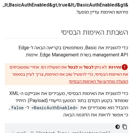
,
&lt;BasicAuthEnabled&gt;true&lt;/BasicAuthEnabled&gt;
פירושו האימות עדיין מופעל.
השבתת האימות הבסיסי
כדי להשבית את Basic, משתמשים בקריאה הבאה ל-Edge
management API בשרת Edge Management. אימות.
זהירות
: לא ניתן
לבטל
או
לבטל
את הפעולה הזו. אחרי שמשביתים
את האימות הבסיסי, כדי להפעיל שוב את האימות, צריך לעיין במאמר
הפעלה מחדש של האימות הבסיסי
.
כדי להשבית את האימות הבסיסי, מעבירים את אובייקט ה-XML
שמוחזר בקטע הקודם בתור המטען הייעודי (Payload). היחיד
ההבדל הוא שמגדירים את
<BasicAuthEnabled>
ל-
false
,
כי אפשר לראות את הדוגמה הבאה: