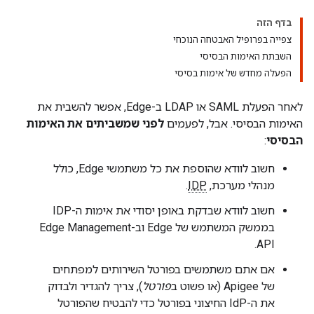
בדף הזה
צפייה בפרופיל האבטחה הנוכחי
השבתת האימות הבסיסי
הפעלה מחדש של אימות בסיסי
לאחר הפעלת SAML או LDAP ב-Edge, אפשר להשבית את
האימות הבסיסי. אבל, לפעמים
לפני שמשביתים את האימות
הבסיסי
:
חשוב לוודא שהוספת את כל משתמשי Edge, כולל
מנהלי מערכת,
IDP
.
חשוב לוודא שבדקת באופן יסודי את אימות ה-IDP
בממשק המשתמש של Edge וב-Edge Management
API.
אם אתם משתמשים בפורטל השירותים למפתחים
של Apigee (או פשוט ב
פורטל
), צריך להגדיר ולבדוק
את ה-IdP החיצוני בפורטל כדי להבטיח שהפורטל