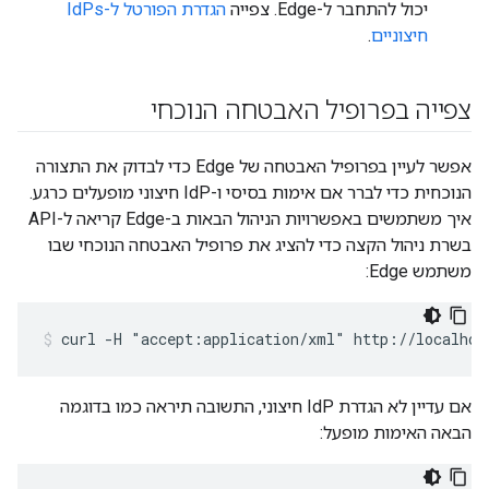
יכול להתחבר ל-Edge. צפייה
הגדרת הפורטל ל-IdPs
חיצוניים
.
צפייה בפרופיל האבטחה הנוכחי
אפשר לעיין בפרופיל האבטחה של Edge כדי לבדוק את התצורה
הנוכחית כדי לברר אם אימות בסיסי ו-IdP חיצוני מופעלים כרגע.
איך משתמשים באפשרויות הניהול הבאות ב-Edge קריאה ל-API
בשרת ניהול הקצה כדי להציג את פרופיל האבטחה הנוכחי שבו
משתמש Edge:
curl -H "accept:application/xml" http://localhos
אם עדיין לא הגדרת IdP חיצוני, התשובה תיראה כמו בדוגמה
הבאה האימות מופעל: