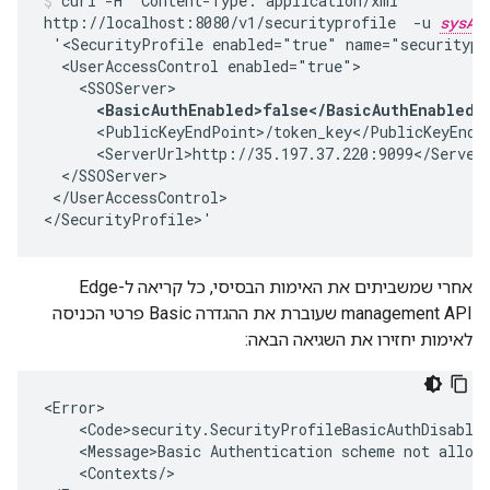
curl -H "Content-Type: application/xml"

http://localhost:8080/v1/securityprofile  -u 
sysAd
 '<SecurityProfile enabled="true" name="securitypro
  <UserAccessControl enabled="true">

    <SSOServer>

<BasicAuthEnabled>false</BasicAuthEnabled>
      <PublicKeyEndPoint>/token_key</PublicKeyEndPo
      <ServerUrl>http://35.197.37.220:9099</ServerU
  </SSOServer>

 </UserAccessControl>

</SecurityProfile>'
אחרי שמשביתים את האימות הבסיסי, כל קריאה ל-Edge
management API שעוברת את ההגדרה Basic פרטי הכניסה
לאימות יחזירו את השגיאה הבאה:
<Error>

    <Code>security.SecurityProfileBasicAuthDisabled
    <Message>Basic Authentication scheme not allowe
    <Contexts/>
