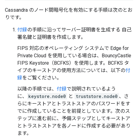
Cassandra のノード間暗号化を有効にする手順は次のとお
りです。
付録
の手順に沿ってサーバー証明書を生成する 自己
署名鍵と証明書を作成します。
FIPS 対応のオペレーティング システムで Edge for
Private Cloud を使用している場合は、BouncyCastle
FIPS Keystore（BCFKS）を使用します。BCFKS タ
イプのキーストアの使用方法については、以下の
付
録
をご覧ください。
以降の手順では、
付録
で説明されているよう
に、
keystore.node0
と
truststore.node0
、さ
らにキーストアとトラストストアのパスワードをす
でに作成していることを前提としています。次のス
テップに進む前に、予備ステップとしてキーストア
とトラストストアを各ノードに作成する必要があり
ます。