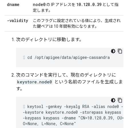
dname
node0
10
.
128
.
0
.
39
の IP アドレスを
として指
定します。
-validity
このフラグに設定されている値により、生成され
た鍵ペアは 10 年間有効になります。
次のディレクトリに移動します。
cd /opt/apigee/data/apigee-cassandra
次のコマンドを実行して、現在のディレクトリに
keystore.node0
という名前のファイルを生成しま
す。
keytool -genkey -keyalg RSA -alias node0 -va
-keystore keystore.node0 -storepass keypass \

-keypass keypass -dname "CN=10.128.0.39, OU=No
O=None, L=None, C=None"