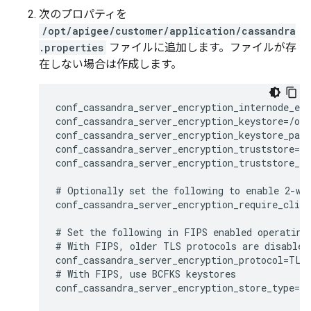
次のプロパティを
/opt/apigee/customer/application/cassandra
.properties
ファイルに追加します。ファイルが存
在しない場合は作成します。
conf_cassandra_server_encryption_internode_enc
conf_cassandra_server_encryption_keystore=/opt
conf_cassandra_server_encryption_keystore_pass
conf_cassandra_server_encryption_truststore=/o
conf_cassandra_server_encryption_truststore_pa
# Optionally set the following to enable 2-way
conf_cassandra_server_encryption_require_clien
# Set the following in FIPS enabled operating 
# With FIPS, older TLS protocols are disabled,
conf_cassandra_server_encryption_protocol=TLSv
# With FIPS, use BCFKS keystores

conf_cassandra_server_encryption_store_type=BC