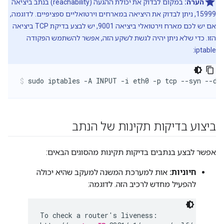
הערה:
במקום לבדוק את יכולת ההגעה (reachability) בנתב ביציאה
15999, ניתן לבדוק את היציאה במארחים וירטואליים ספציפיים. לדוגמה,
אם יש לכם מארח וירטואלי ביציאה 9001, יש לבצע בדיקת TCP ביציאה
הזו. כדי שלא ניתן יהיה לגשת לשקע הזה, אפשר להשתמש הפקודה
iptable:
sudo iptables -A INPUT -i eth0 -p tcp --syn --dp
ביצוע בדיקות תקינות של הנתב
אפשר לבצע בנתבים בדיקות תקינות מהסוגים הבאים:
חיוניות:
אות למערכת המשנה למעקב שהיא יכולה
להפעיל מחדש לרכיב הזה. לדוגמה:
To check a router's liveness:
