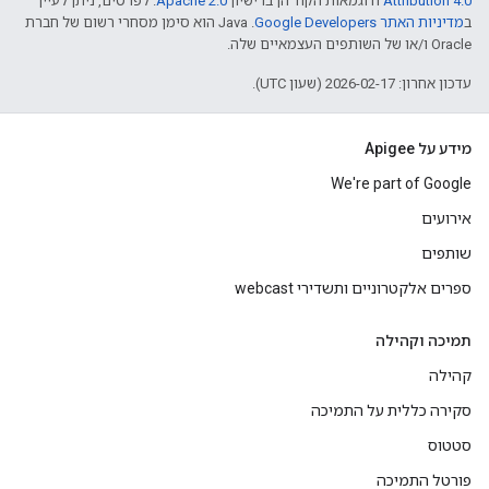
Attribution 4.0
ודוגמאות הקוד הן ברישיון
Apache 2.0
. לפרטים, ניתן לעיין
ב
מדיניות האתר Google Developers‏
.‏ Java הוא סימן מסחרי רשום של חברת
Oracle ו/או של השותפים העצמאיים שלה.
עדכון אחרון: 2026-02-17 (שעון UTC).
מידע על Apigee
We're part of Google
אירועים
שותפים
ספרים אלקטרוניים ותשדירי webcast
תמיכה וקהילה
קהילה
סקירה כללית על התמיכה
סטטוס
פורטל התמיכה