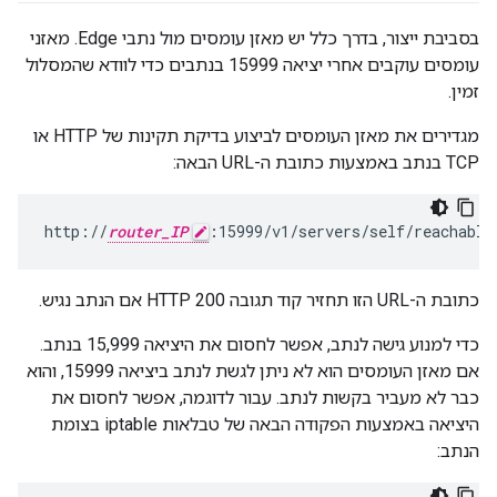
בסביבת ייצור, בדרך כלל יש מאזן עומסים מול נתבי Edge. מאזני
עומסים עוקבים אחרי יציאה 15999 בנתבים כדי לוודא שהמסלול
זמין.
מגדירים את מאזן העומסים לביצוע בדיקת תקינות של HTTP או
TCP בנתב באמצעות כתובת ה-URL הבאה:
http://
router_IP
:15999/v1/servers/self/reachable
כתובת ה-URL הזו תחזיר קוד תגובה HTTP 200 אם הנתב נגיש.
כדי למנוע גישה לנתב, אפשר לחסום את היציאה 15,999 בנתב.
אם מאזן העומסים הוא לא ניתן לגשת לנתב ביציאה 15999, והוא
כבר לא מעביר בקשות לנתב. עבור לדוגמה, אפשר לחסום את
היציאה באמצעות הפקודה הבאה של טבלאות iptable בצומת
הנתב: