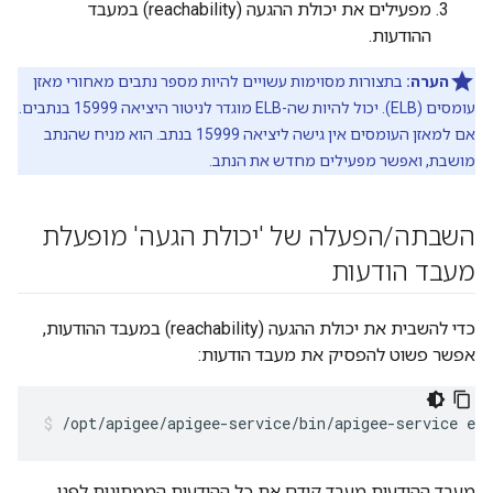
מפעילים את יכולת ההגעה (reachability) במעבד
ההודעות.
הערה:
בתצורות מסוימות עשויים להיות מספר נתבים מאחורי מאזן
עומסים (ELB). יכול להיות שה-ELB מוגדר לניטור היציאה 15999 בנתבים.
אם למאזן העומסים אין גישה ליציאה 15999 בנתב. הוא מניח שהנתב
מושבת, ואפשר מפעילים מחדש את הנתב.
השבתה
/
הפעלה של 'יכולת הגעה' מופעלת
מעבד הודעות
כדי להשבית את יכולת ההגעה (reachability) במעבד ההודעות,
אפשר פשוט להפסיק את מעבד הודעות:
/opt/apigee/apigee-service/bin/apigee-service ed
מעבד ההודעות מעבד קודם את כל ההודעות הממתינות לפני