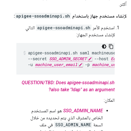
أكثر.
لإنشاء مستخدم جهاز باستخدام
apigee-ssoadminapi.sh
:
استخدِم الأمر
apigee-ssoadminapi.sh
التالي
لإنشاء مستخدم الجهاز:
apigee-ssoadminapi.sh saml machineuser add 
  --secret 
SSO_ADMIN_SECRET
 --host 
Edge_SSO
  -u 
machine_user_email
 -p 
machine_user_pas
QUESTION/TBD: Does apigee-ssoadminapi.sh
also take "ldap" as an argument?
المكان:
SSO_ADMIN_NAME
هو اسم المستخدم
الخاص بالمشرف الذي يتم تحديده من خلال
السمة
SSO_ADMIN_NAME
في ملف