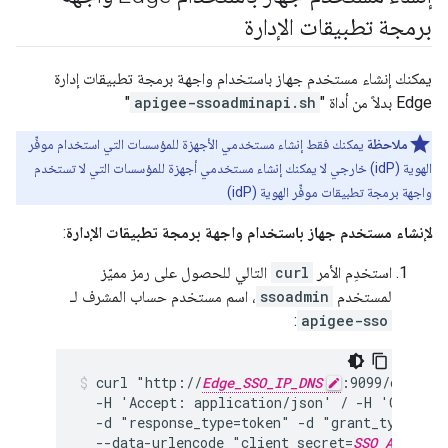
برمجة تطبيقات الإدارة
يمكنك إنشاء مستخدم جهاز باستخدام واجهة برمجة تطبيقات إدارة
Edge بدلاً من أداة "
apigee-ssoadminapi.sh
"
ملاحظة
يمكنك فقط إنشاء مستخدمي الأجهزة للمؤسسات التي استخدام موفِّر
الهوية (idP) خارجي لا يمكنك إنشاء مستخدمي أجهزة للمؤسسات التي لا تستخدم
واجهة برمجة تطبيقات موفِّر الهوية (idP)
لإنشاء مستخدم جهاز باستخدام واجهة برمجة تطبيقات الإدارة
:
استخدِم الأمر
curl
التالي للحصول على رمز مميّز
لمستخدم
ssoadmin
، اسم مستخدم حساب المشرف لـ
:
apigee-sso
curl "http://
Edge_SSO_IP_DNS
:9099/oauth/t
  -H 'Accept: application/json' / -H 'Content
  -d "response_type=token" -d "grant_type=clie
  --data-urlencode "client_secret=
SSO_ADMIN_S