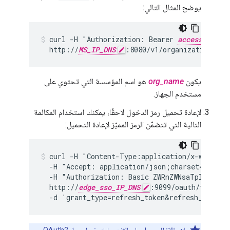
يوضح المثال التالي:
curl -H "Authorization: Bearer 
access_token
  http://
MS_IP_DNS
:8080/v1/organizations/
or
يكون
org_name
هو اسم المؤسسة التي تحتوي على
مستخدم الجهاز.
لإعادة تحميل رمز الدخول لاحقًا، يمكنك استخدام المكالمة
التالية التي تتضمّن الرمز المميّز لإعادة التحميل:
curl -H "Content-Type:application/x-www-form
  -H "Accept: application/json;charset=utf-8" 
  -H "Authorization: Basic ZWRnZWNsaTplZGdlY2
  http://
edge_sso_IP_DNS
:9099/oauth/token \

  -d 'grant_type=refresh_token&refresh_token=