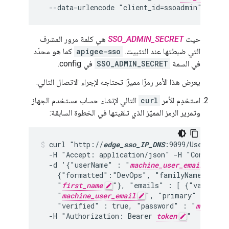
  --data-urlencode "client_id=ssoadmin"
حيث
SSO_ADMIN_SECRET
هي كلمة مرور المشرف
التي ضبطتها عند التثبيت.
apigee-sso
كما هو محدّد
في السمة
SSO_ADMIN_SECRET
في config.
يعرض هذا الأمر رمزًا مميزًا تحتاجه لإجراء الاتصال التالي.
استخدِم الأمر
curl
التالي لإنشاء حساب مستخدم الجهاز
وتمرير الرمز المميّز الذي تلقيتها في الخطوة السابقة:
curl "http://
edge_sso_IP_DNS
:9099/Users" -i
  -H "Accept: application/json" -H "Content-T
  -d '{"userName" : "
machine_user_email
", "
    {"formatted":"DevOps", "familyName" : "
l
    "
first_name
"}, "emails" : [ {"value" :

    "
machine_user_email
", "primary" : true 
    "verified" : true, "password" : "
machine_
  -H "Authorization: Bearer 
token
"