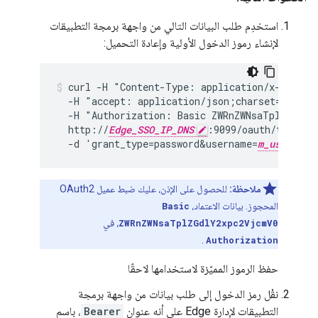
استخدِم طلب البيانات التالي من واجهة برمجة التطبيقات
لإنشاء رموز الدخول الأولية وإعادة التحميل:
curl -H "Content-Type: application/x-www-for
  -H "accept: application/json;charset=utf-8" 
  -H "Authorization: Basic ZWRnZWNsaTplZGdlY2
  http://
Edge_SSO_IP_DNS
:9099/oauth/token -s
  -d 'grant_type=password&username=
m_user_ema
ملاحظة:
للحصول على الإذن، عليك ضبط عميل OAuth2
المحجوز. بيانات الاعتماد،
Basic
ZWRnZWNsaTplZGdlY2xpc2VjcmV0
، في
.
Authorization
حفظ الرموز المميّزة لاستخدامها لاحقًا
نقْل رمز الدخول إلى طلب بيانات من واجهة برمجة
التطبيقات لإدارة Edge على أنه عنوان
Bearer
، باسم