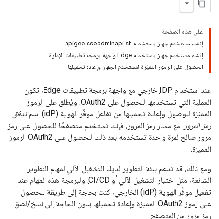
على هذه الصفحة
إنشاء مستخدم جهاز باستخدام apigee-ssoadminapi.sh
إنشاء مستخدم جهاز باستخدام Edge واجهة برمجة تطبيقات الإدارة
الحصول على الرموز المميّزة لمستخدم الجهاز وإعادة تحميلها
عند استخدام
IDP
خارجي مع واجهة برمجة تطبيقات Edge، تكون
العملية التي تستخدمها للحصول على OAuth2. ويُطلق على الرموز
المميّزة للوصول وإعادة تحميلها من تفاعل موفِّر الهوية (idP) اسم
تدفق
رمز المرور
. مع مسار رمز المرور، فإنك تستخدم متصفحًا للحصول على رمز
مرور صالح لمرة واحدة تستخدمه بعد ذلك للحصول على OAuth2 الرموز
المميزة.
ومع ذلك، قد تدعم بيئة التطوير لديك التشغيل الآلي لمهام التطوير
الشائعة، مثل اختبار التشغيل الآلي أو
CI/CD
. ولبرمجة هذه المهام عند
تفعيل موفِّر الهوية (idP) الخارجي، كنت بحاجة إلى طريقة للحصول
على رموز OAuth2 المميزة وإعادة تحميلها بدون الحاجة إلى نسخ/لصق
رمز مرور من المتصفح.