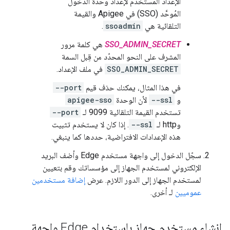
الإعداد المستخدَم لإعداد وحدة الدخول
المُوحَّد (SSO) في Apigee والقيمة
التلقائية هي
ssoadmin
.
SSO_ADMIN_SECRET
هي كلمة مرور
المشرف على النحو المحدّد من قِبل السمة
SSO_ADMIN_SECRET
في ملف الإعداد.
في هذا المثال، يمكنك حذف قيم
--port
و
--ssl
لأن الوحدة
apigee-sso
تستخدم القيمة التلقائية 9099 لـ
--port
وhttp لـ
--ssl
. إذا كان لا يستخدم تثبيت
هذه الإعدادات الافتراضية، حددها كما ينبغي.
سجّل الدخول إلى واجهة مستخدم Edge وأضف البريد
الإلكتروني لمستخدم الجهاز إلى مؤسساتك وقم بتعيين
لمستخدم الجهاز إلى الدور اللازم. عرض
إضافة مستخدمين
عموميين
لـ أخرى.
إنشاء مستخدم جهاز باستخدام Edge واجهة