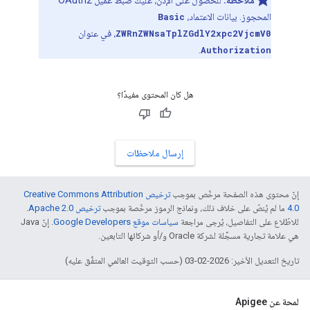
ملاحظة:
للحصول على الإذن، عليك ضبط عميل OAuth2
المحجوز. بيانات الاعتماد،
Basic
ZWRnZWNsaTplZGdlY2xpc2VjcmV0
، في عنوان
.
Authorization
هل كان المحتوى مفيدًا؟
إرسال ملاحظات
إنّ محتوى هذه الصفحة مرخّص بموجب
ترخيص Creative Commons Attribution
4.0‏
ما لم يُنصّ على خلاف ذلك، ونماذج الرموز مرخّصة بموجب
ترخيص Apache 2.0‏
.
للاطّلاع على التفاصيل، يُرجى مراجعة
سياسات موقع Google Developers‏
. إنّ Java
هي علامة تجارية مسجَّلة لشركة Oracle و/أو شركائها التابعين.
تاريخ التعديل الأخير: 2026-02-03 (حسب التوقيت العالمي المتفَّق عليه)
لمحة عن Apigee