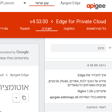
Apigee Edge
ענן פרטי
ממשק API לניטור
v4.53.00
Edge for Private Cloud
כל הגירסאות
התקנה
תצורה
תפעול
מדריכ
בתרגומים כאלו עשויו
גרסה 4
00
.
53
.
oud
Apigee Edge
איך להגדיר את Edge
מידע על כוכבי לכת
,
אזורים
,
Pods
,
ארגונים
,
אוטומציה
סביבות ומארחים וירטואליים
שינויים ב-Nginx 1
26
.
שימוש בכלי השירות apigee-adminapi
sh
.
לאחר ההתקנה