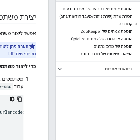
הוספת צומת של נתב או של מעבד הודעות
יצירת משתמש במכונה
הסרת שרת (שרת ניהול
/
מעבד הודעות
/
נתב)
קסנדרה
הוספת צמתים של Zoo
Keeper
אפשר ליצור משתמשים במכונה בא
הוספה או הסרה של צמתים של Qpid
הערה
הוספה של מרכז נתונים
משתמשים IdP.
הוצאה משימוש של מרכז נתונים
כדי ליצור משתמש במכו
גרסאות אחרות
משתמשים ב
עבור
e-sso
urlencoded' \
