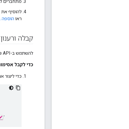
מתחברים לממ
להוסיף את 
ראו
הוספה ב
קבלה ורענון
להשתמש ב-Edge API כדי לקבל ולרענן אסימוני OAuth2 על ידי העברת במקום קוד גישה.
כדי לקבל אסימוני OAuth2 למשתמש במח
כדי ליצור את
'