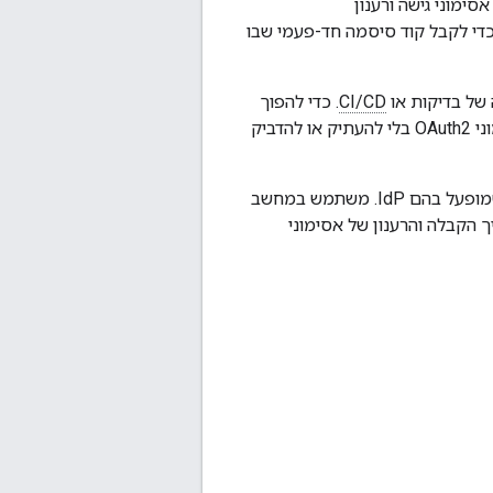
יצוני עם ה-Edge API, התהליך שבו משתמשים כדי לקבל OAuth2 אסימוני גישה ורענון
די לקבל קוד סיסמה חד-פעמי שבו
 של בדיקות או
CI/CD
. כדי להפוך
את המשימות האלה לאוטומטיות כאשר מופעל IdP חיצוני, נדרשת דרך לקבל ולרענן אסימוני OAuth2 בלי להעתיק או להדביק
Edge תומך ביצירת אסימונים אוטומטיים באמצעות שימוש במשתמשי מכונה בארגונים שמופעל בהם IdP. משתמש במחשב
לאה תהליך הקבלה והרענון של אסימוני