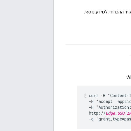
 ההכרחי. למידע נוסף,
curl -H "Content-T
  -H "accept: applic
  -H "Authorization
  http://
Edge_SSO_I
  -d 'grant_type=pa