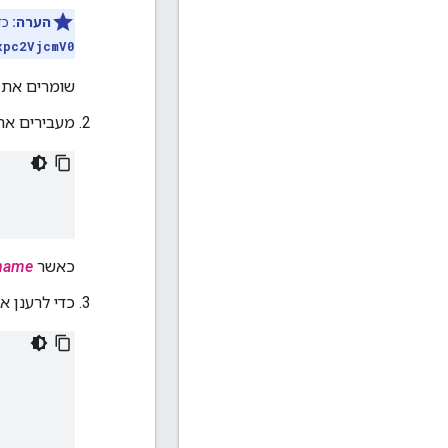
הערה:
כדי
xpc2VjcmV0
שומרים את ה
מעבירים את אסימון ה
כאשר
name
כדי לרענן א