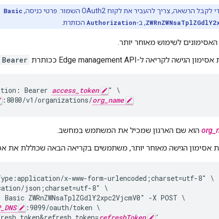
 לקבל הרשאה, צריך להעביר את לקוח OAuth2 השמור. פרטי כניסה,
Basic
ZWRnZWNsaTplZGdlY2
, ב-
Authorization
הכותרת.
אסימונים לשימוש מאוחר יותר.
גישה לקריאה ל-Edge management API ככותרת
Bearer
ation: Bearer 
access_token
" \

:8080/v1/organizations/
org_name
org_
הוא שם הארגון שמכיל את המשתמש במחשב.
ת אסימון הגישה מאוחר יותר, משתמשים בקריאה הבאה שכוללת את אסימ
ype:application/x-www-form-urlencoded;charset=utf-8" \

ation/json;charset=utf-8" \

: Basic ZWRnZWNsaTplZGdlY2xpc2VjcmV0" -X POST \

P_DNS
:9099/oauth/token \

fresh_token&refresh_token=
refreshToken
'