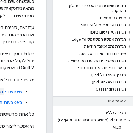
כשמשתמשים ב-
P
נתונים חשובים שכדאי לזכור בתהליך
מהאינטראקציה של ה-IdP 
ההתקנה
משתמשים כדי לקבל OAuth2 לאסימונים א
איפוס סיסמאות
הגדרת שרתי אימייל ו-SMTP
עם זאת, סביבת הפ
הגדרה של רישום ביומן
הגדרת ממשק המשתמש של Edge
קוד גישה בדפדפן.
הגדרת נתב ומעבד הודעות
שינוי הגדרות הזיכרון של Java
הגדרת מאפיינים של שרת מונטיזציה
OAuth2 באמצעות Edge management API.
הפעלת הצפנה של מפתח סודי
מדריך פעולות ל-QPid
יש שתי דרכים ליצו
הגדרת Qpid Broker-J
הגדרת Cassandra
שימוש ב-
sh
אימות ID
P
באמצעות ה-nagement API
סקירה כללית
כל אחת מהשיטות 
אימות Id
P (ממשק משתמש חדש של Edge)
אי אפשר ליצור משתמש 
מבוא