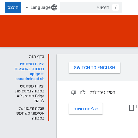
/
היכנס
בדף הזה
יצירת משתמש
במכונה באמצעות
apigee-
ssoadminapi.sh
יצירת משתמש
במכונה באמצעות
המידע עזר לך?
Edge ממשק API
לניהול
ים
קבלה ורענון של
שליחת משוב
אסימוני משתמש
במכונה