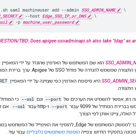
i.sh saml machineuser add --admin 
SSO_ADMIN_NAME
 \

_SECRET
 --host 
Edge_SSO_IP_or_DNS
 \

ail
 -p 
machine_user_password
ESTION/TBD: Does apigee-ssoadminapi.sh also take "ldap" as a
SSO_ADMIN_
הוא שם המשתמש של האדמין שהוגדר על ידי המאפיין
ורה שמשמש להגדרה של מודול SSO של Apigee. ערך ברירת המחדל הוא
SSO_ADMIN_SE
היא סיסמת האדמין כפי שצוינה על ידי המאפיין
RET
 התצורה.
ה הזו, אפשר להשמיט את הערכים של
--port
וגם
--ssl
כי המודול
בברירת המחדל של 9099 עבור
--port
ו-http עבור
--ssl
. אם 
האלה, ציינו אותן לפי הצורך.
צריך להתחבר לממשק המשתמש של Edge, להוסיף את האימייל ש
ונה בתפקיד הדרוש. צפייה
הוספת משתמשים גלובליים
עבור עוד.