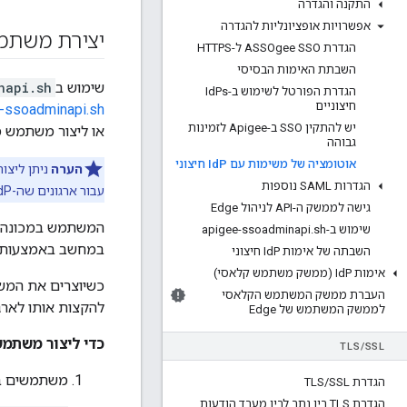
התקנה והגדרה
אפשרויות אופציונליות להגדרה
יצירת משתמ
הגדרת ASSOgee SSO ל-HTTPS
השבתת האימות הבסיסי
שימוש ב
napi.sh
הגדרת הפורטל לשימוש ב-Id
Ps
חיצוניים
-ssoadminapi.sh
יש להתקין SSO ב-Apigee לזמינות
או ליצור משתמש מ
גבוהה
אוטומציה של משימות עם Id
P חיצוני
הערה
הגדרות SAML נוספות
עבור ארגונים שה-IdP לא מותאם ל-IdP.
גישה לממשק ה-API לניהול Edge
שימוש ב-apigee-ssoadminapi
sh
.
במחשב באמצעות ממשק המ
השבתה של אימות Id
P חיצוני
אימות Id
P (ממשק משתמש קלאסי)
כשיוצרים את המשת
העברת ממשק המשתמש הקלאסי
להקצות אותו לארגו
לממשק המשתמש של Edge
כדי ליצור משתמ
TLS
/
SSL
משתמשים ב
הגדרת TLS
SSL
/
הגדרת TLS בין נתב לבין מעבד הודעות