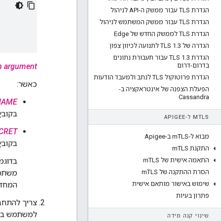
הגדרת TLS עבור ממשק ה-API לניהול
הגדרת TLS עבור ממשק המשתמש לניהול
הגדרת TLS לממשק החדש של Edge
הגדרה של TLS 1
3 לתנועה לכיוון צפון
.
הגדרת TLS 1
.
3 עבור תעבורת נתונים
בדרום-דרום
n argument?
הגדרת פרוטוקול TLS לנתב ולמעבד הודעות
כאשר:
הפעלת הצפנה של אינטראקציה ב-
Cassandra
NAME
בקובץ התצ
TLS ל-APIGEE
M
CRET
מבוא ל-m
TLS ב-Apigee
בקובץ
התקנת m
TLS
התאמה אישית של m
TLS
בדוגמ
הסרת ההתקנה של m
TLS
משתמש 
שימוש באישור מותאם אישית
המחדל 
פתרון בעיות
למשתמש במכ
שינוי קנה מידה