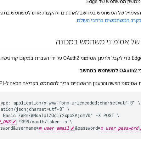
שק המשתמש של Edge.
האימייל של המשתמש במחשב לארגונים ולהקצות אותו למשתמש בתפקיד
קרב המשתמשים ברחבי העולם
.
 של אסימוני משתמש במכונה
שב:
 אסימוני הגישה והרענון הראשוניים צריך להשתמש בקריאה הבאה ל-API:
ype: application/x-www-form-urlencoded;charset=utf-8" \

ation/json;charset=utf-8" \

: Basic ZWRnZWNsaTplZGdlY2xpc2VjcmV0" -X POST \

P_DNS
:9099/oauth/token -s \

ssword&username=
m_user_email
&password=
m_user_password