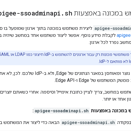
pigee-ssoadminapi
.
sh
ש במכונה באמצעות
apigee-ssoadmi
ליצירת משתמש במכונה בתוך ארגון שמופעל בו ספק זהויות
apigee
לקבלת מידע נוסף. אפשר ליצור משתמש אחד במחשב שיהיה בש
חשב נפרד לכל ארגון.
המשתמש במכונה נוצר ומאוחסן במאגר הנתוני
שתמש של Edge ו-Edge API.
מש במחשב, צריך לציין כתובת אימייל וסיסמה. אחרי כשאתם יוצרי
ן אחד או יותר.
ש במכונה באמצעות
apigee-ssoadminapi.sh
:
פקודה
apigee-ssoadminapi.sh
הבאה כדי ליצור את המשתמש במ