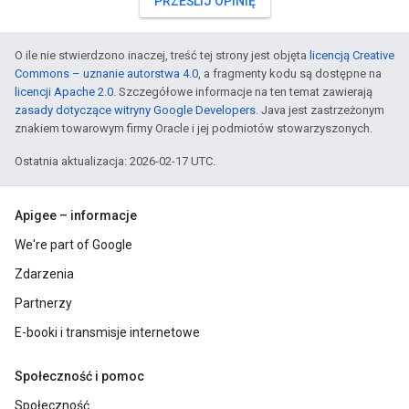
PRZEŚLIJ OPINIĘ
O ile nie stwierdzono inaczej, treść tej strony jest objęta
licencją Creative
Commons – uznanie autorstwa 4.0
, a fragmenty kodu są dostępne na
licencji Apache 2.0
. Szczegółowe informacje na ten temat zawierają
zasady dotyczące witryny Google Developers
. Java jest zastrzeżonym
znakiem towarowym firmy Oracle i jej podmiotów stowarzyszonych.
Ostatnia aktualizacja: 2026-02-17 UTC.
Apigee – informacje
We're part of Google
Zdarzenia
Partnerzy
E-booki i transmisje internetowe
Społeczność i pomoc
Społeczność