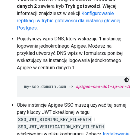
danych 2
zawiera tryb
Tryb gotowości
. Więcej
informacji znajdziesz w sekcji
Konfigurowanie
replikacji w trybie gotowości dla instancji głównej
Postgres
,
Pojedynczy wpis DNS, który wskazuje 1 instancję
logowania jednokrotnego Apigee. Możesz na
przykład utworzyć DNS wpis w formularzu poniżej
wskazujący na instancję logowania jednokrotnego
Apigee w centrum danych 1:
my-sso.domain.com => 
apigee-sso-dc1-ip-or-lb
Obie instancje Apigee SSO muszą używać tej samej
pary kluczy JWT określonej w tagu
SSO_JWT_SIGNING_KEY_FILEPATH
i
SSO_JWT_VERIFICATION_KEY_FILEPATH
właściwości w pliku konfiguracji. Zobacz
Instalowanie