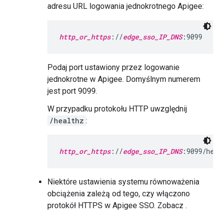
adresu URL logowania jednokrotnego Apigee:
http_or_https
://
edge_sso_IP_DNS
:9099
Podaj port ustawiony przez logowanie
jednokrotne w Apigee. Domyślnym numerem
jest port 9099.
W przypadku protokołu HTTP uwzględnij
/healthz
:
http_or_https
://
edge_sso_IP_DNS
:9099/hea
Niektóre ustawienia systemu równoważenia
obciążenia zależą od tego, czy włączono
protokół HTTPS w Apigee SSO. Zobacz .