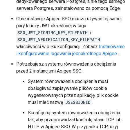
dedykowanego serwera Postgres, a nie tego samego
serwera Postgres, zainstalowano za pomocą Edge.
Obie instancje Apigee SSO muszą używać tej samej
pary kluczy JWT określonej w tagu
SSO_JWT_SIGNING_KEY_FILEPATH
i
SSO_JWT_VERIFICATION_KEY_FILEPATH
właściwości w pliku konfiguracji. Zobacz
Instalowanie
i konfigurowanie logowania jednokrotnego Apigee
.
Potrzebujesz systemu równoważenia obciążenia
przed 2 instancjami Apigee SSO:
System równoważenia obciążenia musi
obsługiwać zapisywanie plików cookie
wygenerowanych przez aplikację, plik cookie
musi mieć nazwę
JSESSIONID
.
Skonfiguruj system równoważenia obciążenia
tak, aby przeprowadzał kontrolę stanu TCP lub
HTTP w Apigee SSO. W przypadku TCP: użyj