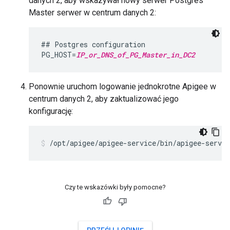
danych 2, aby wskazywał nowy serwer Postgres
Master serwer w centrum danych 2:
## Postgres configuration

PG_HOST=
IP_or_DNS_of_PG_Master_in_DC2
Ponownie uruchom logowanie jednokrotne Apigee w
centrum danych 2, aby zaktualizować jego
konfigurację:
/opt/apigee/apigee-service/bin/apigee-servic
Czy te wskazówki były pomocne?