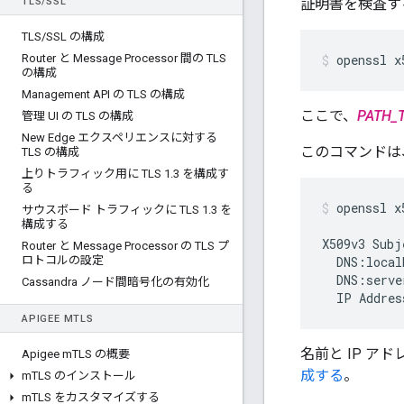
TLS
/
SSL
証明書を検査す
TLS
/
SSL の構成
Router と Message Processor 間の TLS
openssl x
の構成
Management API の TLS の構成
ここで、
PATH_
管理 UI の TLS の構成
New Edge エクスペリエンスに対する
このコマンドは
TLS の構成
上りトラフィック用に TLS 1
.
3 を構成す
る
openssl x
サウスボード トラフィックに TLS 1
.
3 を
構成する
X509v3 Subj
Router と Message Processor の TLS プ
ロトコルの設定
  DNS:local
  DNS:serve
Cassandra ノード間暗号化の有効化
  IP Addres
APIGEE M
TLS
名前と IP 
Apigee m
TLS の概要
成する
。
m
TLS のインストール
m
TLS をカスタマイズする