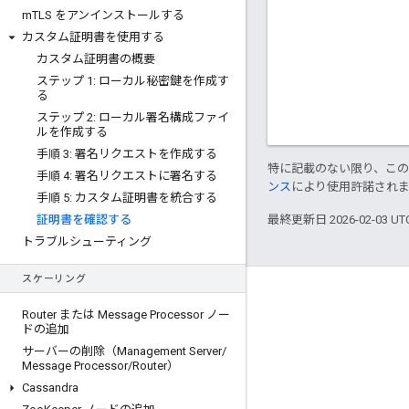
m
TLS をアンインストールする
カスタム証明書を使用する
カスタム証明書の概要
ステップ 1: ローカル秘密鍵を作成す
る
ステップ 2: ローカル署名構成ファイ
ルを作成する
手順 3: 署名リクエストを作成する
特に記載のない限り、こ
手順 4: 署名リクエストに署名する
ンス
により使用許諾され
手順 5: カスタム証明書を統合する
証明書を確認する
最終更新日 2026-02-03 U
トラブルシューティング
スケーリング
Apigee について
Router または Message Processor ノー
We're part of Google
ドの追加
サーバーの削除（Management Server
/
イベント
Message Processor
/
Router）
パートナー
Cassandra