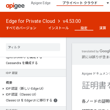
パスワードを再設定する
Apigee Edge
プライベート クラウド
メールと SMTP サーバーの構成
ロギングを構成する
Edge UI の構成
Edge for Private Cloud
v4.53.00
Router と Message Processor の構成
すべてのバージョン
インストール
設定
演算
Java メモリ設定の変更
Monetization サーバーのプロパティを構
成する
秘密鍵の暗号化を有効にする
Qpid 運用ガイド
訳には誤りが含ま
Qpid Broker-J を構成する
Cassandra を構成する
IDP 認証
Apigee ドキュメン
証明書
概要
IDP 認証（新しい Edge UI）
IDP 認証（Classic UI）
Classic UI を Edge UI に移行する
各ノードの証明