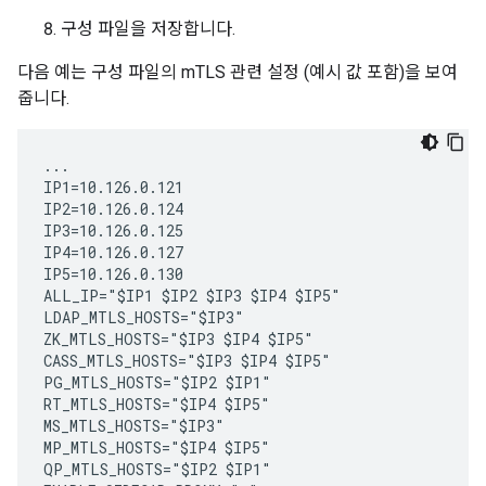
구성 파일을 저장합니다.
다음 예는 구성 파일의 mTLS 관련 설정 (예시 값 포함)을 보여
줍니다.
...

IP1=10.126.0.121

IP2=10.126.0.124

IP3=10.126.0.125

IP4=10.126.0.127

IP5=10.126.0.130

ALL_IP="$IP1 $IP2 $IP3 $IP4 $IP5"

LDAP_MTLS_HOSTS="$IP3"

ZK_MTLS_HOSTS="$IP3 $IP4 $IP5"

CASS_MTLS_HOSTS="$IP3 $IP4 $IP5"

PG_MTLS_HOSTS="$IP2 $IP1"

RT_MTLS_HOSTS="$IP4 $IP5"

MS_MTLS_HOSTS="$IP3"

MP_MTLS_HOSTS="$IP4 $IP5"

QP_MTLS_HOSTS="$IP2 $IP1"
