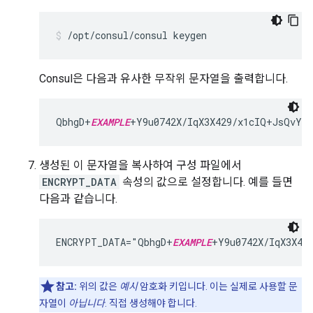
/opt/consul/consul keygen
Consul은 다음과 유사한 무작위 문자열을 출력합니다.
QbhgD+
EXAMPLE
+Y9u0742X/IqX3X429/x1cIQ+JsQvY=
생성된 이 문자열을 복사하여 구성 파일에서
ENCRYPT_DATA
속성의 값으로 설정합니다. 예를 들면
다음과 같습니다.
ENCRYPT_DATA="
QbhgD+
EXAMPLE
+Y9u0742X
/IqX3X42
참고:
위의 값은
예시
암호화 키입니다. 이는 실제로 사용할 문
자열이
아닙니다
. 직접 생성해야 합니다.