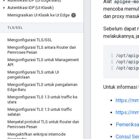
Autentikasi IDP (UI Edge Baru)
Alat
apigee-mo
Autentikasi IDP (UI Klasik)
mencoba memula
Memigrasikan UI Klasik ke UI Edge
dan proxy masuk
TLS
/
SSL
Sebelum dapat
melakukannya, ja
Mengonfigurasi TLS
/
SSL
Mengonfigurasi TLS antara Router dan
Pemroses Pesan
Mengonfigurasi TLS untuk Management
/opt/apig
API
/opt/apig
Mengonfigurasi TLS untuk UI
pengelolaan
Mengonfigurasi TLS untuk pengalaman
Untuk informasi
Edge Baru
Mengonfigurasi TLS 1
.
3 untuk traffic ke
https://m
utara
Mengonfigurasi TLS 1
.
3 untuk traffic
https://mm
selatan
Menyetel protokol TLS untuk Router dan
Pemeriksa
Pemroses Pesan
Mengaktifkan enkripsi internode
Consul Ser