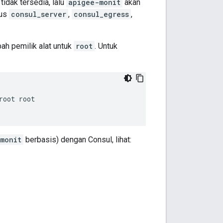
tidak tersedia, lalu
apigee-monit
akan
tus
consul_server
,
consul_egress
,
h pemilik alat untuk
root
. Untuk
root root
monit
berbasis) dengan Consul, lihat: