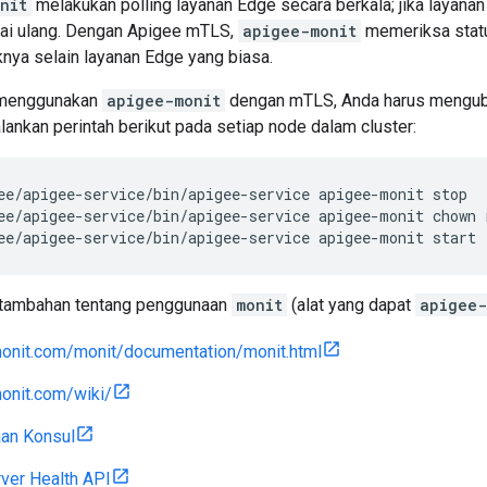
nit
melakukan polling layanan Edge secara berkala; jika layanan 
i ulang. Dengan Apigee mTLS,
apigee-monit
memeriksa sta
nya selain layanan Edge yang biasa.
 menggunakan
apigee-monit
dengan mTLS, Anda harus menguba
lankan perintah berikut pada setiap node dalam cluster:
ee/apigee-service/bin/apigee-service apigee-monit chown 
ee/apigee-service/bin/apigee-service apigee-monit start
 tambahan tentang penggunaan
monit
(alat yang dapat
apigee-
monit.com/monit/documentation/monit.html
onit.com/wiki/
an Konsul
ver Health API