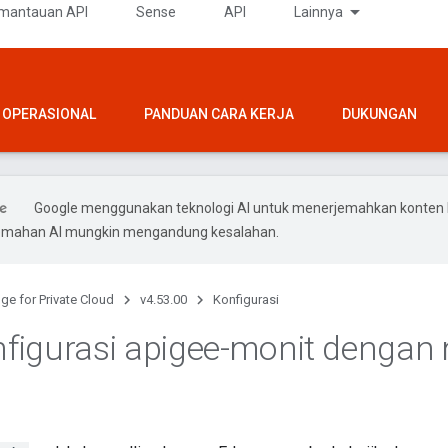
mantauan API
Sense
API
Lainnya
OPERASIONAL
PANDUAN CARA KERJA
DUKUNGAN
Google menggunakan teknologi AI untuk menerjemahkan konten
rjemahan AI mungkin mengandung kesalahan.
ge for Private Cloud
v4.53.00
Konfigurasi
igurasi apigee-monit dengan