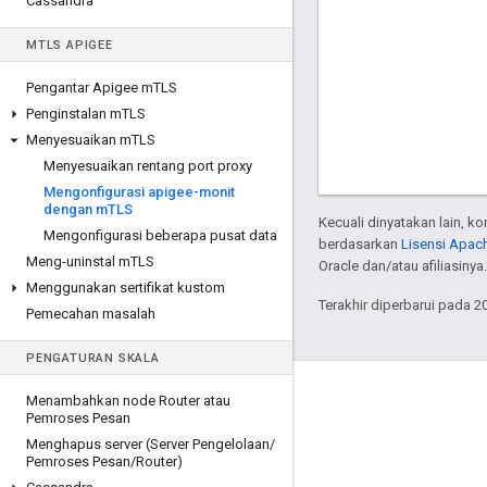
Cassandra
M
TLS APIGEE
Pengantar Apigee m
TLS
Penginstalan m
TLS
Menyesuaikan m
TLS
Menyesuaikan rentang port proxy
Mengonfigurasi apigee-monit
dengan m
TLS
Kecuali dinyatakan lain, k
Mengonfigurasi beberapa pusat data
berdasarkan
Lisensi Apach
Meng-uninstal m
TLS
Oracle dan/atau afiliasinya.
Menggunakan sertifikat kustom
Terakhir diperbarui pada 2
Pemecahan masalah
PENGATURAN SKALA
Tentang Apigee
Menambahkan node Router atau
Pemroses Pesan
We're part of Google
Menghapus server (Server Pengelolaan
/
Pemroses Pesan
/
Router)
Acara