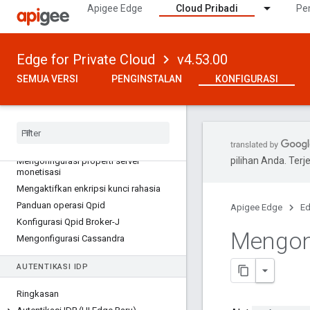
Apigee Edge
Cloud Pribadi
Pe
Data penting yang perlu diingat dari
proses penginstalan
Reset sandi
Edge for Private Cloud
v4.53.00
Mengonfigurasi server Email dan SMTP
SEMUA VERSI
PENGINSTALAN
KONFIGURASI
Mengonfigurasi logging
Mengonfigurasi UI Edge
Mengonfigurasi Router dan Pemroses
Pesan
Mengubah setelan memori Java
pilihan Anda. Te
Mengonfigurasi properti server
monetisasi
Mengaktifkan enkripsi kunci rahasia
Panduan operasi Qpid
Apigee Edge
Ed
Konfigurasi Qpid Broker-J
Mengonf
Mengonfigurasi Cassandra
AUTENTIKASI IDP
Ringkasan