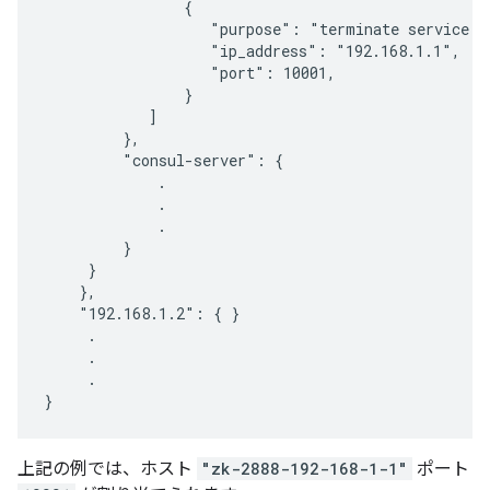
                {

                   "purpose": "terminate service me
                   "ip_address": "192.168.1.1",

                   "port": 10001,

                }

            ]

         },

         "consul-server": {

             .

             .

             .

         }

     }

    },

    "192.168.1.2": { }

     .

     .

     .

}
上記の例では、ホスト
"zk-2888-192-168-1-1"
ポート