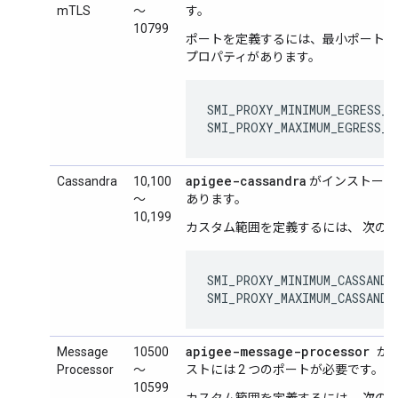
mTLS
～
す。
10799
ポートを定義するには、最小ポート番
プロパティがあります。
SMI_PROXY_MINIMUM_EGRESS_P
SMI_PROXY_MAXIMUM_EGRESS_
apigee-cassandra
Cassandra
10,100
がインストール
～
あります。
10,199
カスタム範囲を定義するには、 次の
SMI_PROXY_MINIMUM_CASSANDR
SMI_PROXY_MAXIMUM_CASSANDR
apigee-message-processor
Message
10500
が
Processor
～
ストには 2 つのポートが必要です。 
10599