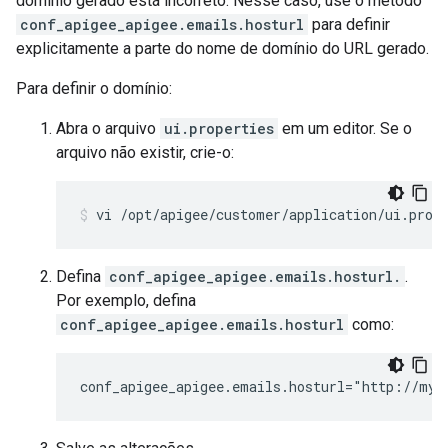
domínio gerado está incorreto. Nesse caso, use o método
conf_apigee_apigee.emails.hosturl
para definir
explicitamente a parte do nome de domínio do URL gerado.
Para definir o domínio:
Abra o arquivo
ui.properties
em um editor. Se o
arquivo não existir, crie-o:
vi /opt/apigee/customer/application/ui.prop
Defina
conf_apigee_apigee.emails.hosturl.
.
Por exemplo, defina
conf_apigee_apigee.emails.hosturl
como:
conf_apigee_apigee.emails.hosturl="http://myC