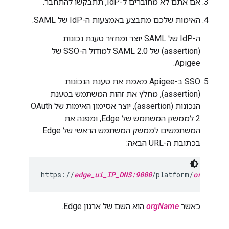
אם אתם לא מחוברים ל-IdP, תתבקשו להתחבר.
האימות שלכם מתבצע באמצעות ה-IdP של SAML.
ה-IdP של SAML יוצר ומחזיר טענת נכונות
(assertion) של SAML 2.0 למודול ה-SSO של
Apigee.
SSO ב-Apigee מאמת את טענת הנכוֹנוּת
(assertion), מחלץ את זהות המשתמש בטענת
הנכוֹנוּת (assertion), יוצר אסימון האימות של OAuth
2 לממשק המשתמש של Edge, ומפנה את
המשתמשים לממשק המשתמש הראשי של Edge
בכתובת ה-URL הבאה:
https://
edge_ui_IP_DNS:9000
/platform/
orgName
כאשר
orgName
הוא השם של ארגון Edge.