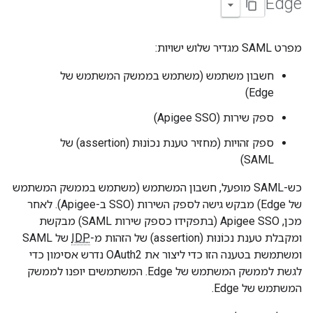
Edge
מפרט SAML מגדיר שלוש ישויות:
חשבון משתמש (משתמש בממשק המשתמש של
Edge)
ספק שירות (Apigee SSO)
ספק זהויות (מחזיר טענת נכוֹנוּת (assertion) של
SAML)
כש-SAML מופעל, חשבון המשתמש (משתמש בממשק המשתמש
של Edge) מבקש גישה לספק השירות (SSO ב-Apigee). לאחר
מכן, Apigee SSO (בתפקידו כספק שירות SAML) מבקשת
ומקבלת טענת נכוֹנוּת (assertion) של הזהות מ-
IDP
של SAML
ומשתמשת בטענה הזו כדי ליצור את OAuth2 נדרש אסימון כדי
לגשת לממשק המשתמש של Edge. המשתמשים יופנו לממשק
המשתמש של Edge.