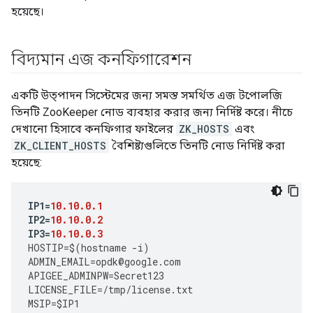
হয়েছে।
বিদ্যমান এজ কনফিগারেশন
একটি উত্পাদন সিস্টেমের জন্য সমস্ত সমর্থিত এজ টপোলজি
তিনটি ZooKeeper নোড ব্যবহার করার জন্য নির্দিষ্ট করে। নীচে
দেখানো হিসাবে কনফিগার ফাইলের
ZK_HOSTS
এবং
ZK_CLIENT_HOSTS
বৈশিষ্ট্যগুলিতে তিনটি নোড নির্দিষ্ট করা
হয়েছে:
IP1
=
10.10.0.1
IP2
=
10.10.0.2
IP3
=
10.10.0.3
HOSTIP
=
$
(
hostname
-
i
)
ADMIN_EMAIL
=
opdk
@
google
.
com
APIGEE_ADMINPW
=
Secret123
LICENSE_FILE
=
/tmp/license.txt
MSIP
=
$IP1