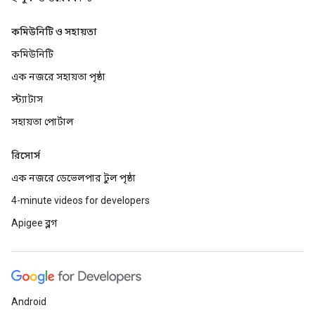
কমিউনিটি ও সহায়তা
কমিউনিটি
এক নজরে সহায়তা পৃষ্ঠা
স্ট্যাটাস
সহায়তা পোর্টাল
রিসোর্স
এক নজরে ডেভেলপার টুল পৃষ্ঠা
4-minute videos for developers
Apigee ব্লগ
Android