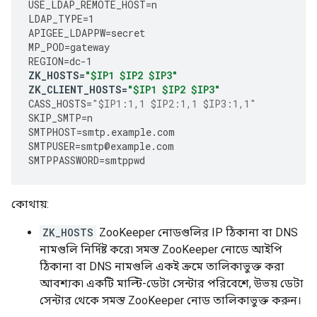
USE_LDAP_REMOTE_HOST
=
n
LDAP_TYPE
=
1
APIGEE_LDAPPW
=
secret
MP_POD
=
gateway
REGION
=
dc
-
1
ZK_HOSTS
=
"$IP1 $IP2 $IP3"
ZK_CLIENT_HOSTS
=
"$IP1 $IP2 $IP3"
CASS_HOSTS
=
"$IP1:1,1 $IP2:1,1 $IP3:1,1"
SKIP_SMTP
=
n
SMTPHOST
=
smtp
.
example
.
com
SMTPUSER
=
smtp
@
example
.
com
SMTPPASSWORD
=
smtppwd
কোথায়:
ZK_HOSTS
ZooKeeper নোডগুলির IP ঠিকানা বা DNS
নামগুলি নির্দিষ্ট করে৷ সমস্ত ZooKeeper নোডে আইপি
ঠিকানা বা DNS নামগুলি একই ক্রমে তালিকাভুক্ত করা
আবশ্যক৷ একটি মাল্টি-ডেটা সেন্টার পরিবেশে, উভয় ডেটা
সেন্টার থেকে সমস্ত ZooKeeper নোড তালিকাভুক্ত করুন।