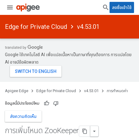
ลงชื่อเข้าใช้
Edge for Private Cloud
v4.53.01
Google ใช้เทคโนโลยี AI เพื่อแปลเนื้อหาเป็นภาษาที่คุณต้องการ การแปลโดย
AI อาจมีข้อผิดพลาด
Apigee Edge
Edge for Private Cloud
v4.53.01
การกำหนดค่า
ข้อมูลนี้มีประโยชน์ไหม
ส่งความคิดเห็น
การเพิ่มโหนด Zoo
Keeper