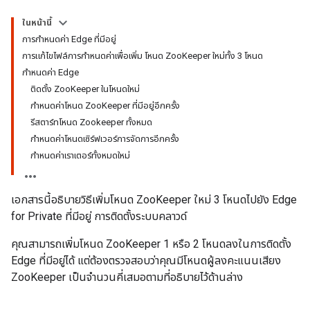
ในหน้านี้
การกำหนดค่า Edge ที่มีอยู่
การแก้ไขไฟล์การกำหนดค่าเพื่อเพิ่ม โหนด ZooKeeper ใหม่ทั้ง 3 โหนด
กำหนดค่า Edge
ติดตั้ง ZooKeeper ในโหนดใหม่
กำหนดค่าโหนด ZooKeeper ที่มีอยู่อีกครั้ง
รีสตาร์ทโหนด Zookeeper ทั้งหมด
กำหนดค่าโหนดเซิร์ฟเวอร์การจัดการอีกครั้ง
กำหนดค่าเราเตอร์ทั้งหมดใหม่
เอกสารนี้อธิบายวิธีเพิ่มโหนด ZooKeeper ใหม่ 3 โหนดไปยัง Edge
for Private ที่มีอยู่ การติดตั้งระบบคลาวด์
คุณสามารถเพิ่มโหนด ZooKeeper 1 หรือ 2 โหนดลงในการติดตั้ง
Edge ที่มีอยู่ได้ แต่ต้องตรวจสอบว่าคุณมีโหนดผู้ลงคะแนนเสียง
ZooKeeper เป็นจํานวนคี่เสมอตามที่อธิบายไว้ด้านล่าง