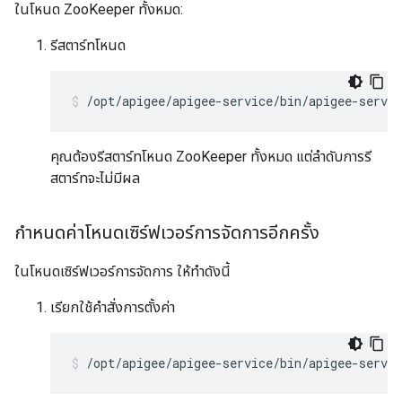
ในโหนด ZooKeeper ทั้งหมด:
รีสตาร์ทโหนด
/opt/apigee/apigee-service/bin/apigee-servic
คุณต้องรีสตาร์ทโหนด ZooKeeper ทั้งหมด แต่ลำดับการรี
สตาร์ทจะไม่มีผล
กำหนดค่าโหนดเซิร์ฟเวอร์การจัดการอีกครั้ง
ในโหนดเซิร์ฟเวอร์การจัดการ ให้ทำดังนี้
เรียกใช้คำสั่งการตั้งค่า
/opt/apigee/apigee-service/bin/apigee-servi