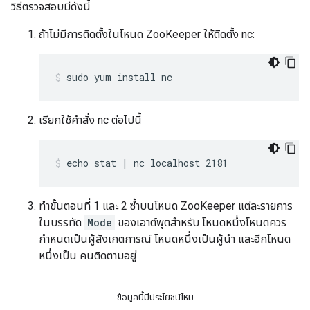
วิธีตรวจสอบมีดังนี้
ถ้าไม่มีการติดตั้งในโหนด ZooKeeper ให้ติดตั้ง nc:
sudo yum install nc
เรียกใช้คำสั่ง nc ต่อไปนี้
echo stat | nc localhost 2181
ทำขั้นตอนที่ 1 และ 2 ซ้ำบนโหนด ZooKeeper แต่ละรายการ
ในบรรทัด
Mode
ของเอาต์พุตสำหรับ โหนดหนึ่งโหนดควร
กำหนดเป็นผู้สังเกตการณ์ โหนดหนึ่งเป็นผู้นำ และอีกโหนด
หนึ่งเป็น คนติดตามอยู่
ข้อมูลนี้มีประโยชน์ไหม