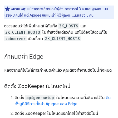
หมายเหตุ:
แม้ว่าคุณจะกำหนดค่าผู้สังเกตการณ์ 3 คนและผู้ลงคะแนน
เสียง 3 คนได้ แต่ Apigee ขอแนะนำให้ใช้ผู้ลงคะแนนเสียง 5 คน
ตรวจสอบว่าได้เพิ่มโหนดให้กับทั้ง
ZK_HOSTS
และ
ZK_CLIENT_HOSTS
ในคำสั่งซื้อเดียวกัน แต่ไม่ต้องใส่ตัวแก้ไข
:observer
เมื่อตั้งค่า
ZK_CLIENT_HOSTS
กำหนดค่า Edge
หลังจากแก้ไขไฟล์การกําหนดค่าแล้ว คุณต้องทํางานต่อไปนี้ทั้งหมด
ติดตั้ง Zoo
Keeper ในโหนดใหม่
ติดตั้ง
apigee-setup
ในโหนดแรกตามที่อธิบายไว้ใน
ติด
ตั้งยูทิลิตีการตั้งค่า Apigee ของ Edge
ติดตั้ง ZooKeeper ในโหนดแรกโดยใช้คําสั่งต่อไปนี้