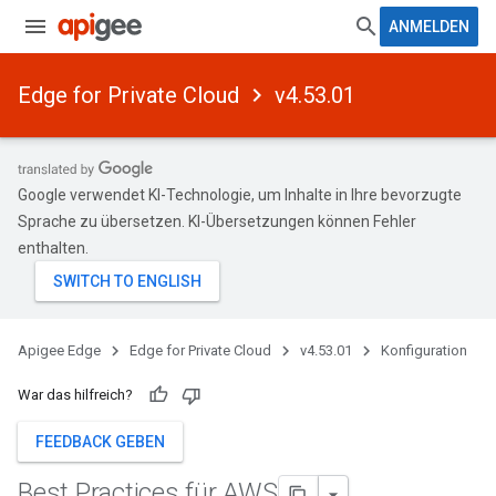
ANMELDEN
Edge for Private Cloud
v4.53.01
Google verwendet KI-Technologie, um Inhalte in Ihre bevorzugte
Sprache zu übersetzen. KI-Übersetzungen können Fehler
enthalten.
Apigee Edge
Edge for Private Cloud
v4.53.01
Konfiguration
War das hilfreich?
FEEDBACK GEBEN
Best Practices für AWS