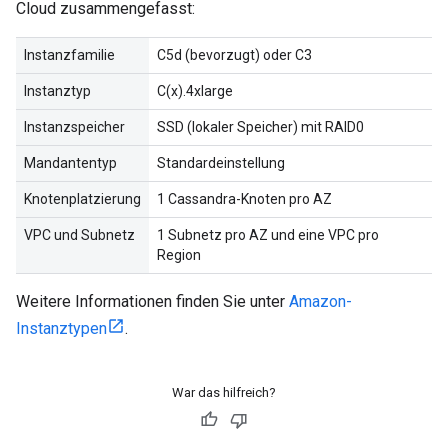
Cloud zusammengefasst:
Instanzfamilie
C5d (bevorzugt) oder C3
Instanztyp
C(x).4xlarge
Instanzspeicher
SSD (lokaler Speicher) mit RAID0
Mandantentyp
Standardeinstellung
Knotenplatzierung
1 Cassandra-Knoten pro AZ
VPC und Subnetz
1 Subnetz pro AZ und eine VPC pro
Region
Weitere Informationen finden Sie unter
Amazon-
Instanztypen
.
War das hilfreich?