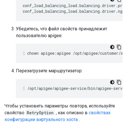
conf_load_balancing_load
.
balancing
.
driver
.
prox
conf_load_balancing_load
.
balancing
.
driver
.
ngin
Убедитесь, что файл свойств принадлежит
пользователю apigee:
chown apigee:apigee /opt/apigee/customer/ap
Перезагрузите маршрутизатор:
/opt/apigee/apigee-service/bin/apigee-servic
Чтобы установить параметры повтора, используйте
свойство
RetryOption
, как описано в
свойствах
конфигурации виртуального хоста
.