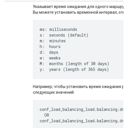
Указывает время ожидания для одного маршрутиз
Вы можете установить временной интервал, отли
ms: milliseconds

s:  seconds (default)

m:  minutes

h:  hours

d:  days

w:  weeks

M:  months (length of 30 days)

y:  years (length of 365 days)
Например, чтобы установить время ожидания рав
следующих значений:
conf_load_balancing_load
.
balancing
.
dri
OR
conf_load_balancing_load
.
balancing
.
dri