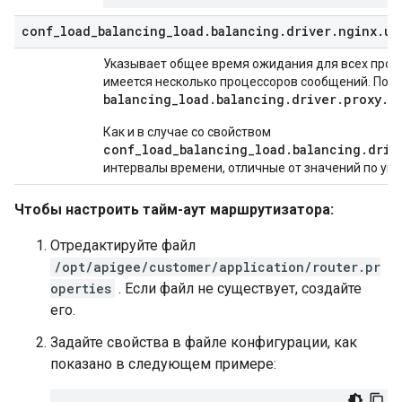
conf
_
load
_
balancing
_
load
.
balancing
.
driver
.
nginx
.
up
Указывает общее время ожидания для всех проце
имеется несколько процессоров сообщений. По 
balancing
_
load
.
balancing
.
driver
.
proxy
.
r
Как и в случае со свойством
conf_load_balancing_load.balancing.driv
интервалы времени, отличные от значений по умо
Чтобы настроить тайм-аут маршрутизатора:
Отредактируйте файл
/opt/apigee/customer/application/router.pr
operties
. Если файл не существует, создайте
его.
Задайте свойства в файле конфигурации, как
показано в следующем примере: