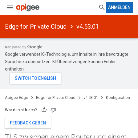
ANMELDEN
Edge for Private Cloud
v4.53.01
Google verwendet KI-Technologie, um Inhalte in Ihre bevorzugte
Sprache zu übersetzen. KI-Übersetzungen können Fehler
enthalten.
Apigee Edge
Edge for Private Cloud
v4.53.01
Konfiguration
War das hilfreich?
FEEDBACK GEBEN
TLS zwischen einem Router und einem