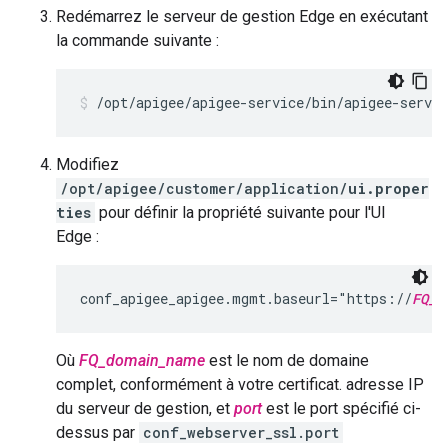
Redémarrez le serveur de gestion Edge en exécutant
la commande suivante :
/opt/apigee/apigee-service/bin/apigee-servi
Modifiez
/opt/apigee/customer/application/
ui.proper
ties
pour définir la propriété suivante pour l'UI
Edge :
conf_apigee_apigee.mgmt.baseurl="https://
FQ_d
Où
FQ_domain_name
est le nom de domaine
complet, conformément à votre certificat. adresse IP
du serveur de gestion, et
port
est le port spécifié ci-
dessus par
conf_webserver_ssl.port