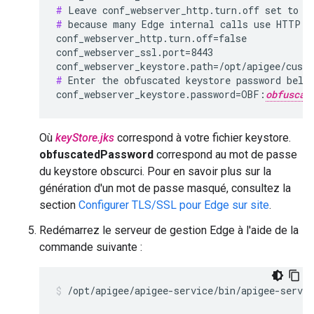
#
#
 because many Edge internal calls use HTTP.

conf_webserver_http.turn.off=false

conf_webserver_ssl.port=8443

conf_webserver_keystore.path=/opt/apigee/cust
#
 Enter the obfuscated keystore password below
conf_webserver_keystore.password=OBF:
obfuscat
Où
keyStore.jks
correspond à votre fichier keystore.
obfuscatedPassword
correspond au mot de passe
du keystore obscurci. Pour en savoir plus sur la
génération d'un mot de passe masqué, consultez la
section
Configurer TLS/SSL pour Edge sur site
.
Redémarrez le serveur de gestion Edge à l'aide de la
commande suivante :
/opt/apigee/apigee-service/bin/apigee-servi