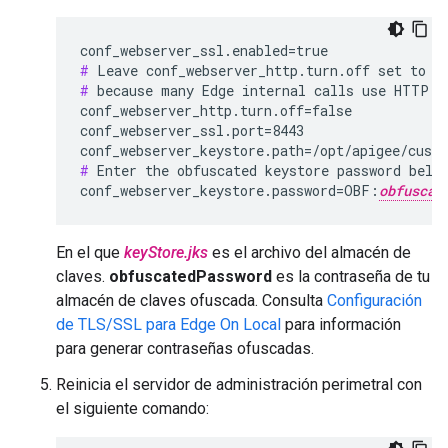
#
#
 because many Edge internal calls use HTTP.

conf_webserver_http.turn.off=false

conf_webserver_ssl.port=8443

conf_webserver_keystore.path=/opt/apigee/cust
#
 Enter the obfuscated keystore password below
conf_webserver_keystore.password=OBF:
obfuscat
En el que
keyStore.jks
es el archivo del almacén de
claves.
obfuscatedPassword
es la contraseña de tu
almacén de claves ofuscada. Consulta
Configuración
de TLS/SSL para Edge On Local
para información
para generar contraseñas ofuscadas.
Reinicia el servidor de administración perimetral con
el siguiente comando: