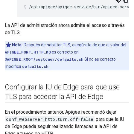
/opt/apigee/apigee-service/bin/apigee-servi
La API de administración ahora admite el acceso a través
de TLS.
Nota:
Después de habilitar TLS, asegúrate de que el valor del
APIGEE_PORT_HTTP_MS
es correcto en
$APIGEE_ROOT/customer/defaults.sh
Si no es correcto,
modifica
defaults.sh
.
Configurar la IU de Edge para que use
TLS para acceder la API de Edge
En el procedimiento anterior, Apigee recomendó dejar
conf_webserver_http.turn.off=false
para que la IU
de Edge pueda seguir realizando llamadas a la API de
Edge a través de HTTP.