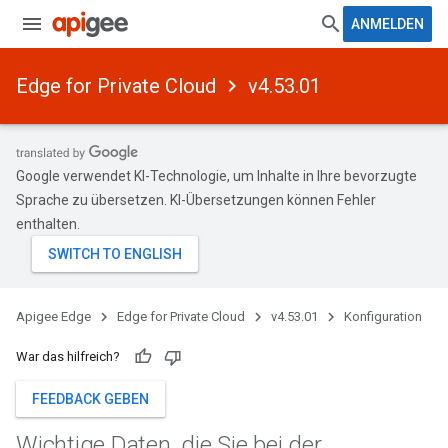
ANMELDEN
Edge for Private Cloud
v4.53.01
Google verwendet KI-Technologie, um Inhalte in Ihre bevorzugte
Sprache zu übersetzen. KI-Übersetzungen können Fehler
enthalten.
Apigee Edge
Edge for Private Cloud
v4.53.01
Konfiguration
War das hilfreich?
FEEDBACK GEBEN
Wichtige Daten
,
die Sie bei der