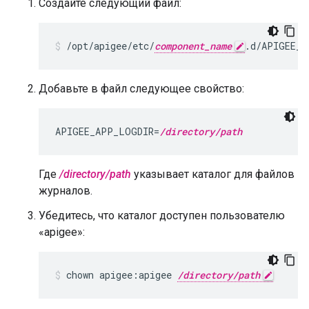
Создайте следующий файл:
/opt/apigee/etc/
component_name
.d/APIGEE_A
Добавьте в файл следующее свойство:
APIGEE_APP_LOGDIR=
/directory/path
Где
/directory/path
указывает каталог для файлов
журналов.
Убедитесь, что каталог доступен пользователю
«apigee»:
chown apigee:apigee 
/directory/path