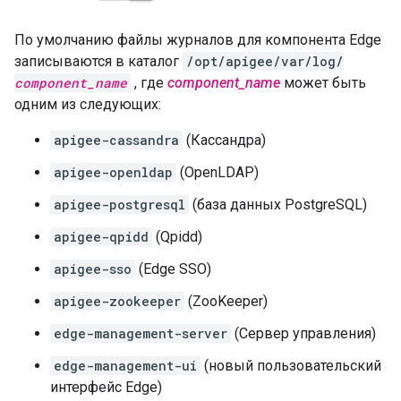
По умолчанию файлы журналов для компонента Edge
записываются в каталог
/opt/apigee/var/log/
component_name
, где
component_name
может быть
одним из следующих:
apigee-cassandra
(Кассандра)
apigee-openldap
(OpenLDAP)
apigee-postgresql
(база данных PostgreSQL)
apigee-qpidd
(Qpidd)
apigee-sso
(Edge SSO)
apigee-zookeeper
(ZooKeeper)
edge-management-server
(Сервер управления)
edge-management-ui
(новый пользовательский
интерфейс Edge)