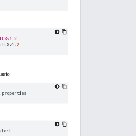
TLSv1.2
=
TLSv1
.
2
ario:
.properties
start