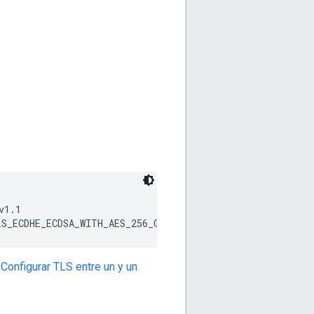
1.1

LS_ECDHE_ECDSA_WITH_AES_256_GCM_SHA384,TLS_ECDHE_ECDSA_
a
Configurar TLS entre un y un