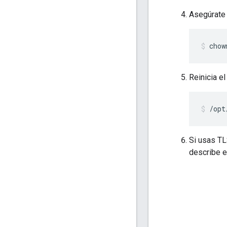
Asegúrate 
chow
Reinicia e
/opt
Si usas TL
describe 