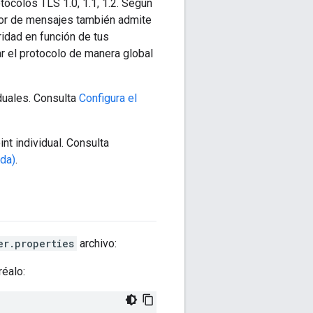
ocolos TLS 1.0, 1.1, 1.2. Según
ador de mensajes también admite
ridad en función de tus
 el protocolo de manera global
iduales. Consulta
Configura el
t individual. Consulta
ada)
.
er.properties
archivo:
réalo: