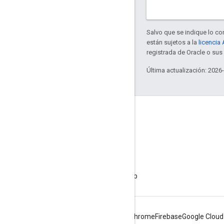
Salvo que se indique lo con
están sujetos a la
licencia
registrada de Oracle o sus 
Última actualización: 2026
Acerca de Apigee
We're part of Google
Eventos
Socios
Libros electrónicos y transmisiones web
Android
Chrome
Firebase
Google Cloud