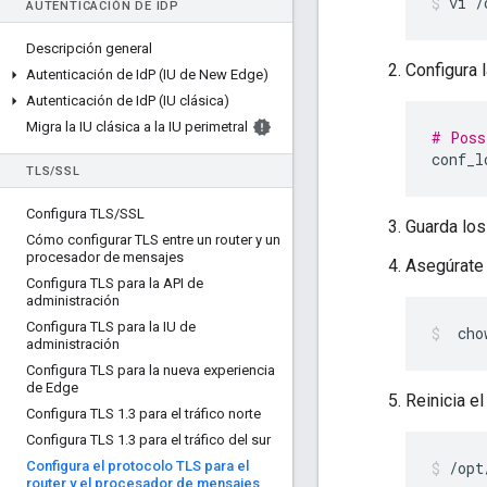
vi /
AUTENTICACIÓN DE ID
P
Descripción general
Configura
Autenticación de Id
P (IU de New Edge)
Autenticación de Id
P (IU clásica)
Migra la IU clásica a la IU perimetral
# Poss
conf_l
TLS
/
SSL
Configura TLS
/
SSL
Guarda los
Cómo configurar TLS entre un router y un
procesador de mensajes
Asegúrate 
Configura TLS para la API de
administración
Configura TLS para la IU de
 cho
administración
Configura TLS para la nueva experiencia
de Edge
Reinicia el
Configura TLS 1
.
3 para el tráfico norte
Configura TLS 1
.
3 para el tráfico del sur
Configura el protocolo TLS para el
/opt
router y el procesador de mensajes