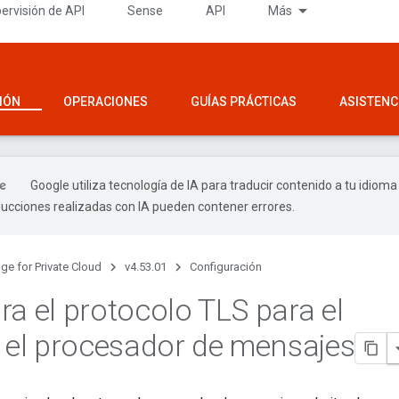
ervisión de API
Sense
API
Más
IÓN
OPERACIONES
GUÍAS PRÁCTICAS
ASISTENC
Google utiliza tecnología de IA para traducir contenido a tu idioma
ducciones realizadas con IA pueden contener errores.
ge for Private Cloud
v4.53.01
Configuración
ra el protocolo TLS para el
y el procesador de mensajes