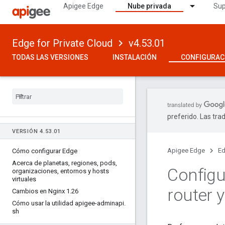
Apigee Edge
Nube privada
Sup
Edge for Private Cloud
v4.53.01
TODAS LAS VERSIONES
INSTALACIÓN
CONFIGURAC
preferido. Las tra
VERSIÓN 4
.
53
.
01
Apigee Edge
Ed
Cómo configurar Edge
Acerca de planetas
,
regiones
,
pods
,
Configu
organizaciones
,
entornos y hosts
virtuales
router 
Cambios en Nginx 1
.
26
Cómo usar la utilidad apigee-adminapi
.
sh