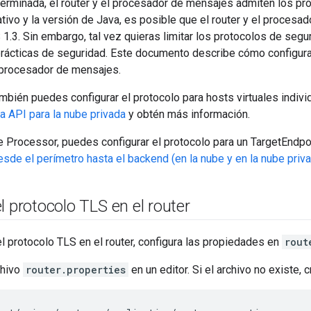
rminada, el router y el procesador de mensajes admiten los prot
tivo y la versión de Java, es posible que el router y el proces
 1.3. Sin embargo, tal vez quieras limitar los protocolos de segu
rácticas de seguridad. Este documento describe cómo configurar
l procesador de mensajes.
también puedes configurar el protocolo para hosts virtuales indiv
a API para la nube privada
y obtén más información.
Processor, puedes configurar el protocolo para un TargetEndpoin
sde el perímetro hasta el backend (en la nube y en la nube priv
l protocolo TLS en el router
el protocolo TLS en el router, configura las propiedades en
rout
chivo
router.properties
en un editor. Si el archivo no existe, c