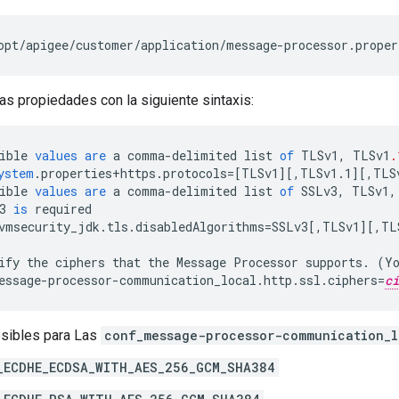
opt/apigee/customer/application/message-processor.proper
las propiedades con la siguiente sintaxis:
ible
values
are
a
comma
-
delimited
list
of
TLSv1
,
TLSv1
.
ystem
.
properties
+
https
.
protocols
=[
TLSv1
][
,TLSv1.1
][
,TLS
ible
values
are
a
comma
-
delimited
list
of
SSLv3
,
TLSv1
,
3
is
required
vmsecurity_jdk
.
tls
.
disabledAlgorithms
=
SSLv3
[
,TLSv1
][
,TL
ify
the
ciphers
that
the
Message
Processor
supports
.
(
Y
essage
-
processor
-
communication_local
.
http
.
ssl
.
ciphers
=
ci
osibles para Las
conf_message-processor-communication_l
_ECDHE_ECDSA_WITH_AES_256_GCM_SHA384