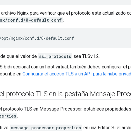
 archivo Nginx para verificar que el protocolo esté actualizado c
nx/conf.d/0-default.conf
:
/opt/nginx/conf.d/0-default.conf
de que el valor de
ssl_protocols
sea TLSv1.2.
 bidireccional con un host virtual, también debes configurar el pr
escribe en
Configurar el acceso TLS a un API para la nube priva
 el protocolo TLS en la pestaña Mensaje Pro
 el protocolo TLS en Message Processor, establece propiedades
perties
:
chivo
message-processor.properties
en una Editor. Si el arch