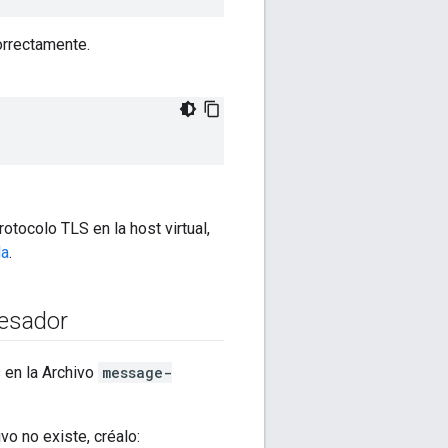
orrectamente.
otocolo TLS en la host virtual,
da
.
cesador
 en la Archivo
message-
ivo no existe, créalo: