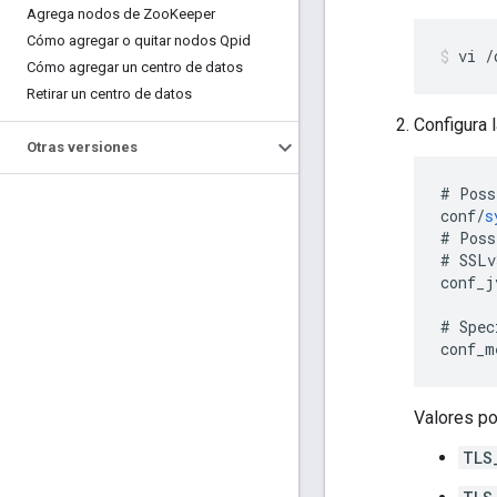
Agrega nodos de Zoo
Keeper
Cómo agregar o quitar nodos Qpid
vi /
Cómo agregar un centro de datos
Retirar un centro de datos
Configura 
Otras versiones
#
Poss
conf
/
s
#
Poss
#
SSLv
conf_j
#
Spec
conf_m
Valores p
TLS