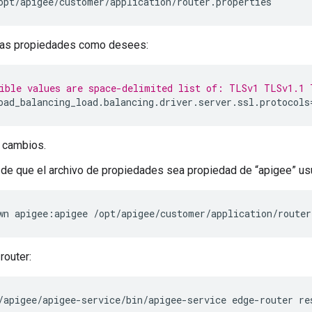
opt/apigee/customer/application/router.properties
 las propiedades como desees:
ible values are space-delimited list of: TLSv1 TLSv1.1 
oad_balancing_load
.
balancing
.
driver
.
server
.
ssl
.
protocols
 cambios.
de que el archivo de propiedades sea propiedad de “apigee” usu
wn apigee:apigee /opt/apigee/customer/application/router
 router:
/apigee/apigee-service/bin/apigee-service edge-router re