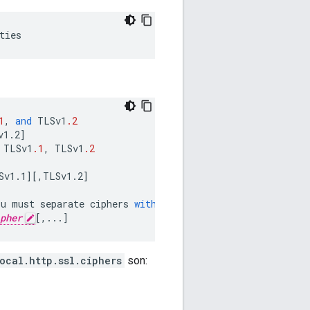
ties
1
,
and
TLSv1
.2
v1.2
]
TLSv1
.1
,
TLSv1
.2
Sv1.1
][
,TLSv1.2
]
ou
must
separate
ciphers
with
a
comma
.)
:
pher
[
,...
]
ocal.http.ssl.ciphers
son: