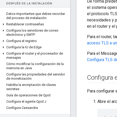
De forma predete
DESPUÉS DE LA INSTALACIÓN
el sistema opera
el protocolo TLS
Datos importantes que debes recordar
del proceso de instalación
necesidades y p
Restablecer contraseñas
en el router y e
Configura los servidores de correo
electrónico y SMTP
Para el router, 
Configura el registro
acceso TLS a un
Configura la IU de Edge
Para el Message 
Configura el router y el procesador de
mensajes
Configura TLS de
Cómo modificar la configuración de la
memoria en Java
Configura las propiedades del servidor
Configura e
de monetización
Habilita la encriptación de claves
secretas
Para configurar 
Guía de operaciones de Qpid
Abre el ar
Configura el agente Qpid J
Configura Cassandra