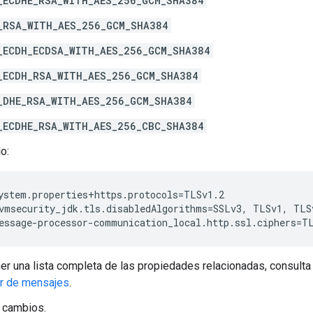
_ECDHE_RSA_WITH_AES_256_GCM_SHA384
_RSA_WITH_AES_256_GCM_SHA384
_ECDH_ECDSA_WITH_AES_256_GCM_SHA384
_ECDH_RSA_WITH_AES_256_GCM_SHA384
_DHE_RSA_WITH_AES_256_GCM_SHA384
_ECDHE_RSA_WITH_AES_256_CBC_SHA384
o:
ystem.properties+https.protocols=TLSv1.2

vmsecurity_jdk.tls.disabledAlgorithms=SSLv3, TLSv1, TLSv
essage-processor-communication_local.http.ssl.ciphers=T
er una lista completa de las propiedades relacionadas, consult
r de mensajes
.
 cambios.