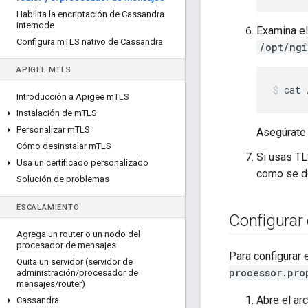
Habilita la encriptación de Cassandra
internode
Examina el
Configura m
TLS nativo de Cassandra
/opt/ngi
APIGEE M
TLS
cat 
Introducción a Apigee m
TLS
Instalación de m
TLS
Personalizar m
TLS
Asegúrate 
Cómo desinstalar m
TLS
Si usas TLS
Usa un certificado personalizado
como se d
Solución de problemas
ESCALAMIENTO
Configurar
Agrega un router o un nodo del
procesador de mensajes
Para configurar
Quita un servidor (servidor de
processor.pro
administración
/
procesador de
mensajes
/
router)
Abre el ar
Cassandra