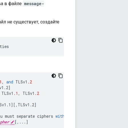
ва в файле
message-
йл не существует, создайте
ties
1
,
and
TLSv1
.2
v1.2
]
TLSv1
.1
,
TLSv1
.2
Sv1.1
][
,TLSv1.2
]
ou
must
separate
ciphers
with
a
comma
.)
:
pher
[
,...
]