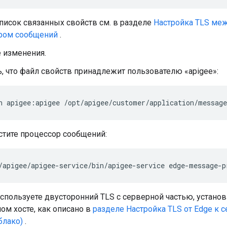
писок связанных свойств см. в разделе
Настройка TLS ме
ром сообщений
.
 изменения.
, что файл свойств принадлежит пользователю «apigee»:
n apigee:apigee /opt/apigee/customer/application/message
стите процессор сообщений:
/apigee/apigee-service/bin/apigee-service edge-message-p
спользуете двусторонний TLS с серверной частью, установ
ом хосте, как описано в
разделе Настройка TLS от Edge к с
блако)
.