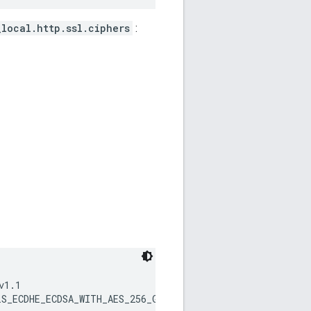
local.http.ssl.ciphers
:
1.1

LS_ECDHE_ECDSA_WITH_AES_256_GCM_SHA384,TLS_ECDHE_ECDSA_