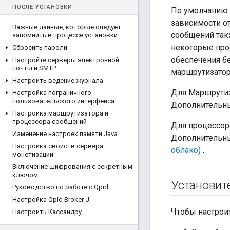
ПОСЛЕ УСТАНОВКИ
По умолчанию м
зависимости о
Важные данные
,
которые следует
сообщений так
запомнить в процессе установки
некоторые про
Сбросить пароли
обеспечения бе
Настройте серверы электронной
почты и SMTP
.
маршрутизатор
Настроить ведение журнала
Для Маршрутиз
Настройка пограничного
пользовательского интерфейса
Дополнительны
Настройка маршрутизатора и
процессора сообщений
Для процессора
Изменение настроек памяти Java
Дополнительны
Настройка свойств сервера
облако)
.
монетизации
Включение шифрования с секретным
ключом
Установит
Руководство по работе с Qpid
Настройка Qpid Broker-J
Чтобы настрои
Настроить Кассандру