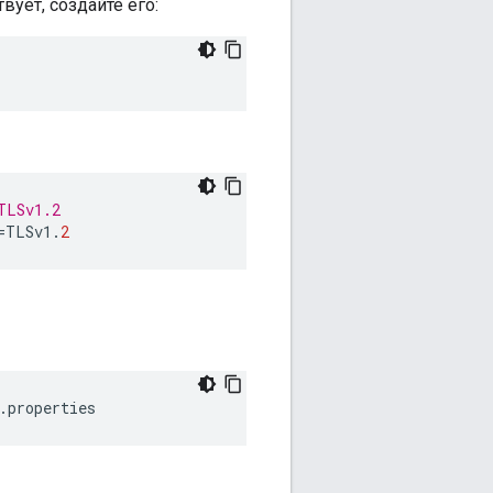
вует, создайте его:
TLSv1.2
=
TLSv1
.
2
.properties