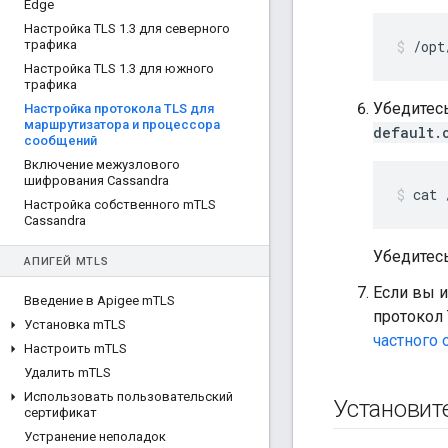
Edge
Настройка TLS 1
.
3 для северного
трафика
/opt
Настройка TLS 1
.
3 для южного
трафика
Убедитесь
Настройка протокола TLS для
маршрутизатора и процессора
default.
сообщений
Включение межузлового
шифрования Cassandra
cat 
Настройка собственного m
TLS
Cassandra
Убедитесь
АПИГЕЙ M
TLS
Если вы и
Введение в Apigee m
TLS
протокол 
Установка m
TLS
частного 
Настроить m
TLS
Удалить m
TLS
Использовать пользовательский
Установит
сертификат
Устранение неполадок