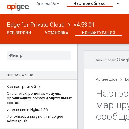
Апигей Эдж
Частное облако
Edge for Private Cloud
v4.53.01
ВСЕ ВЕРСИИ
УСТАНОВКА
КОНФИГУРАЦИЯ
ВЕРСИЯ 4
.
53
.
01
Apigee Edge
Ed
Как настроить Эдж
Настро
О планетах
,
регионах
,
модулях
,
организациях
,
средах и виртуальных
маршру
хостах
Изменения в Nginx 1
.
26
сообщ
Использование утилиты apigee-
adminapi
.
sh