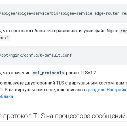
/apigee/apigee-service/bin/apigee-service edge-router re
, что протокол обновлен правильно, изучив файл Nginx
/o
conf
:
/opt/nginx/conf.d/0-default.conf
, что значение
ssl_protocols
равно TLSv1.2.
спользуете двусторонний TLS с виртуальным хостом, вам 
TLS на виртуальном хосте, как описано в
разделе Настройка
облака
.
е протокол TLS на процессоре сообщений