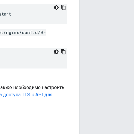
start
pt/nginx/conf.d/0-
также необходимо настроить
 доступа TLS к API для
.