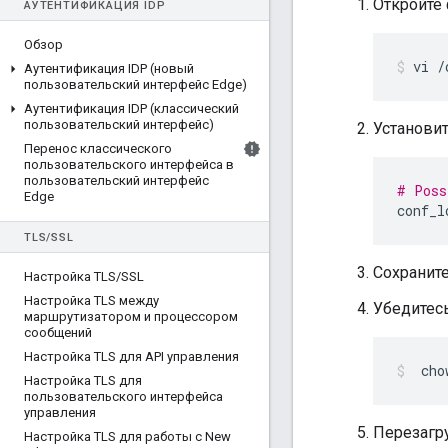
Откройте
АУТЕНТИФИКАЦИЯ IDP
Обзор
vi /
Аутентификация IDP (новый
пользовательский интерфейс Edge)
Аутентификация IDP (классический
пользовательский интерфейс)
Установит
Перенос классического
пользовательского интерфейса в
пользовательский интерфейс
# Poss
Edge
conf_l
TLS
/
SSL
Сохраните
Настройка TLS
/
SSL
Настройка TLS между
Убедитесь
маршрутизатором и процессором
сообщений
Настройка TLS для API управления
 cho
Настройка TLS для
пользовательского интерфейса
управления
Перезагр
Настройка TLS для работы с New