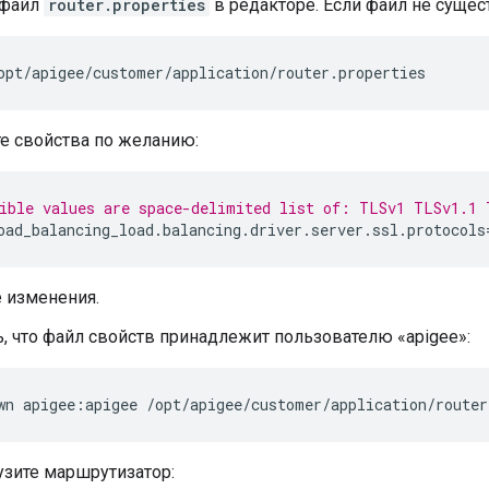
 файл
router.properties
в редакторе. Если файл не сущест
opt/apigee/customer/application/router.properties
е свойства по желанию:
ible values are space-delimited list of: TLSv1 TLSv1.1 
oad_balancing_load
.
balancing
.
driver
.
server
.
ssl
.
protocols
 изменения.
, что файл свойств принадлежит пользователю «apigee»:
wn apigee:apigee /opt/apigee/customer/application/router
узите маршрутизатор: