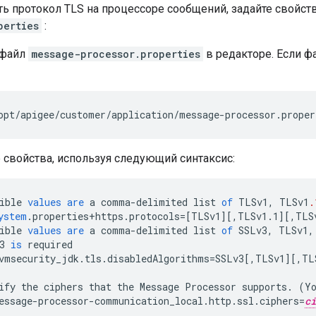
ть протокол TLS на процессоре сообщений, задайте свойст
perties
:
 файл
message-processor.properties
в редакторе. Если фа
opt/apigee/customer/application/message-processor.proper
 свойства, используя следующий синтаксис:
ible
values
are
a
comma
-
delimited
list
of
TLSv1
,
TLSv1
.
ystem
.
properties
+
https
.
protocols
=[
TLSv1
][
,TLSv1.1
][
,TLS
ible
values
are
a
comma
-
delimited
list
of
SSLv3
,
TLSv1
,
3
is
required
vmsecurity_jdk
.
tls
.
disabledAlgorithms
=
SSLv3
[
,TLSv1
][
,TL
ify
the
ciphers
that
the
Message
Processor
supports
.
(
Y
essage
-
processor
-
communication_local
.
http
.
ssl
.
ciphers
=
ci