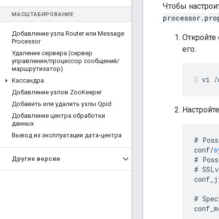
Чтобы настрои
МАСШТАБИРОВАНИЕ
processor.pro
Добавление узла Router или Message
Откройте
Processor
его:
Удаление сервера (сервер
управления
/
процессор сообщений
/
маршрутизатор)
vi /
Кассандра
Добавление узлов Zoo
Keeper
Добавить или удалить узлы Qpid
Настройте
Добавление центра обработки
данных
Вывод из эксплуатации дата-центра
#
Poss
conf
/
s
Другие версии
#
Poss
#
SSLv
conf_j
#
Spec
conf_m