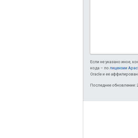
Если не указано иное, к
кода – по
лицензии Apac
Oracle и ее аффилирован
Последнее обновление: 2
О компании Apigee
We're part of Google
Мероприятия