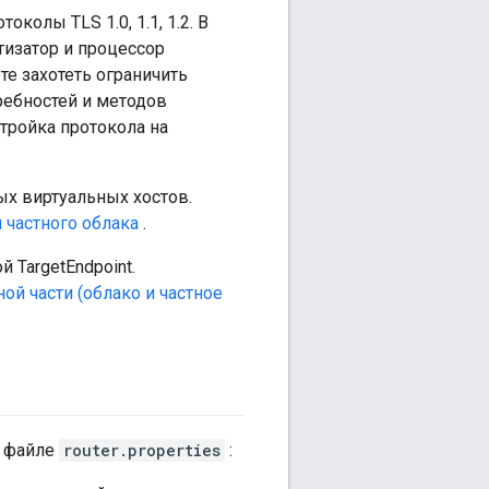
олы TLS 1.0, 1.1, 1.2. В
изатор и процессор
е захотеть ограничить
ребностей и методов
тройка протокола на
х виртуальных хостов.
я частного облака
.
 TargetEndpoint.
ой части (облако и частное
в файле
router.properties
: