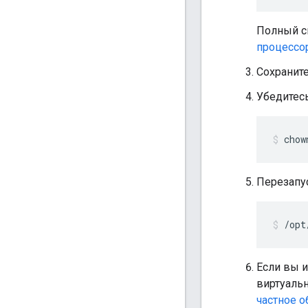
Полный с
процессо
Сохраните
Убедитесь
chow
Перезапу
/opt
Если вы и
виртуальн
частное о