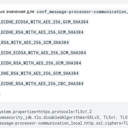
е значения для
conf_message-processor-communication_
_ECDHE_ECDSA_WITH_AES_256_GCM_SHA384
_ECDHE_RSA_WITH_AES_256_GCM_SHA384
_RSA_WITH_AES_256_GCM_SHA384
_ECDH_ECDSA_WITH_AES_256_GCM_SHA384
_ECDH_RSA_WITH_AES_256_GCM_SHA384
_DHE_RSA_WITH_AES_256_GCM_SHA384
_ECDHE_RSA_WITH_AES_256_CBC_SHA384
:
ystem.properties+https.protocols=TLSv1.2

vmsecurity_jdk.tls.disabledAlgorithms=SSLv3, TLSv1, TLSv
essage-processor-communication_local.http.ssl.ciphers=T