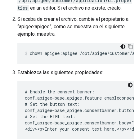
/opt/apigee/customer/application/ui.proper
ties
en un editor. Si el archivo no existe, créalo.
Si acaba de crear el archivo, cambie el propietario a
“apigee:apigee”, como se muestra en el siguiente
ejemplo. muestra:
chown apigee:apigee /opt/apigee/customer/ap
Establezca las siguientes propiedades:
# Enable the consent banner:

conf_apigee-base_apigee.feature.enableconsentb
# Set the button text:

conf_apigee-base_apigee.consentbanner.buttonca
# Set the HTML text:

conf_apigee-base_apigee.consentbanner.body="<h
<div><p>Enter your consent text here.</p></di