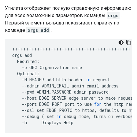
Утилита отображает полную справочную информацию
для всех возможных параметров команды
orgs
.
Первый элемент вывода показывает справку по
команде
orgs add
:
+++++++++++++++++++++++++++++++++++++++++++
orgs
add
Required
:
-
o
ORG
Organization
name
Optional
:
-
H
HEADER
add
http
header
in
request
--
admin
ADMIN_EMAIL
admin
email
address
--
pwd
ADMIN_PASSWORD
admin
password
--
host
EDGE_SERVER
edge
server
to
make
request
--
port
EDGE_PORT
port
to
use
for
the
http
requ
--
ssl
set
EDGE_PROTO
to
https
,
defaults
to
htt
--
debug
(
set
in
debug
mode
,
turns
on
verbose
-
h
Displays
Help