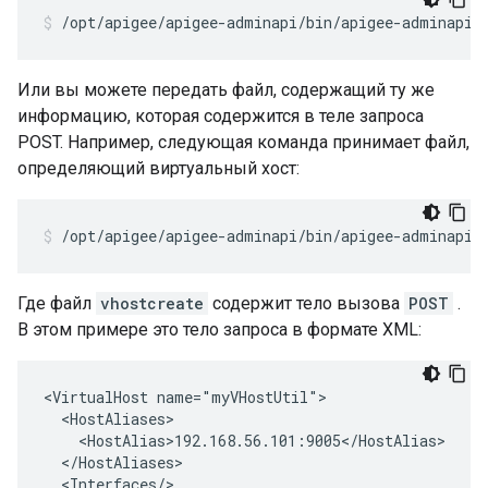
/opt/apigee/apigee-adminapi/bin/apigee-adminapi.
Или вы можете передать файл, содержащий ту же
информацию, которая содержится в теле запроса
POST. Например, следующая команда принимает файл,
определяющий виртуальный хост:
/opt/apigee/apigee-adminapi/bin/apigee-adminapi.
Где файл
vhostcreate
содержит тело вызова
POST
.
В этом примере это тело запроса в формате XML:
<VirtualHost name="myVHostUtil">

  <HostAliases>

    <HostAlias>192.168.56.101:9005</HostAlias>

  </HostAliases>

  <Interfaces/>
