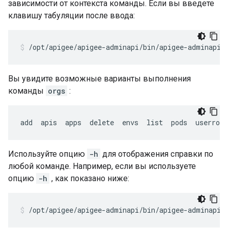
зависимости от контекста команды. Если вы введете
клавишу табуляции после ввода:
/opt/apigee/apigee-adminapi/bin/apigee-adminapi.
Вы увидите возможные варианты выполнения
команды
orgs
:
add  apis  apps  delete  envs  list  pods  userrole
Используйте опцию
-h
для отображения справки по
любой команде. Например, если вы используете
опцию
-h
, как показано ниже:
/opt/apigee/apigee-adminapi/bin/apigee-adminapi.