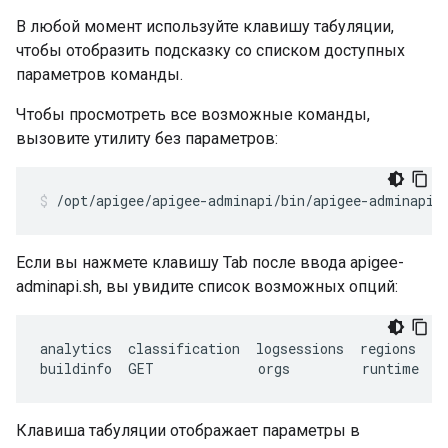
В любой момент используйте клавишу табуляции,
чтобы отобразить подсказку со списком доступных
параметров команды.
Чтобы просмотреть все возможные команды,
вызовите утилиту без параметров:
/opt/apigee/apigee-adminapi/bin/apigee-adminapi.
Если вы нажмете клавишу Tab после ввода apigee-
adminapi.sh, вы увидите список возможных опций:
analytics
classification
logsessions
regions
se
buildinfo
GET
orgs
runtime
s
Клавиша табуляции отображает параметры в