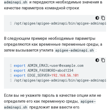
adminapi.sh
и передаются необходимые значения в
качестве параметров командной строки:
/opt/apigee/apigee-adminapi/bin/apigee-adminapi.
В следующем примере необходимые параметры
определяются как временные переменные среды, а
затем вызывается утилита
apigee-adminapi.sh
:
export
ADMIN_EMAIL
=
user
@
example
.
com
export
ADMIN_PASSWORD
=
abcd1234
export
EDGE_SERVER
=
192.168
.
56.101
/
opt
/
apigee
/
apigee
-
adminapi
/
bin
/
apigee
-
adminapi
.
Если вы не укажете пароль в качестве опции или не
определите его как переменную среды,
apigee-
adminapi.sh
предложит вам ввести его.