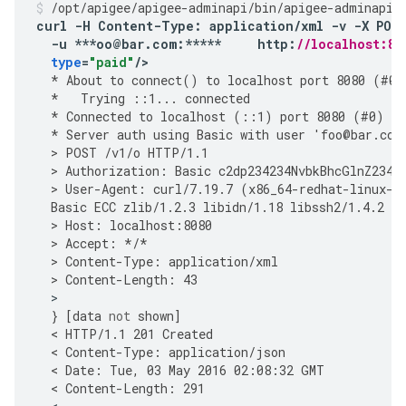
/
opt
/
apigee
/
apigee
-
adminapi
/
bin
/
apigee
-
adminapi
.
curl
-
H
Content
-
Type
:
application
/
xml
-
v
-
X
POS
-
u
***
oo
@
bar
.
com
:
*****
http
:
//localhost:80
type
=
"paid"
/
>
*
About
to
connect
()
to
localhost
port
8080
(
#
0
)
*
Trying
::
1
...
connected
*
Connected
to
localhost
(
::
1
)
port
8080
(
#
0
)
*
Server
auth
using
Basic
with
user
'
foo
@
bar
.
com
  > 
POST
/
v1
/
o
HTTP
/
1.1
  > 
Authorization
:
Basic
c2dp234234NvbkBhcGlnZ2342
  > 
User
-
Agent
:
curl
/
7.19.7
(
x86_64
-
redhat
-
linux
-
g
Basic
ECC
zlib
/
1.2.3
libidn
/
1.18
libssh2
/
1.4.2
  > 
Host
:
localhost
:
8080
  > 
Accept
:
*/*
  > 
Content
-
Type
:
application
/
xml
  > 
Content
-
Length
:
43
}
[
data
not
shown
]
  < 
HTTP
/
1.1
201
Created
  < 
Content
-
Type
:
application
/
json
  < 
Date
:
Tue
,
03
May
2016
02
:
08
:
32
GMT
  < 
Content
-
Length
:
291