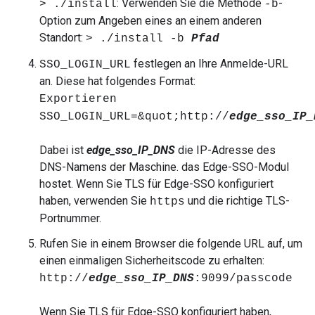
: Verwenden Sie die Methode
-
> ./install
-b
Option zum Angeben eines an einem anderen
Standort:
> ./install -b
Pfad
festlegen an Ihre Anmelde-URL
SSO_LOGIN_URL
an. Diese hat folgendes Format:
Exportieren
SSO_LOGIN_URL=&quot;http://
edge_sso_IP_
Dabei ist
edge_sso_IP_DNS
die IP-Adresse des
DNS-Namens der Maschine. das Edge-SSO-Modul
hostet. Wenn Sie TLS für Edge-SSO konfiguriert
haben, verwenden Sie
und die richtige TLS-
https
Portnummer.
Rufen Sie in einem Browser die folgende URL auf, um
einen einmaligen Sicherheitscode zu erhalten:
http://
edge_sso_IP_DNS
:9099/passcode
Wenn Sie TLS für Edge-SSO konfiguriert haben,