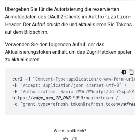
Übergeben Sie für die Autorisierung die reservierten
Anmeldedaten des OAuth2-Clients im
-
Authorization
Header. Der Aufruf druckt die und aktualisieren Sie Tokens
auf dem Bildschirm.
Verwenden Sie den folgenden Aufruf, der das
Aktualisierungstoken enthält, um das Zugriffstoken später
zu aktualisieren:
curl
-
H
"Content-Type:application/x-www-form-urlen
-
H
"Accept: application/json;charset=utf-8"
/
-
H
"Authorization: Basic ZWRnZWNsaTplZGdlY2xpc2Vjc
https
:
//
edge_sso_IP_DNS
:9099/oauth/token /
-
d
'
grant_type
=
refresh_token&refresh_token
=
refresh
War das hilfreich?