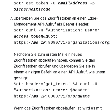
&gt; get_token -u
emailAddress
-p
Sicherheitscode
Übergeben Sie das Zugriffstoken an einen Edge-
Management-API-Aufruf als Bearer-Header:
&gt; curl -H "Authorization: Bearer
access_token
&quot;
https://
ms_IP
:8080/v1/organizations/
org
Nachdem Sie zum ersten Mal ein neues
Zugriffstoken abgerufen haben, können Sie das
Zugriffstoken abrufen und übergeben Sie sie in
einem einzigen Befehl an einen API-Aufruf, wie unten
gezeigt:
&gt; header=`get_token` && curl -H
"Authorization: Bearer $header"
https://
ms_IP
:8080/v1/o/
orgName
Wenn das Zugriffstoken abgelaufen ist, wird es mit