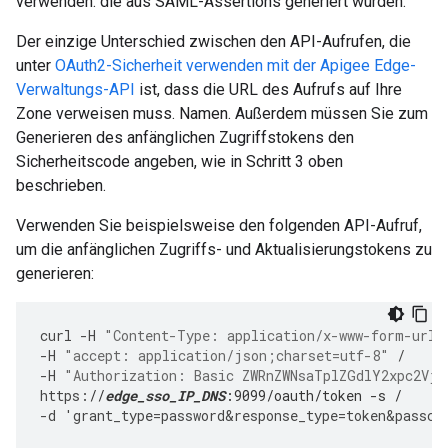
verwenden. die aus SAML-Assertions generiert wurden.
Der einzige Unterschied zwischen den API-Aufrufen, die
unter
OAuth2-Sicherheit verwenden mit der Apigee Edge-
Verwaltungs-API
ist, dass die URL des Aufrufs auf Ihre
Zone verweisen muss. Namen. Außerdem müssen Sie zum
Generieren des anfänglichen Zugriffstokens den
Sicherheitscode angeben, wie in Schritt 3 oben
beschrieben.
Verwenden Sie beispielsweise den folgenden API-Aufruf,
um die anfänglichen Zugriffs- und Aktualisierungstokens zu
generieren:
curl
-
H
"Content-Type: application/x-www-form-urle
-
H
"accept: application/json;charset=utf-8"
/
-
H
"Authorization: Basic ZWRnZWNsaTplZGdlY2xpc2Vjc
https
:
//
edge_sso_IP_DNS
:9099/oauth/token -s /
-
d
'
grant_type
=
password&response_type
=
token&passco