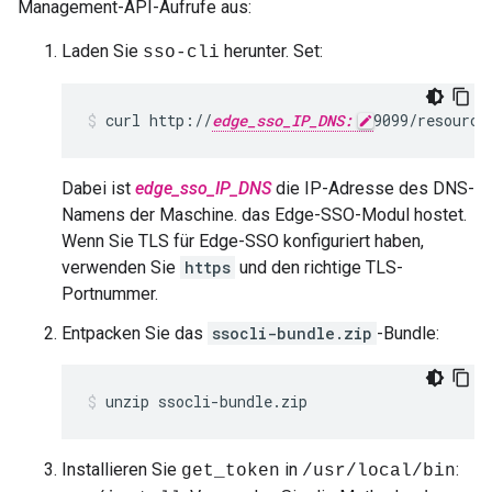
Management-API-Aufrufe aus:
Laden Sie
herunter. Set:
sso-cli
curl http://
edge_sso_IP_DNS:
9099/resource
Dabei ist
edge_sso_IP_DNS
die IP-Adresse des DNS-
Namens der Maschine. das Edge-SSO-Modul hostet.
Wenn Sie TLS für Edge-SSO konfiguriert haben,
verwenden Sie
https
und den richtige TLS-
Portnummer.
Entpacken Sie das
ssocli-bundle.zip
-Bundle:
unzip ssocli-bundle.zip
Installieren Sie
in
:
get_token
/usr/local/bin