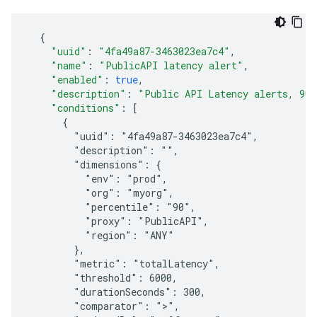
{
"uuid"
:
"4fa49a87-3463023ea7c4"
,
"name"
:
"PublicAPI latency alert"
,
"enabled"
:
true
,
"description"
:
"Public API Latency alerts, 90t
"conditions"
:
[
      {
        "uuid": "4fa49a87-3463023ea7c4",
        "description": "",
        "dimensions": {
          "env": "prod",
          "org": "myorg",
          "percentile": "90",
          "proxy": "PublicAPI",
          "region": "ANY"
        },
        "metric": "totalLatency",
        "threshold": 6000,
        "durationSeconds": 300,
        "comparator": ">",