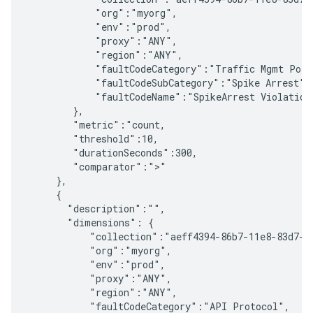
            "org":"myorg",

            "env":"prod",

            "proxy":"ANY",

            "region":"ANY",

            "faultCodeCategory":"Traffic Mgmt Polic
            "faultCodeSubCategory":"Spike Arrest",

            "faultCodeName":"SpikeArrest Violation"
        },

        "metric":"count,

        "threshold":10,

        "durationSeconds":300,

        "comparator":">"

     },

     {

       "description":"",

       "dimensions": { 

           "collection":"aeff4394-86b7-11e8-83d7-42
           "org":"myorg",

           "env":"prod",

           "proxy":"ANY",

           "region":"ANY",

           "faultCodeCategory":"API Protocol",
