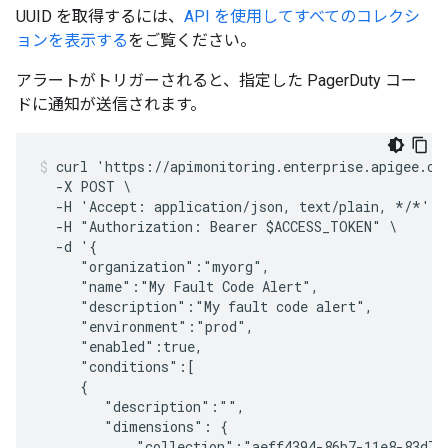
UUID を取得するには、
API を使用してすべてのコレクシ
ョンを表示する
をご覧ください。
アラートがトリガーされると、指定した PagerDuty コー
ドに通知が送信されます。
curl 'https://apimonitoring.enterprise.apigee.com
  -X POST \

  -H 'Accept: application/json, text/plain, */*' -
  -H "Authorization: Bearer $ACCESS_TOKEN" \

  -d '{

     "organization":"myorg",

     "name":"My Fault Code Alert",

     "description":"My fault code alert",

     "environment":"prod",

     "enabled":true,

     "conditions":[

     {

        "description":"",

        "dimensions": { 

            "collection":"aeff4394-86b7-11e8-83d7-4