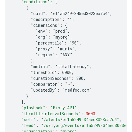
"conditions"
:
[
      {
        "uuid": "ef1a5249-345ed3023ea7c4",
        "description": "",
        "dimensions": {
          "env": "prod",
          "org": "myorg",
          "percentile": "90",
          "proxy": "minty",
          "region": "ANY"
        },
        "metric": "totalLatency",
        "threshold": 6000,
        "durationSeconds": 300,
        "comparator": ">",
        "updatedBy": "me@foo.com"
      }
]
,
"playbook"
:
"Minty API"
,
"throttleIntervalSeconds"
:
3600
,
"self"
:
"/alerts/ef1a5249-345ed3023ea7c4"
,
"feed"
:
"/o/myorg/events/ef1a5249-345ed3023ea7
"organization"
:
"myorg"
,