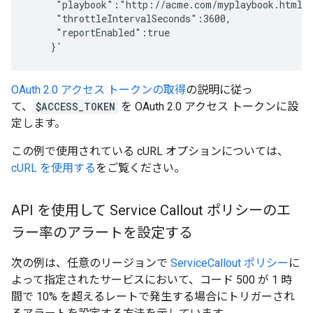
     "playbook":"http://acme.com/myplaybook.html",
     "throttleIntervalSeconds":3600,

     "reportEnabled":true

OAuth 2.0 アクセス トークンの取得
の説明に従っ
て、
$ACCESS_TOKEN
を OAuth 2.0 アクセス トークンに設
定します。
この例で使用されている cURL オプションについては、
cURL を使用する
をご覧ください。
API を使用して Service Callout ポリシーのエ
ラー率のアラートを設定する
次の例は、任意のリージョンで
ServiceCallout ポリシー
に
よって指定されたサービスにおいて、コード 500 が 1 時
間で 10% を超えるレートで発生する場合にトリガーされ