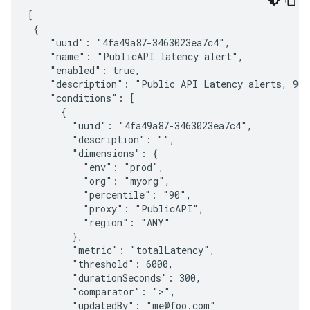
[
 {
    "uuid": "4fa49a87-3463023ea7c4",
    "name": "PublicAPI latency alert",
    "enabled": true,
    "description": "Public API Latency alerts, 90t
    "conditions": [
      {
        "uuid": "4fa49a87-3463023ea7c4",
        "description": "",
        "dimensions": {
          "env": "prod",
          "org": "myorg",
          "percentile": "90",
          "proxy": "PublicAPI",
          "region": "ANY"
        },
        "metric": "totalLatency",
        "threshold": 6000,
        "durationSeconds": 300,
        "comparator": ">",
        "updatedBy": "me@foo.com"