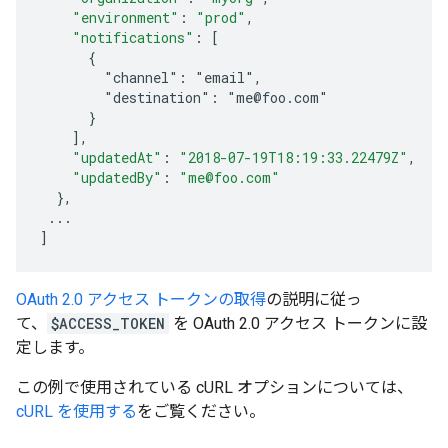
"environment"
:
"prod"
,
"notifications"
:
[
      {
        "channel": "email",
        "destination": "me@foo.com"
      }
]
,
"updatedAt"
:
"2018-07-19T18:19:33.22479Z"
,
"updatedBy"
:
"me@foo.com"
}
,
...
]
OAuth 2.0 アクセス トークンの取得
の説明に従っ
て、
$ACCESS_TOKEN
を OAuth 2.0 アクセス トークンに設
定します。
この例で使用されている cURL オプションについては、
cURL を使用する
をご覧ください。