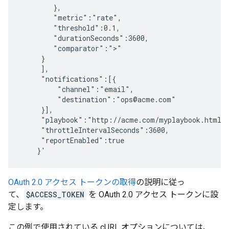
        },

        "metric":"rate",

        "threshold":0.1,

        "durationSeconds":3600,

        "comparator":">"

     }

     ],

     "notifications":[{ 

         "channel":"email", 

         "destination":"ops@acme.com"

     }],

     "playbook":"http://acme.com/myplaybook.html",
     "throttleIntervalSeconds":3600,

     "reportEnabled":true

OAuth 2.0 アクセス トークンの取得
の説明に従っ
て、
$ACCESS_TOKEN
を OAuth 2.0 アクセス トークンに設
定します。
この例で使用されている cURL オプションについては、