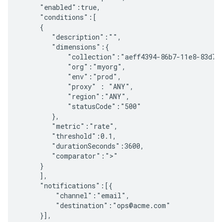
     "enabled":true,

     "conditions":[

     {

        "description":"",

        "dimensions":{

            "collection":"aeff4394-86b7-11e8-83d7-4
            "org":"myorg", 

            "env":"prod",

            "proxy" : "ANY",

            "region":"ANY",

            "statusCode":"500"

        },

        "metric":"rate",

        "threshold":0.1,

        "durationSeconds":3600,

        "comparator":">"

     }

     ],

     "notifications":[{ 

         "channel":"email", 

         "destination":"ops@acme.com"

     }],
