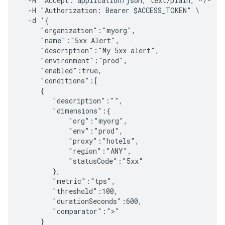
  -H 'Accept: application/json, text/plain, */*' -
  -H "Authorization: Bearer $ACCESS_TOKEN" \

  -d '{

     "organization":"myorg",

     "name":"5xx Alert",

     "description":"My 5xx alert",

     "environment":"prod",

     "enabled":true,

     "conditions":[

     {

        "description":"",

        "dimensions":{

            "org":"myorg", 

            "env":"prod", 

            "proxy":"hotels",

            "region":"ANY",

            "statusCode":"5xx"

        },

        "metric":"tps",

        "threshold":100,

        "durationSeconds":600,

        "comparator":">"

     }
