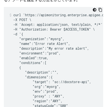
るアラートを設定する方法を示しています。
curl 'https://apimonitoring.enterprise.apigee.com
  -X POST \

  -H 'Accept: application/json, text/plain, */*' -
  -H "Authorization: Bearer $ACCESS_TOKEN" \

  -d '{

     "organization":"myorg",

     "name":"Error rate Alert",

     "description":"My error rate alert",

     "environment":"prod",

     "enabled":true,

     "conditions":[

     {

        "description":"",

        "dimensions":{

            "target": "sc://docstore-api",

            "org":"myorg", 

            "env":"prod",

            "proxy" : "ANY",

            "region":"ANY",

            "statusCode":"500"
