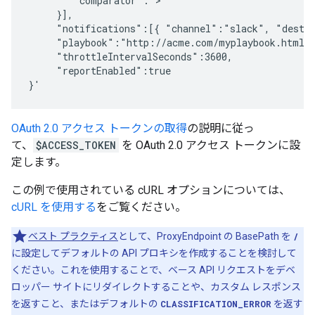
        "comparator":">"

     }],

     "notifications":[{ "channel":"slack", "destin
     "playbook":"http://acme.com/myplaybook.html",
     "throttleIntervalSeconds":3600,

     "reportEnabled":true

OAuth 2.0 アクセス トークンの取得
の説明に従っ
て、
$ACCESS_TOKEN
を OAuth 2.0 アクセス トークンに設
定します。
この例で使用されている cURL オプションについては、
cURL を使用する
をご覧ください。
ベスト プラクティス
として、ProxyEndpoint の BasePath を
/
に設定してデフォルトの API プロキシを作成することを検討して
ください。これを使用することで、ベース API リクエストをデベ
ロッパー サイトにリダイレクトすることや、カスタム レスポンス
を返すこと、またはデフォルトの
CLASSIFICATION_ERROR
を返す