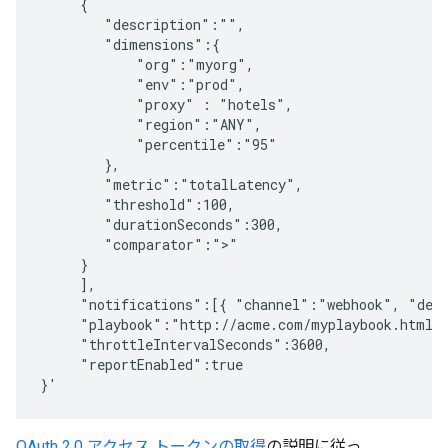
     {

        "description":"",

        "dimensions":{

            "org":"myorg", 

            "env":"prod",

            "proxy" : "hotels",

            "region":"ANY",

            "percentile":"95"

        },

        "metric":"totalLatency",

        "threshold":100,

        "durationSeconds":300,

        "comparator":">"

     }

     ],

     "notifications":[{ "channel":"webhook", "dest
     "playbook":"http://acme.com/myplaybook.html",
     "throttleIntervalSeconds":3600,

     "reportEnabled":true

OAuth 2.0 アクセス トークンの取得
の説明に従っ