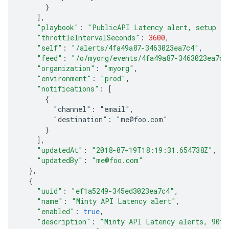
      }
]
,
"playbook"
:
"PublicAPI Latency alert, setup to
"throttleIntervalSeconds"
:
3600
,
"self"
:
"/alerts/4fa49a87-3463023ea7c4"
,
"feed"
:
"/o/myorg/events/4fa49a87-3463023ea7c4
"organization"
:
"myorg"
,
"environment"
:
"prod"
,
"notifications"
:
[
      {
        "channel": "email",
        "destination": "me@foo.com"
      }
]
,
"updatedAt"
:
"2018-07-19T18:19:31.654738Z"
,
"updatedBy"
:
"me@foo.com"
}
,
{
"uuid"
:
"ef1a5249-345ed3023ea7c4"
,
"name"
:
"Minty API Latency alert"
,
"enabled"
:
true
,
"description"
:
"Minty API Latency alerts, 90th