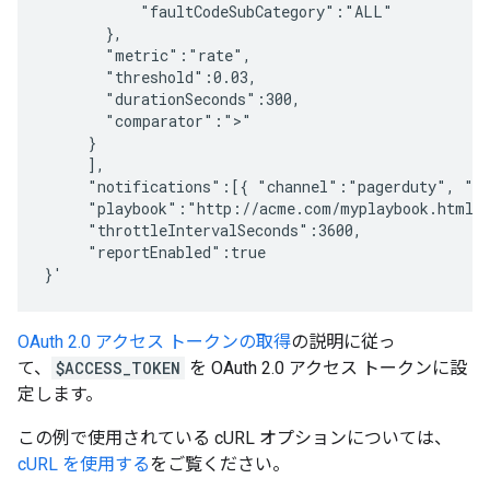
           "faultCodeSubCategory":"ALL"

       },

       "metric":"rate",

       "threshold":0.03,

       "durationSeconds":300,

       "comparator":">"

     }   

     ],

     "notifications":[{ "channel":"pagerduty", "de
     "playbook":"http://acme.com/myplaybook.html",
     "throttleIntervalSeconds":3600,

     "reportEnabled":true

OAuth 2.0 アクセス トークンの取得
の説明に従っ
て、
$ACCESS_TOKEN
を OAuth 2.0 アクセス トークンに設
定します。
この例で使用されている cURL オプションについては、
cURL を使用する
をご覧ください。