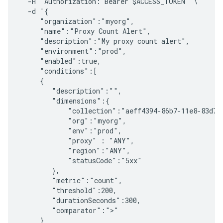
  -H "Authorization: Bearer $ACCESS_TOKEN" \

  -d '{

     "organization":"myorg",

     "name":"Proxy Count Alert",

     "description":"My proxy count alert",

     "environment":"prod",

     "enabled":true,

     "conditions":[

     {

        "description":"",

        "dimensions":{

            "collection":"aeff4394-86b7-11e8-83d7-4
            "org":"myorg", 

            "env":"prod",

            "proxy" : "ANY",

            "region":"ANY",

            "statusCode":"5xx"

        },

        "metric":"count",

        "threshold":200,

        "durationSeconds":300,

        "comparator":">"

     }
