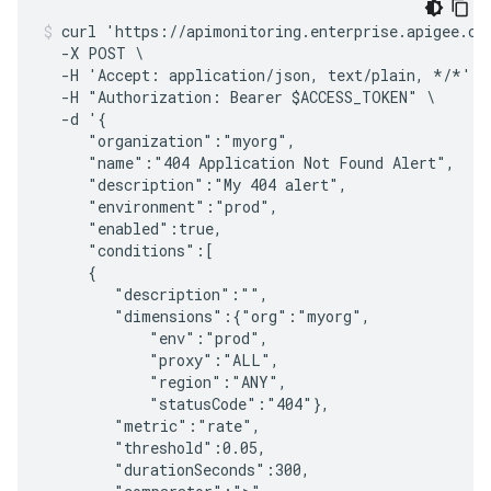
curl 'https://apimonitoring.enterprise.apigee.com
  -X POST \

  -H 'Accept: application/json, text/plain, */*' -
  -H "Authorization: Bearer $ACCESS_TOKEN" \

  -d '{

     "organization":"myorg",

     "name":"404 Application Not Found Alert",

     "description":"My 404 alert",

     "environment":"prod",

     "enabled":true,

     "conditions":[

     {

        "description":"",

        "dimensions":{"org":"myorg", 

            "env":"prod", 

            "proxy":"ALL",

            "region":"ANY",

            "statusCode":"404"},

        "metric":"rate",

        "threshold":0.05,

        "durationSeconds":300,
