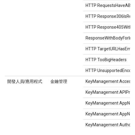
HTTP RequestsHaveABig
HTTP Response306IsRes
HTTP Response405Witho
ResponseWithBodyForInc
HTTP TargetURLHasEmpt
HTTP TooBigHeaders
HTTP UnsupportedEncod
開發人員
/
應用程式
金鑰管理
KeyManagement AccessT
KeyManagement APIProd
KeyManagement AppNot
KeyManagement AppNot
KeyManagement Authoriz