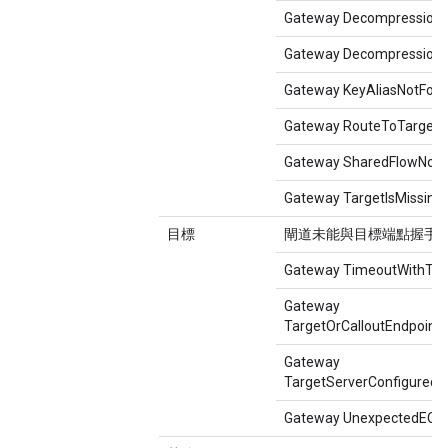
Gateway DecompressionF
Gateway DecompressionF
Gateway KeyAliasNotFou
Gateway RouteToTargetFa
Gateway SharedFlowNot
Gateway TargetIsMissing
目標
閘道未能與目標端點握手
Gateway TimeoutWithTarg
Gateway
TargetOrCalloutEndpoints
Gateway
TargetServerConfiguredI
Gateway UnexpectedEOFA