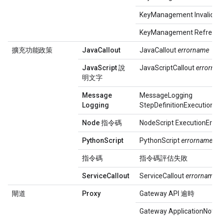
KeyManagement InvalidR
KeyManagement Refresh
擴充功能政策
Java
Callout
JavaCallout
errorname
Java
Script 說
JavaScriptCallout
errorn
明文字
Message
MessageLogging
Logging
StepDefinitionExecutionFa
Node 指令碼
NodeScript ExecutionErro
Python
Script
PythonScript
errorname
指令碼
指令碼評估失敗
Service
Callout
ServiceCallout
errorname
閘道
Proxy
Gateway API 逾時
Gateway ApplicationNotF