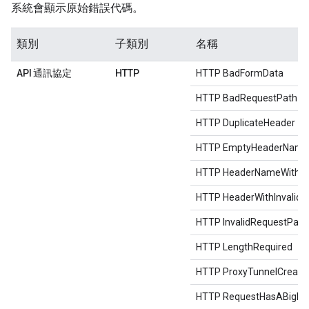
系統會顯示原始錯誤代碼。
類別
子類別
名稱
API 通訊協定
HTTP
HTTP BadFormData
HTTP BadRequestPath
HTTP DuplicateHeader
HTTP EmptyHeaderName
HTTP HeaderNameWithNo
HTTP HeaderWithInvalidC
HTTP InvalidRequestPath
HTTP LengthRequired
HTTP ProxyTunnelCreatio
HTTP RequestHasABigBo