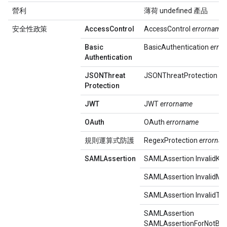
營利
薄荷 undefined 產品
安全性政策
Access
Control
AccessControl
errorname
Basic
BasicAuthentication
erro
Authentication
JSONThreat
JSONThreatProtection
er
Protection
JWT
JWT
errorname
OAuth
OAuth
errorname
規則運算式防護
RegexProtection
errorna
SAMLAssertion
SAMLAssertion InvalidKe
SAMLAssertion InvalidMe
SAMLAssertion InvalidTru
SAMLAssertion
SAMLAssertionForNotBefo