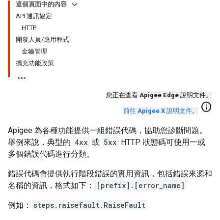
這個頁面中的內容
API 通訊協定
HTTP
開發人員/應用程式
金鑰管理
擴充功能政策
您正在查看
Apigee Edge
說明文件。
info
前往
Apigee X
說明文件
。
Apigee 為各種功能提供一組錯誤代碼，協助您診斷問題。
舉例來說，典型的
4xx
或
5xx
HTTP 狀態碼可使用一或
多個錯誤代碼進行分類。
錯誤代碼會提供執行階段錯誤的實用資訊，包括錯誤來源和
名稱的資訊，格式如下：
[prefix].[error_name]
例如：
steps.raisefault.RaiseFault