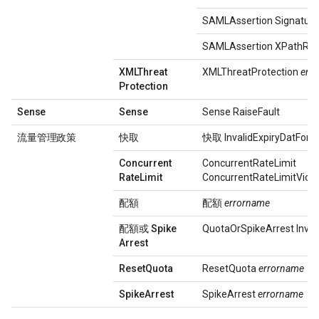
SAMLAssertion SignatureV
SAMLAssertion XPathReso
XMLThreat
XMLThreatProtection
err
Protection
Sense
Sense
Sense RaiseFault
流量管理政策
快取
快取 InvalidExpiryDatForC
Concurrent
ConcurrentRateLimit
Rate
Limit
ConcurrentRateLimitViola
配額
配額
errorname
配額或 Spike
QuotaOrSpikeArrest Inva
Arrest
Reset
Quota
ResetQuota
errorname
Spike
Arrest
SpikeArrest
errorname