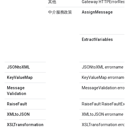
其他
Gateway HTTPErrorResp
中介服務政策
Assign
Message
Extract
Variables
JSONto
XML
JSONtoXML
errorname
Key
Value
Map
KeyValueMap
errorname
Message
MessageValidation
error
Validation
Raise
Fault
RaiseFault RaiseFaultExc
XMLto
JSON
XMLtoJSON
errorname
XSLTransformation
XSLTransformation
error