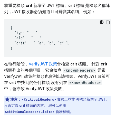
將重要標頭
crit
新增至 JWT 標頭。
crit
標頭 是標頭名稱陣
列，JWT 接收器必須知道且可辨識其名稱。例如：
{

  “typ: “...”,

  “alg” : “...”,

  “crit” : [ “a”, “b”, “c” ],

}
在執行階段，
VerifyJWT 政策
會檢查
crit
標頭。 針對
crit
標頭列出的每個項目，它會檢查
<KnownHeaders>
元素
VerifyJWT 政策的標頭也會列出該標頭。VerifyJWT 政策可
在
crit
中找到的任何標頭 沒有列在
<KnownHeaders>
中，會導致 VerifyJWT 政策失敗。
注意：
<CriticalHeaders>
實際上並非 將標頭新增至 JWT。
只會定義
crit
標頭的內容。 您可以使用
<AdditionalHeader/Claims>
新增標頭。