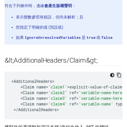
符合下列條件時，邊緣
會產生版權聲明
：
表示變數參照有錯誤，但尚未解析；且
您指定了明確的值 (預設值)
如果
IgnoreUnresolvedVariables
是
true
或
false
&lt;Additional
Headers
/
Claim&gt;
<
AdditionalHeaders
<
Claim
name
=
'claim1'
>
explicit
-
value
-
of
-
claim
-
h
<
Claim
name
=
'claim2'
ref
=
'variable-name-here'
/
<
Claim
name
=
'claim3'
ref
=
'variable-name-here'
<
Claim
name
=
'claim4'
ref
=
'variable-name'
type
=
<
/
AdditionalHeaders
>