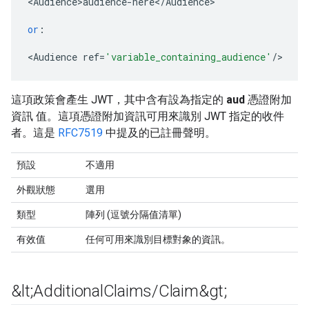
<
Audience>audience
-
here
<
/
Audience
>

or
:
<
Audience
ref
=
'variable_containing_audience'
/
>
這項政策會產生 JWT，其中含有設為指定的
aud
憑證附加
資訊 值。這項憑證附加資訊可用來識別 JWT 指定的收件
者。這是
RFC7519
中提及的已註冊聲明。
預設
不適用
外觀狀態
選用
類型
陣列 (逗號分隔值清單)
有效值
任何可用來識別目標對象的資訊。
&lt;Additional
Claims
/
Claim&gt;