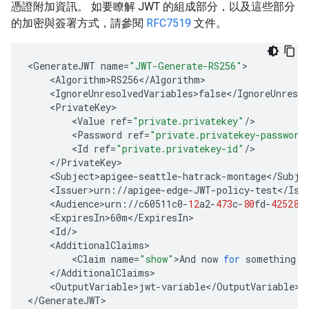
憑證附加資訊。 如要瞭解 JWT 的組成部分，以及這些部分
的加密與簽署方式，請參閱
RFC7519
文件。
<
GenerateJWT
name
=
"JWT-Generate-RS256"
<
Algorithm>RS256
<
/
Algorithm
<
IgnoreUnresolvedVariables>false
<
/
IgnoreUnresol
<
PrivateKey
<
Value
ref
=
"private.privatekey"
/
<
Password
ref
=
"private.privatekey-password
<
Id
ref
=
"private.privatekey-id"
/
<
/
PrivateKey
<
Subject>apigee
-
seattle
-
hatrack
-
montage
<
/
Subje
<
Issuer>urn
:
//
apigee
-
edge
-
JWT
-
policy
-
test
<
/
Iss
<
Audience>urn
:
//
c60511c0
-
12
a2
-
473
c
-
80
fd
-
42528
e
<
ExpiresIn>60m
<
/
ExpiresIn
<
Id
/
<
AdditionalClaims
<
Claim
name
=
"show"
>
And
now
for
something
c
<
/
AdditionalClaims
<
OutputVariable>jwt
-
variable
<
/
OutputVariable
>

<
/
GenerateJWT
>