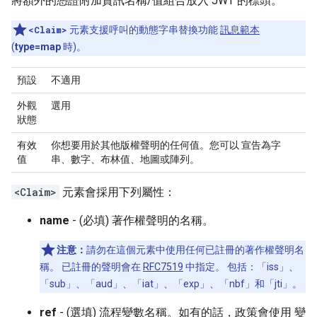
將額外的憑證附加資訊名稱/值組合放入 JWT 的標頭。
<Claim>
元素支援呼叫的動態字串替換功能
訊息範本
(
type=map
時)。
預設
不適用
外觀
選用
狀態
有效
你想要用於其他版權聲明的任何值。您可以 宣告為字
值
串、數字、布林值、地圖或陣列。
<Claim>
元素會採用下列屬性：
name
- (必填) 著作權聲明的名稱。
注意：
請勿在這個元素中使用任何已註冊的著作權聲明名
稱。 已註冊的聲明會在
RFC7519
中指定。 包括：「iss」、
「sub」、「aud」、「iat」、「exp」、「nbf」和「jti」。
ref
- (選填) 流程變數名稱。如有的話，政策會使用 變