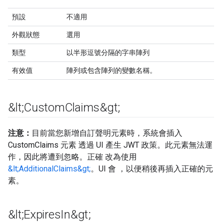
預設
不適用
外觀狀態
選用
類型
以半形逗號分隔的字串陣列
有效值
陣列或包含陣列的變數名稱。
&lt;Custom
Claims&gt;
注意：
目前當您新增自訂聲明元素時，系統會插入
CustomClaims 元素 透過 UI 產生 JWT 政策。此元素無法運
作，因此將遭到忽略。正確 改為使用
&lt;AdditionalClaims&gt;
。UI 會 ，以便稍後再插入正確的元
素。
&lt;Expires
In&gt;