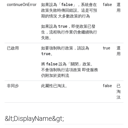
false
continueOnError
如果設為「
」，系統會在
false
選
政策失敗時傳回錯誤。這是可預
用
期的情況 大多數政策的行為
true
如果設為
，即使政策已發
生，流程執行作業仍會繼續執行
失敗。
已啟用
如要強制執行政策，請設為
true
選
true
。
用
false
將
設為「關閉」政策。
不會強制執行這項政策 即使服務
仍附加於資料流
非同步
此屬性已淘汰。
false
已
淘
汰
&lt;Display
Name&gt;