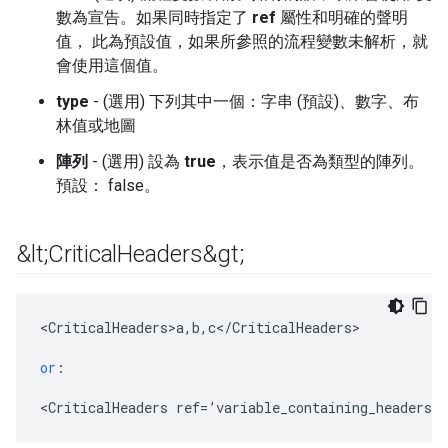
數為宣告。如果同時指定了
ref
屬性和明確的聲明
值， 此為預設值，如果所參照的流程變數未解析，就
會使用這個值。
type
- (選用) 下列其中一個：字串 (預設)、數字、布
林值或地圖
陣列
- (選用) 設為
true
，表示值是否為類型的陣列。
預設： false。
&lt;Critical
Headers&gt;
<
CriticalHeaders>a
,
b
,
c
<
/
CriticalHeaders
>

or
:
<
CriticalHeaders
ref
=
’
variable_containing_headers
’
/