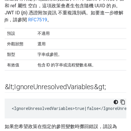
和 ref 屬性 空白，這項政策會產生包含隨機 UUID 的 jti。
JWT ID (jti) 憑證附加資訊 不重複識別碼。如要進一步瞭解
jti，請參閱
RFC7519
。
預設
不適用
外觀狀態
選用
類型
字串或參照。
有效值
包含 ID 的字串或流程變數名稱。
&lt;Ignore
Unresolved
Variables&gt;
<IgnoreUnresolvedVariables>true|false</IgnoreUnres
如果您希望政策在指定的參照變數時擲回錯誤，請設為