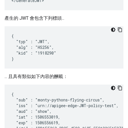
<
/
GenerateJWT
>
產生的 JWT 會包含下列標頭...
{

  "typ" : "JWT", 

  "alg" : "HS256",

  "kid" : "1918290"

}
... 且具有類似如下內容的酬載：
{ 

  "sub" : "monty-pythons-flying-circus",

  "iss" : "urn://apigee-edge-JWT-policy-test",

  "aud" : "show",

  "iat" : 1506553019,

  "exp" : 1506556619,
