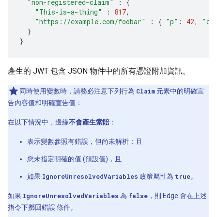
"non-registered-claim"
:
{
"This-is-a-thing"
:
817
,
"https://example.com/foobar"
:
{
"p"
:
42
,
"q"
}
}
產生的 JWT 包含 JSON 物件中的所有憑證附加資訊。
同時使用變數時，請務必注意下列行為
Claim
元素中的明確宣
告內容值和明確宣告值：
在以下情況中，邊緣
不會產生索賠
：
表示變數參照有錯誤，但尚未解析；且
您未指定明確的值 (預設值)，且
如果
IgnoreUnresolvedVariables
政策屬性為
true
。
如果
IgnoreUnresolvedVariables
為
false
，則 Edge 會在上述
指令下擲回錯誤 條件。