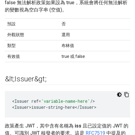
false 無法解析政策如果設為 true，系統會將任何無法解析
的變數視為空白字串 (空值)。
預設
否
外觀狀態
選用
類型
布林值
有效值
true 或 false
&lt;Issuer&gt;
<
Issuer
ref
=
'variable-name-here'
/
>

<
Issuer>issuer
-
string
-
here
<
/
Issuer
>
政策產生 JWT，其中含有名稱為
iss
且已設定值的 JWT 的
值。可識別 JWT 核發者的要求。這是
RFC7519
中提及的