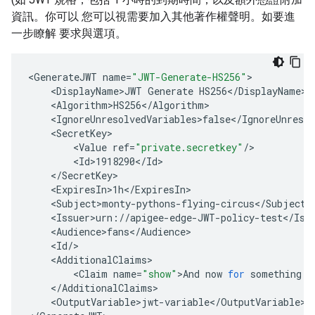
資訊。你可以 您可以視需要加入其他著作權聲明。如要進
一步瞭解 要求與選項。
<
GenerateJWT
name
=
"JWT-Generate-HS256"
<
DisplayName>JWT
Generate
HS256
<
/
DisplayName
<
Algorithm>HS256
<
/
Algorithm
<
IgnoreUnresolvedVariables>false
<
/
IgnoreUnresol
<
SecretKey
<
Value
ref
=
"private.secretkey"
/
<
Id>1918290
<
/
Id
<
/
SecretKey
<
ExpiresIn>1h
<
/
ExpiresIn
<
Subject>monty
-
pythons
-
flying
-
circus
<
/
Subject
<
Issuer>urn
:
//
apigee
-
edge
-
JWT
-
policy
-
test
<
/
Iss
<
Audience>fans
<
/
Audience
<
Id
/
<
AdditionalClaims
<
Claim
name
=
"show"
>
And
now
for
something
c
<
/
AdditionalClaims
<
OutputVariable>jwt
-
variable
<
/
OutputVariable
>
