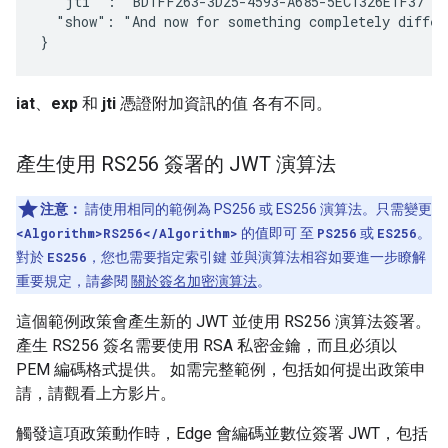
  "jti" : "BD1FF263-3D25-4593-A685-5EC1326E1F37",

  "show": "And now for something completely differe
}
iat
、
exp
和
jti
憑證附加資訊的值 各有不同。
產生使用 RS256 簽署的 JWT 演算法
注意：
請使用相同的範例為 PS256 或 ES256 演算法。只需變更
<Algorithm>RS256</Algorithm>
的值即可 至
PS256
或
ES256
。
對於
ES256
，您也需要指定索引鍵 並與演算法相容如要進一步瞭解
重要規定，請參閱
關於簽名加密演算法
。
這個範例政策會產生新的 JWT 並使用 RS256 演算法簽署。
產生 RS256 簽名需要使用 RSA 私密金鑰，而且必須以
PEM 編碼格式提供。 如需完整範例，包括如何提出政策申
請，請觀看上方影片。
觸發這項政策動作時，Edge 會編碼並數位簽署 JWT，包括