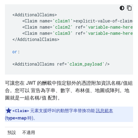
<
AdditionalClaims
<
Claim
name
=
'claim1'
>
explicit
-
value
-
of
-
claim
-
h
<
Claim
name
=
'claim2'
ref
=
'variable-name-here'
/
<
Claim
name
=
'claim3'
ref
=
'variable-name-here'
<
/
AdditionalClaims
>

or
:
<
AdditionalClaims
ref
=
'claim_payload'
/
>
可讓您在 JWT 的酬載中指定額外的憑證附加資訊名稱/值組
合。您可以 宣告為字串、數字、布林值、地圖或陣列。地
圖就是一組名稱/值 配對。
<Claim>
元素支援呼叫的動態字串替換功能
訊息範本
(
type=map
時)。
預設
不適用