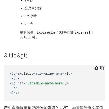
s = 秒
公尺 = 分鐘
h = 小時
d = 天
ExpiresIn
ExpiresIn
舉例來說，
=10d 等同於
864000 秒。
&lt;Id&gt;
<
Id>explicit
-
jti
-
value
-
here
<
/
Id
-
or
-
<
Id
ref
=
'variable-name-here'
/
-
or
-
<
Id
/
>
產生含有特定 jti 憑證附加資訊的 JWT。如果同時有文字值