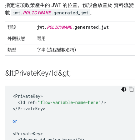
指定這項政策產生的 JWT 的位置。預設會放置於 資料流變
數
jwt.
POLICYNAME
.generated_jwt
。
jwt
.
POLICYNAME
.
generated
_
jwt
預設
外觀狀態
選用
類型
字串 (流程變數名稱)
&lt;Private
Key
/
Id&gt;
<
PrivateKey
<
Id
ref
=
"flow-variable-name-here"
/
>

<
/
PrivateKey
>

or
<
PrivateKey
<
Id>your
-
id
-
value
-
here
<
/
Id
>
