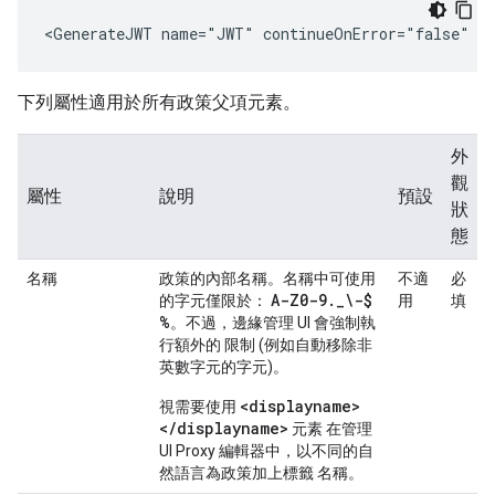
<GenerateJWT name="JWT" continueOnError="false" e
下列屬性適用於所有政策父項元素。
外
觀
屬性
說明
預設
狀
態
名稱
政策的內部名稱。名稱中可使用
不適
必
A-Z0-9
.
_
\-$
的字元僅限於：
用
填
%
。不過，邊緣管理 UI 會強制執
行額外的 限制 (例如自動移除非
英數字元的字元)。
<displayname>
視需要使用
</displayname>
元素 在管理
UI Proxy 編輯器中，以不同的自
然語言為政策加上標籤 名稱。