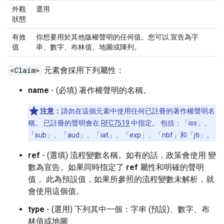
外觀
選用
狀態
有效
你想要用於其他版權聲明的任何值。您可以 宣告為字
值
串、數字、布林值、地圖或陣列。
<Claim>
元素會採用下列屬性：
name
- (必填) 著作權聲明的名稱。
注意：
請勿在這個元素中使用任何已註冊的著作權聲明名
稱。 已註冊的聲明會在
RFC7519
中指定。 包括：「iss」、
「sub」、「aud」、「iat」、「exp」、「nbf」和「jti」。
ref
- (選填) 流程變數名稱。如有的話，政策會使用 變
數為宣告。如果同時指定了
ref
屬性和明確的聲明
值， 此為預設值，如果所參照的流程變數未解析，就
會使用這個值。
type
- (選用) 下列其中一個：字串 (預設)、數字、布
林值或地圖