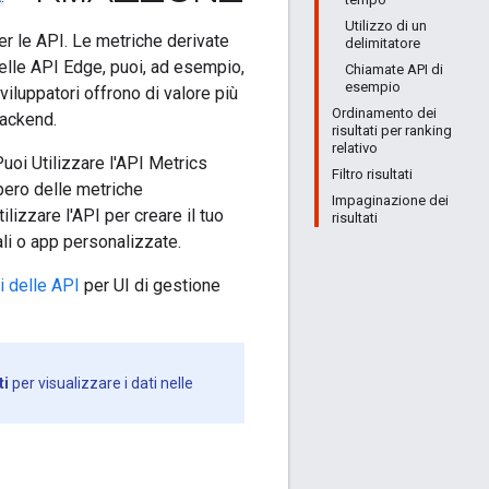
Utilizzo di un
er le API. Le metriche derivate
delimitatore
 delle API Edge, puoi, ad esempio,
Chiamate API di
esempio
iluppatori offrono di valore più
Ordinamento dei
backend.
risultati per ranking
relativo
uoi Utilizzare l'API Metrics
Filtro risultati
pero delle metriche
Impaginazione dei
lizzare l'API per creare il tuo
risultati
ali o app personalizzate.
i delle API
per UI di gestione
ti
per visualizzare i dati nelle