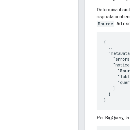
Determina il sis
risposta contien
Source
. Ad es
{

  ...

  "metaData
    "errors
    "notice
"Sour
      "Tabl
      "quer
    ]

  }

}
Per BigQuery, la