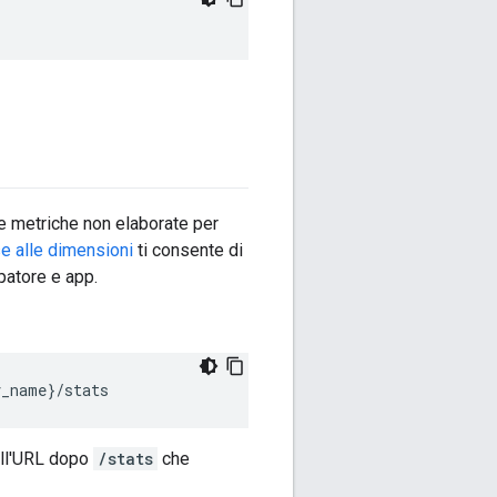
e metriche non elaborate per
e alle dimensioni
ti consente di
patore e app.
v_name}/stats
ell'URL dopo
/stats
che