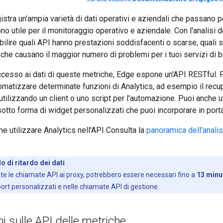
stra un'ampia varietà di dati operativi e aziendali che passano p
ono utile per il monitoraggio operativo e aziendale. Con l'analisi
ilire quali API hanno prestazioni soddisfacenti o scarse, quali sv
 che causano il maggior numero di problemi per i tuoi servizi di 
'accesso ai dati di queste metriche, Edge espone un'API RESTful. P
matizzare determinate funzioni di Analytics, ad esempio il recu
ilizzando un client o uno script per l'automazione. Puoi anche uti
sotto forma di widget personalizzati che puoi incorporare in port
e utilizzare Analytics nell'API Consulta la
panoramica dell'analis
lo di ritardo dei dati
te le chiamate API ai proxy, potrebbero essere necessari fino a
13 minu
ort personalizzati e nelle chiamate API di gestione.
i sulle API delle metriche