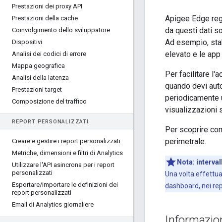
Prestazioni dei proxy API
Apigee Edge regi
Prestazioni della cache
da questi dati s
Coinvolgimento dello sviluppatore
Ad esempio, stab
Dispositivi
elevato e le app
Analisi dei codici di errore
Mappa geografica
Per facilitare l
Analisi della latenza
quando devi auto
Prestazioni target
periodicamente ut
Composizione del traffico
visualizzazioni 
REPORT PERSONALIZZATI
Per scoprire com
perimetrale.
Creare e gestire i report personalizzati
Metriche
,
dimensioni e filtri di Analytics
Nota:
interval
Utilizzare l'API asincrona per i report
personalizzati
Una volta effettua
Esportare
/
importare le definizioni dei
dashboard, nei rep
report personalizzati
Email di Analytics giornaliere
Informazion