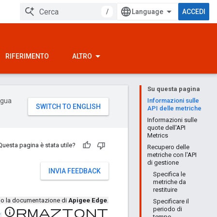
/
ACCEDI
RIFERIMENTO
ALTRO
Su questa pagina
ingua
Informazioni sulle
API delle metriche
Informazioni sulle
quote dell'API
Metrics
Questa pagina è stata utile?
Recupero delle
metriche con l'API
di gestione
INVIA FEEDBACK
Specifica le
metriche da
restituire
ndo la documentazione di
Apigee Edge
.
Specificare il
periodo di
Informazioni
X
.
tempo