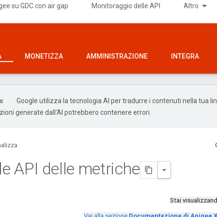
gee su GDC con air gap
Monitoraggio delle API
Altro
A
MONETIZZA
AMMINISTRAZIONE
INTEGRA
Google utilizza la tecnologia AI per tradurre i contenuti nella tua l
uzioni generate dall'AI potrebbero contenere errori.
alizza
 le API delle metriche
Stai visualizza
Vai alla sezione
Documentazione di Apigee 