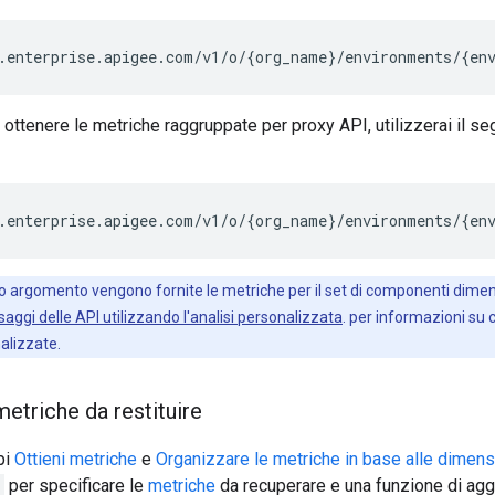
.enterprise.apigee.com/v1/o/{org_name}/environments/{en
ottenere le metriche raggruppate per proxy API, utilizzerai il s
.enterprise.apigee.com/v1/o/{org_name}/environments/{en
o argomento vengono fornite le metriche per il set di componenti dimen
aggi delle API utilizzando l'analisi personalizzata
. per informazioni su c
alizzate.
metriche da restituire
pi
Ottieni metriche
e
Organizzare le metriche in base alle dimens
per specificare le
metriche
da recuperare e una funzione di aggr