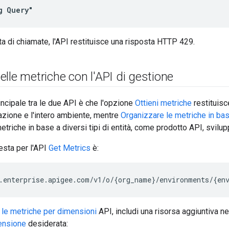
g Query"
ta di chiamate, l'API restituisce una risposta HTTP 429.
lle metriche con l'API di gestione
incipale tra le due API è che l'opzione
Ottieni metriche
restituisc
zazione e l'intero ambiente, mentre
Organizzare le metriche in bas
etriche in base a diversi tipi di entità, come prodotto API, svilup
iesta per l'API
Get Metrics
è:
.enterprise.apigee.com/v1/o/{org_name}/environments/{en
 le metriche per dimensioni
API, includi una risorsa aggiuntiva n
ensione
desiderata: