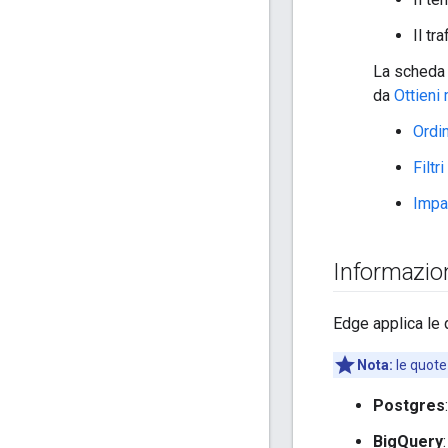
Il tr
La sched
da
Ottieni
Ordi
Filtri
Impa
Informazion
Edge applica le 
Nota:
le quote
Postgres
BigQuery