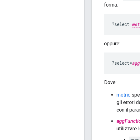
forma:
?select=
met
oppure:
?select=
agg
Dove:
metric
spec
gli errori d
con il par
aggFuncti
utilizzare 
avg