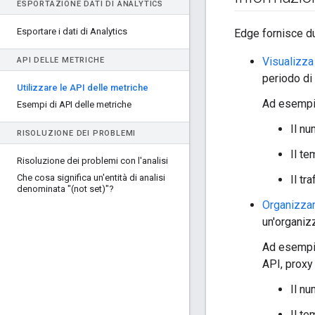
ESPORTAZIONE DATI DI ANALYTICS
Esportare i dati di Analytics
Edge fornisce du
Visualizza
API DELLE METRICHE
periodo di
Utilizzare le API delle metriche
Ad esempio
Esempi di API delle metriche
Il nu
RISOLUZIONE DEI PROBLEMI
Il t
Risoluzione dei problemi con l'analisi
Che cosa significa un'entità di analisi
Il tra
denominata "(not set)"?
Organizzar
un'organiz
Ad esempio
API, proxy 
Il nu
Il t