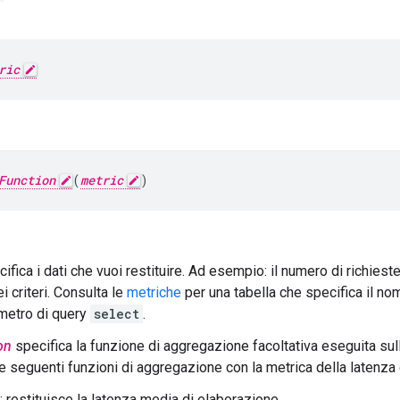
ric
Function
(
metric
)
ifica i dati che vuoi restituire. Ad esempio: il numero di richiest
ei criteri. Consulta le
metriche
per una tabella che specifica il nom
ametro di query
select
.
on
specifica la funzione di aggregazione facoltativa eseguita sul
le seguenti funzioni di aggregazione con la metrica della latenza
: restituisce la latenza media di elaborazione.