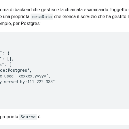
tema di backend che gestisce la chiamata esaminando l'oggetto d
e una proprietà
metaData
che elenca il servizio che ha gestito 
empio, per Postgres:
": {

": [],

s": [

ce:Postgres",
e used: xxxxxx.yyyyy",

y served by:111-222-333"

 proprietà
Source
è: