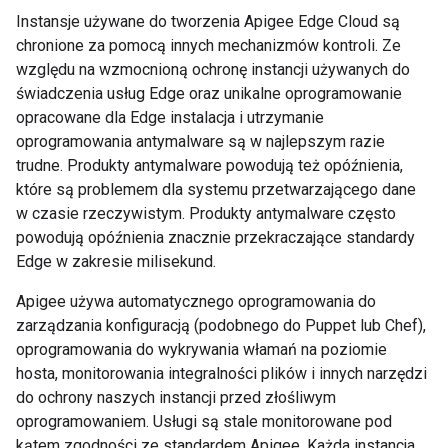
Instansje używane do tworzenia Apigee Edge Cloud są
chronione za pomocą innych mechanizmów kontroli. Ze
względu na wzmocnioną ochronę instancji używanych do
świadczenia usług Edge oraz unikalne oprogramowanie
opracowane dla Edge instalacja i utrzymanie
oprogramowania antymalware są w najlepszym razie
trudne. Produkty antymalware powodują też opóźnienia,
które są problemem dla systemu przetwarzającego dane
w czasie rzeczywistym. Produkty antymalware często
powodują opóźnienia znacznie przekraczające standardy
Edge w zakresie milisekund.
Apigee używa automatycznego oprogramowania do
zarządzania konfiguracją (podobnego do Puppet lub Chef),
oprogramowania do wykrywania włamań na poziomie
hosta, monitorowania integralności plików i innych narzędzi
do ochrony naszych instancji przed złośliwym
oprogramowaniem. Usługi są stale monitorowane pod
kątem zgodności ze standardem Apigee. Każda instancja,