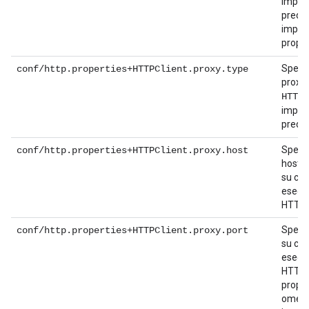
impos
predef
impos
propri
Specifi
conf/http.properties+HTTPClient.proxy.type
proxy
HTTP
impos
predef
Specif
conf/http.properties+HTTPClient.proxy.host
host o 
su cui 
esecuz
HTTP.
Specif
conf/http.properties+HTTPClient.proxy.port
su cui 
esecuz
HTTP.
propri
omess