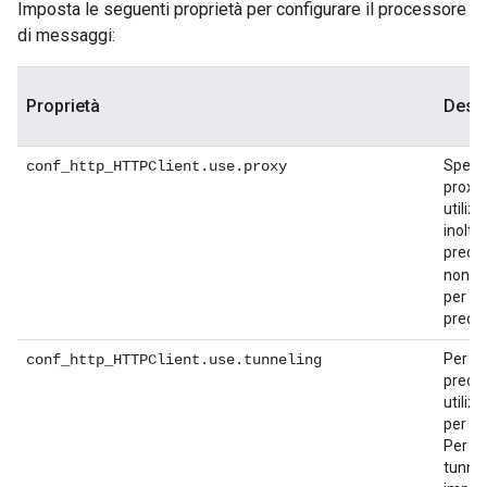
Imposta le seguenti proprietà per configurare il processore
di messaggi:
Proprietà
Desc
Specifi
conf_http_HTTPClient.use.proxy
proxy 
utilizz
inoltr
predef
non lo
per i
predef
Per i
conf_http_HTTPClient.use.tunneling
predef
utilizz
per tut
Per dis
tunnel