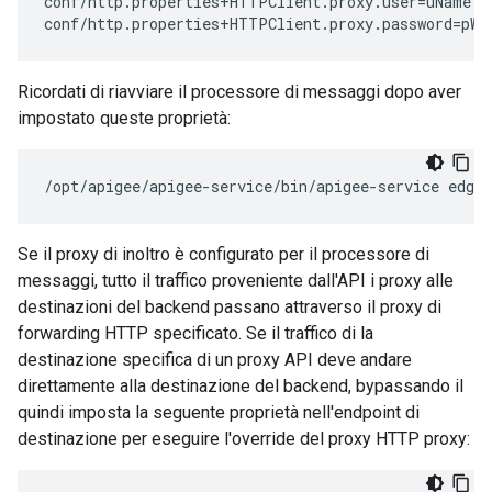
conf
/
http
.
properties
+
HTTPClient
.
proxy
.
user
=
uName
conf
/
http
.
properties
+
HTTPClient
.
proxy
.
password
=
pWo
Ricordati di riavviare il processore di messaggi dopo aver
impostato queste proprietà:
/opt/apigee/apigee-service/bin/apigee-service edge
Se il proxy di inoltro è configurato per il processore di
messaggi, tutto il traffico proveniente dall'API i proxy alle
destinazioni del backend passano attraverso il proxy di
forwarding HTTP specificato. Se il traffico di la
destinazione specifica di un proxy API deve andare
direttamente alla destinazione del backend, bypassando il
quindi imposta la seguente proprietà nell'endpoint di
destinazione per eseguire l'override del proxy HTTP proxy: