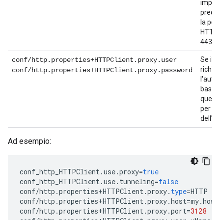
impos
predef
la por
HTTP e
443 p
Se il 
conf/http.properties+HTTPClient.proxy.user
richie
conf/http.properties+HTTPClient.proxy.password
l'aute
base, 
queste
per fo
dell'a
Ad esempio:
conf_http_HTTPClient
.
use
.
proxy
=
true
conf_http_HTTPClient
.
use
.
tunneling
=
false
conf
/
http
.
properties
+
HTTPClient
.
proxy
.
type
=
HTTP
conf
/
http
.
properties
+
HTTPClient
.
proxy
.
host
=
my
.
host
conf
/
http
.
properties
+
HTTPClient
.
proxy
.
port
=
3128