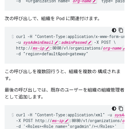
  -d '<Organization name="
org-name
" type="paid"
次の呼び出しで、組織を Pod に関連付けます。
curl -H "Content-Type:application/x-www-form-urle
  -u 
sysAdminEmail
:
adminPasswd
 -X POST \

  http://
ms-ip
:8080/v1/organizations/
org-name
/
  -d "region=default&pod=gateway"
この呼び出しを複数回行うと、組織を複数の 構成されま
す。
最後の呼び出しでは、既存のユーザーを組織の組織管理者
として追加します。
curl -H "Content-Type:application/xml" -u 
sysAdm
  -X POST http://
ms-ip
:8080/v1/organizations/
org
  -d '<Roles><Role name="orgadmin"/></Roles>'