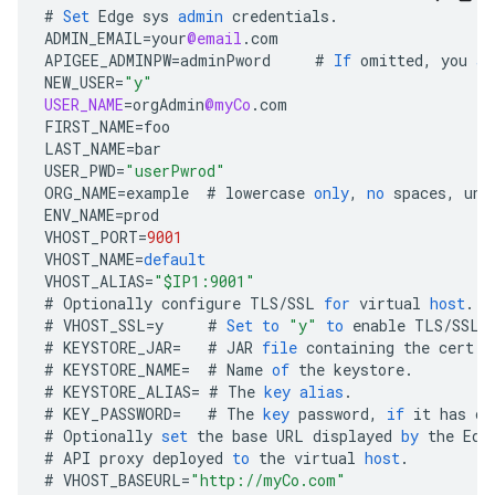
#
Set
Edge
sys
admin
credentials
.
ADMIN_EMAIL
=
your
@email
.
com
APIGEE_ADMINPW
=
adminPword
#
If
omitted
,
you
ar
NEW_USER
=
"y"
USER_NAME
=
orgAdmin
@myCo
.
com
FIRST_NAME
=
foo
LAST_NAME
=
bar
USER_PWD
=
"userPwrod"
ORG_NAME
=
example
#
lowercase
only
,
no
spaces
,
und
ENV_NAME
=
prod
VHOST_PORT
=
9001
VHOST_NAME
=
default
VHOST_ALIAS
=
"$IP1:9001"
#
Optionally
configure
TLS
/
SSL
for
virtual
host
.
#
VHOST_SSL
=
y
#
Set
to
"y"
to
enable
TLS
/
SSL
#
KEYSTORE_JAR
=
#
JAR
file
containing
the
cert
a
#
KEYSTORE_NAME
=
#
Name
of
the
keystore
.
#
KEYSTORE_ALIAS
=
#
The
key
alias
.
#
KEY_PASSWORD
=
#
The
key
password
,
if
it
has
on
#
Optionally
set
the
base
URL
displayed
by
the
Edg
#
API
proxy
deployed
to
the
virtual
host
.
#
VHOST_BASEURL
=
"http://myCo.com"