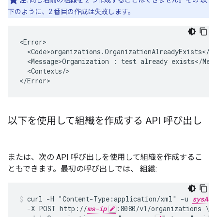
注:
同じ名前の組織を 2 つ作成することはできません。その 以
下のように、2 番目の作成は失敗します。
<Error>

  <Code>organizations.OrganizationAlreadyExists</Co
  <Message>Organization : test already exists</Mess
  <Contexts/>

</Error>
以下を使用して組織を作成する API 呼び出し
または、次の API 呼び出しを使用して組織を作成するこ
ともできます。最初の呼び出しでは、 組織:
curl -H "Content-Type:application/xml" -u 
sysAdm
  -X POST http://
ms-ip
:8080/v1/organizations \
