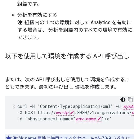
組織です。
分析を有効にする
注
: 組織内の 1 つの環境に対して Analytics を有効に
する場合は、 分析を組織内のすべての環境で有効に
できます。
以下を使用して環境を作成する API 呼び出し
または、次の API 呼び出しを使用して環境を作成するこ
ともできます。最初の呼び出し 環境を作成します。
curl -H "Content-Type:application/xml" -u 
sysAdm
  -X POST http://
ms-ip
:8080/v1/organizations/
org
  -d '<Environment name="
env-name
"/>'
注:
注: name 属性に使用できる文字は、 a-zA-Z0-9._\-$ % に