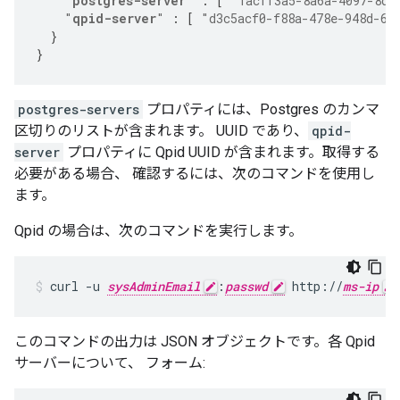
"
postgres-server
"
:
[
"1acff3a5-8a6a-4097-8d2
"
qpid-server
"
:
[
"d3c5acf0-f88a-478e-948d-6f
}
}
postgres-servers
プロパティには、Postgres のカンマ
区切りのリストが含まれます。 UUID であり、
qpid-
server
プロパティに Qpid UUID が含まれます。取得する
必要がある場合、 確認するには、次のコマンドを使用し
ます。
Qpid の場合は、次のコマンドを実行します。
curl -u 
sysAdminEmail
:
passwd
 http://
ms-ip
このコマンドの出力は JSON オブジェクトです。各 Qpid
サーバーについて、 フォーム: