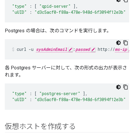
"type"
:
[
"qpid-server"
],
"uUID"
:
"d3c5acf0-f88a-478e-948d-6f3094f12e3b"
Postgres の場合は、次のコマンドを実行します。
curl -u 
sysAdminEmail
:
passwd
 http://
ms-ip
各 Postgres サーバーに対して、次の形式の出力が表示さ
れます。
"type"
:
[
"postgres-server"
],
"uUID"
:
"d3c5acf0-f88a-478e-948d-6f3094f12e3b"
仮想ホストを作成する