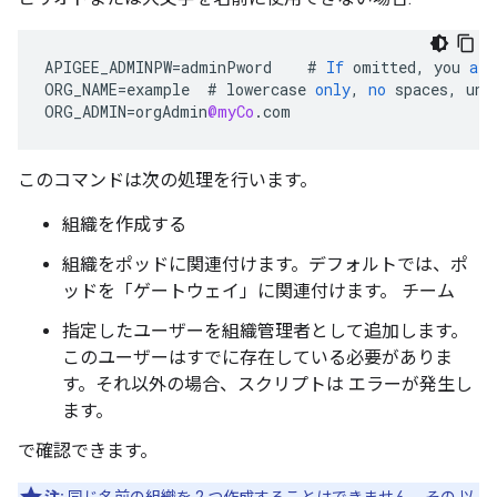
APIGEE_ADMINPW
=
adminPword
#
If
omitted
,
you
are
ORG_NAME
=
example
#
lowercase
only
,
no
spaces
,
und
ORG_ADMIN
=
orgAdmin
@myCo
.
com
このコマンドは次の処理を行います。
組織を作成する
組織をポッドに関連付けます。デフォルトでは、ポ
ッドを「ゲートウェイ」に関連付けます。 チーム
指定したユーザーを組織管理者として追加します。
このユーザーはすでに存在している必要がありま
す。それ以外の場合、スクリプトは エラーが発生し
ます。
で確認できます。