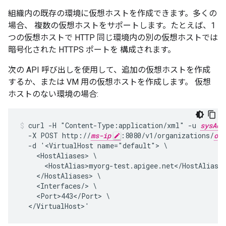
組織内の既存の環境に仮想ホストを作成できます。多くの
場合、 複数の仮想ホストをサポートします。たとえば、1
つの仮想ホストで HTTP 同じ環境内の別の仮想ホストでは
暗号化された HTTPS ポートを 構成されます。
次の API 呼び出しを使用して、追加の仮想ホストを作成
するか、または VM 用の仮想ホストを作成します。 仮想
ホストのない環境の場合:
curl -H "Content-Type:application/xml" -u 
sysAdm
  -X POST http://
ms-ip
:8080/v1/organizations/
org
  -d '<VirtualHost name="default"> \

    <HostAliases> \

      <HostAlias>myorg-test.apigee.net</HostAlias> 
    </HostAliases> \

    <Interfaces/> \

    <Port>443</Port> \
