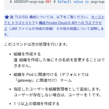
#
AXGROUP
=
axgroup
-
001
#
Default
value
is
axgroup
-
0
注:
TLS/SSL 構成については、以下をご覧ください。
キースト
アと トラストストア
と
構成 Private Cloud の API への TLS アクセ
ス
（JAR ファイルの作成の詳細） その他の側面について説明しま
す。
このコマンドは次の処理を行います。
組織を作成する
注
: 組織を作成した後にその名前を変更することはで
きません。
組織を Pod に関連付ける（デフォルトでは
「gateway」に関連付け） チーム
指定したユーザーを組織管理者として追加します。
ユーザーが存在しない場合は、ユーザーを 1 です。
1 つ以上の環境を作成する