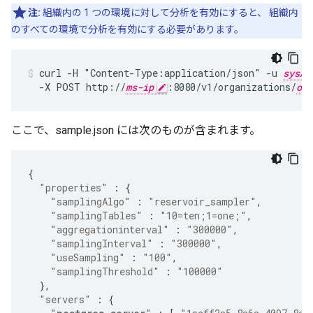
注:
組織内の 1 つの環境に対して分析を有効にすると、 組織内
のすべての環境で分析を有効にする必要があります。
curl -H "Content-Type:application/json" -u 
sysAd
  -X POST http://
ms-ip
:8080/v1/organizations/
org
ここで、sample.json には次のものが含まれます。
{
"properties"
:
{
"samplingAlgo"
:
"reservoir_sampler"
,
"samplingTables"
:
"10=ten;1=one;"
,
"aggregationinterval"
:
"300000"
,
"samplingInterval"
:
"300000"
,
"useSampling"
:
"100"
,
"samplingThreshold"
:
"100000"
},
"servers"
:
{