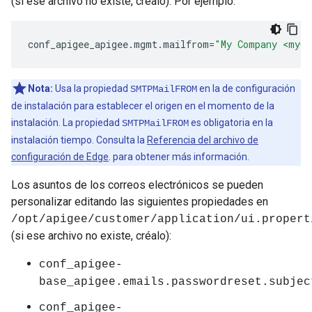
(si ese archivo no existe, créalo). Por ejemplo:
conf_apigee_apigee
.
mgmt
.
mailfrom
=
"My Company <myCo
Nota:
Usa la propiedad
en la de configuración
SMTPMailFROM
de instalación para establecer el origen en el momento de la
instalación. La propiedad
es obligatoria en la
SMTPMailFROM
instalación tiempo. Consulta la
Referencia del archivo de
configuración de Edge
. para obtener más información.
Los asuntos de los correos electrónicos se pueden
personalizar editando las siguientes propiedades en
/opt/apigee/customer/application/ui.propert
(si ese archivo no existe, créalo):
conf_apigee-
base_apigee.emails.passwordreset.subjec
conf_apigee-