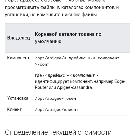
/opt/apigee/customer
просматривать файлы в каталогах компонентов и
установки, не изменяйте никакие файлы.
Корневой каталог токена по
Владелец
умолчанию
Компонент
/opt/apigee/<
префикс
>-<
компонент
>/conf
где /<
префикс
>-<
компонент
>
идентифицирует компонент, например Edge-
Router или Apigee-cassandra.
Установка
/opt/apigee/токен
Клиент
/opt/apigee/клиент
Определение текущей стоимости