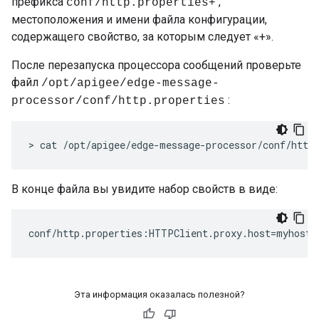
префикса
,
conf/http.properties+
местоположения и имени файла конфигурации,
содержащего свойство, за которым следует «+».
После перезапуска процессора сообщений проверьте
файл
/opt/apigee/edge-message-
:
processor/conf/http.properties
> cat /opt/apigee/edge-message-processor/conf/http
В конце файла вы увидите набор свойств в виде:
conf/http.properties:HTTPClient.proxy.host=myhost.
Эта информация оказалась полезной?