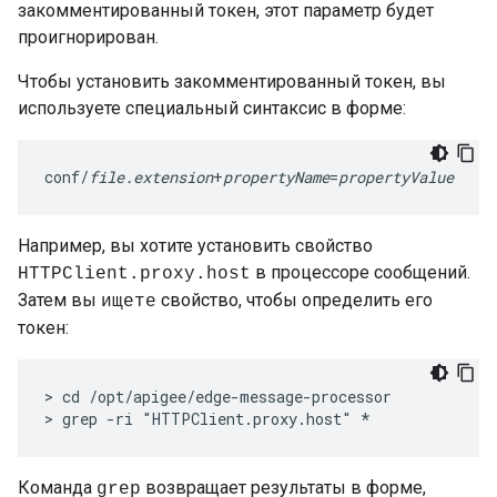
закомментированный токен, этот параметр будет
проигнорирован.
Чтобы установить закомментированный токен, вы
используете специальный синтаксис в форме:
conf/
file.extension
+
propertyName
=
propertyValue
Например, вы хотите установить свойство
в процессоре сообщений.
HTTPClient.proxy.host
Затем вы
свойство, чтобы определить его
ищете
токен:
> cd /opt/apigee/edge-message-processor

> grep -ri "HTTPClient.proxy.host" *
Команда
возвращает результаты в форме,
grep