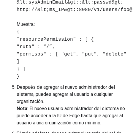
&lt;sysAdminEmail&gt;:&lt;passwd&gt;
http://&lt;ms_IP&gt;:8080/v1/users/foo@
Muestra:
{
“resourcePermission” : [ {
"ruta" : “/”,
"permisos" : [ "get", "put", "delete"
]
} ]
}
Después de agregar al nuevo administrador del
sistema, puedes agregar al usuario a cualquier
organización.
Nota
: El nuevo usuario administrador del sistema no
puede acceder a la IU de Edge hasta que agregar al
usuario a una organización como mínimo.