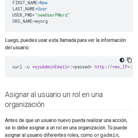
FIRST_NAME
=
New
LAST_NAME
=
User
USER_PWD
=
"newUserPWord"
ORG_NAME
=
myorg
Luego, puedes usar esta llamada para ver la información
del usuario:
curl
-
u
<
sysAdminEmail
>
:
<
passwd
>
http
:
//
<
ms_IP
>
:
80
Asignar al usuario un rol en una
organización
Antes de que un usuario nuevo pueda realizar una acción,
se lo debe asignar a un rol en una organización. Tú puede
asignar al usuario diferentes roles, como
,
orgadmin