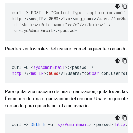
curl
-
X
POST
-
H
"Content-Type: application/xml"
/
http
:
//
<
ms_IP
>
:
8080
/
v1
/
o
/
<
org_name
>
/
users
/
foo
@bar
.
-
d
'<Roles><Role name="
role
"/></Roles>'
/
-
u
<
sysAdminEmail
>
:
<
passwd
>
Puedes ver los roles del usuario con el siguiente comando:
curl
-
u
<
sysAdminEmail
>
:
<
passwd
>
/
http
:
//
<
ms_IP
>
:
8080
/
v1
/
users
/
foo
@bar
.
com
/
userroles
Para quitar a un usuario de una organización, quita todas las
funciones de esa organización del usuario. Usa el siguiente
comando para quitarle un rol a un usuario:
curl
-
X
DELETE
-
u
<
sysAdminEmail
>
:
<
passwd
>
http
:
//