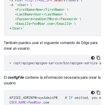
-
X
POST
http
:
//
<
ms_IP
>
:
8080
/
v1
/
users
\
-
d
'<User> \
   <FirstName>New</FirstName> \
   <LastName>User</LastName> \
   <Password>newUserPWord</Password> \
   <EmailId>foo@bar.com</EmailId> \
<
/User>'
También puedes usar el siguiente comando de Edge para
crear un usuario:
> /opt/apigee/apigee-service/bin/apigee-service api
El
configFile
contiene la información necesaria para crear la
usuario:
APIGEE_ADMINPW
=
sysAdminPW
#
If
omitted
,
you
wil
USER_NAME
=
foo
@bar
.
com