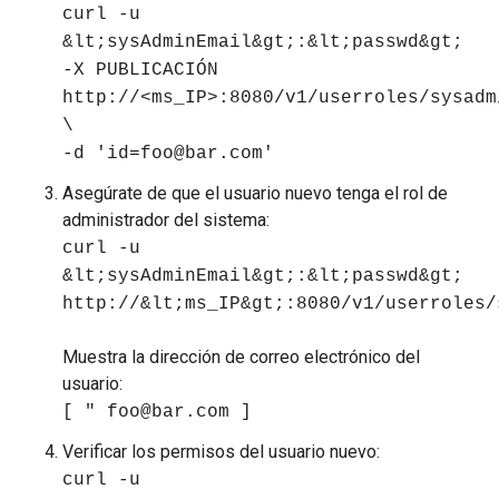
curl -u
&lt;sysAdminEmail&gt;:&lt;passwd&gt;
-X PUBLICACIÓN
http://<ms_IP>:8080/v1/userroles/sysadm
\
-d 'id=foo@bar.com'
Asegúrate de que el usuario nuevo tenga el rol de
administrador del sistema:
curl -u
&lt;sysAdminEmail&gt;:&lt;passwd&gt;
http://&lt;ms_IP&gt;:8080/v1/userroles/
Muestra la dirección de correo electrónico del
usuario:
[ " foo@bar.com ]
Verificar los permisos del usuario nuevo:
curl -u