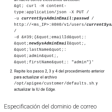
&gt; curl -H content-
type:application/json -X PUT /
-u
currentSysAdminEmail:passwd
/
http://<ms_IP>:8080/v1/users/
currentSys
/
-d &#39;{&quot;emailId&quot;:
&quot;
newSysAdminEmail
&quot;,
&quot;lastName&quot;:
&quot;admin&quot;,
&quot;firstName&quot;: "admin"}'
Repite los pasos 2, 3 y 4 del procedimiento anterior
para actualizar el archivo
. y
/opt/apigee/customer/defaults.sh
actualizar la IU de Edge.
Especificación del dominio de correo