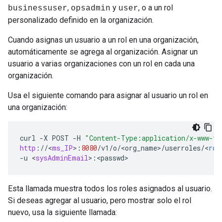
,
y
, o a un rol
businessuser
opsadmin
user
personalizado definido en la organización.
Cuando asignas un usuario a un rol en una organización,
automáticamente se agrega al organización. Asignar un
usuario a varias organizaciones con un rol en cada una
organización.
Usa el siguiente comando para asignar al usuario un rol en
una organización:
curl
-
X
POST
-
H
"Content-Type:application/x-www-fo
http
:
//
<
ms_IP
>
:
8080
/
v1
/
o
/
<
org_name
>
/
userroles
/
<
rol
-
u
<
sysAdminEmail
>
:
<
passwd
>
Esta llamada muestra todos los roles asignados al usuario.
Si deseas agregar al usuario, pero mostrar solo el rol
nuevo, usa la siguiente llamada: