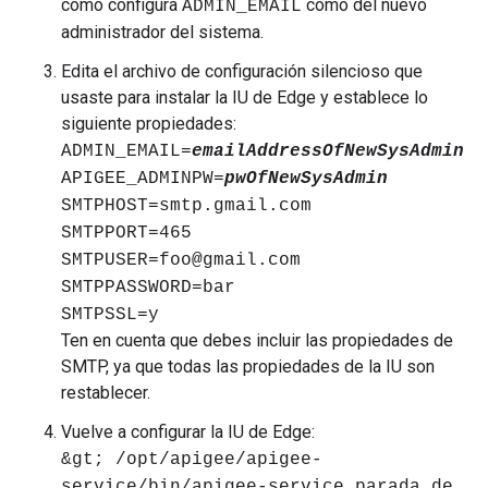
como configura
como del nuevo
ADMIN_EMAIL
administrador del sistema.
Edita el archivo de configuración silencioso que
usaste para instalar la IU de Edge y establece lo
siguiente propiedades:
ADMIN_EMAIL=
emailAddressOfNewSysAdmin
APIGEE_ADMINPW=
pwOfNewSysAdmin
SMTPHOST=smtp.gmail.com
SMTPPORT=465
SMTPUSER=foo@gmail.com
SMTPPASSWORD=bar
SMTPSSL=y
Ten en cuenta que debes incluir las propiedades de
SMTP, ya que todas las propiedades de la IU son
restablecer.
Vuelve a configurar la IU de Edge:
&gt; /opt/apigee/apigee-
service/bin/apigee-service parada de