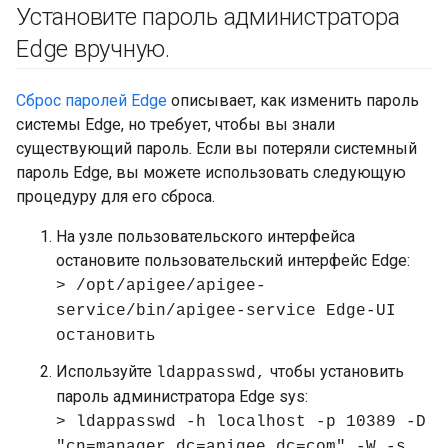
Установите пароль администратора
Edge вручную
.
Сброс паролей Edge
описывает, как изменить пароль
системы Edge, но требует, чтобы вы знали
существующий пароль. Если вы потеряли системный
пароль Edge, вы можете использовать следующую
процедуру для его сброса.
На узле пользовательского интерфейса
остановите пользовательский интерфейс Edge:
> /opt/apigee/apigee-
service/bin/apigee-service Edge-UI
остановить
Используйте
чтобы установить
ldappasswd,
пароль администратора Edge sys:
> ldappasswd -h localhost -p 10389 -D
"cn=manager,dc=apigee,dc=com" -W -s