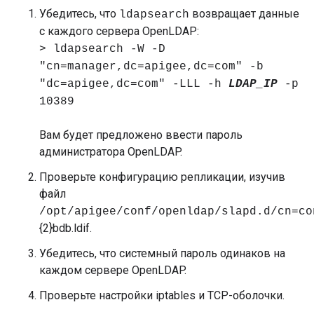
Убедитесь, что
возвращает данные
ldapsearch
с каждого сервера OpenLDAP:
> ldapsearch -W -D
"cn=manager,dc=apigee,dc=com" -b
"dc=apigee,dc=com" -LLL -h
LDAP_IP
-p
10389
Вам будет предложено ввести пароль
администратора OpenLDAP.
Проверьте конфигурацию репликации, изучив
файл
/opt/apigee/conf/openldap/slapd.d/cn=co
{2}bdb.ldif.
Убедитесь, что системный пароль одинаков на
каждом сервере OpenLDAP.
Проверьте настройки iptables и TCP-оболочки.