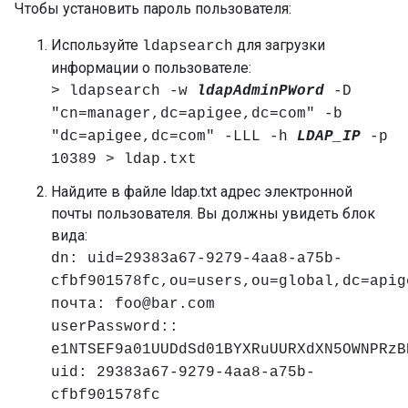
Чтобы установить пароль пользователя:
Используйте
для загрузки
ldapsearch
информации о пользователе:
> ldapsearch -w
ldapAdminPWord
-D
"cn=manager,dc=apigee,dc=com" -b
"dc=apigee,dc=com" -LLL -h
LDAP_IP
-p
10389 > ldap.txt
Найдите в файле ldap.txt адрес электронной
почты пользователя. Вы должны увидеть блок
вида:
dn: uid=29383a67-9279-4aa8-a75b-
cfbf901578fc,ou=users,ou=global,dc=apig
почта: foo@bar.com
userPassword::
e1NTSEF9a01UUDdSd01BYXRuUURXdXN5OWNPRzB
uid: 29383a67-9279-4aa8-a75b-
cfbf901578fc