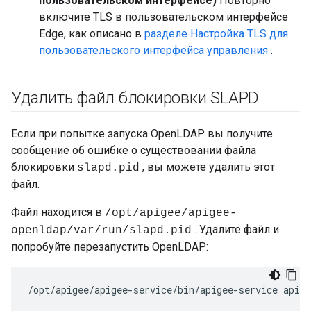
пользовательском интерфейсе)
Повторно
включите TLS в пользовательском интерфейсе
Edge, как описано в
разделе Настройка TLS для
пользовательского интерфейса управления
.
Удалить файл блокировки SLAPD
Если при попытке запуска OpenLDAP вы получите
сообщение об ошибке о существовании файла
блокировки
, вы можете удалить этот
slapd.pid
файл.
Файл находится в
/opt/apigee/apigee-
. Удалите файл и
openldap/var/run/slapd.pid
попробуйте перезапустить OpenLDAP:
/opt/apigee/apigee-service/bin/apigee-service apige