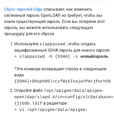
Сброс паролей Edge
описывает, как изменить
системный пароль OpenLDAP, но требует, чтобы вы
знали существующий пароль. Если вы потеряли этот
пароль, вы можете использовать следующую
процедуру для его сброса.
Используйте
, чтобы создать
slappasswd
зашифрованный SSHA пароль для нового пароля:
> slappasswd -h {SSHA} -s
новыйпароль
?Эта команда возвращает строку в следующем
виде:
{SSHA}+DOup9d6l+czfWzkIvajwYPArjPurhS6
Откройте файл
/opt/apigee/data/apigee-
openldap/slapd.d/cn=config/olcDatabase=
в редакторе:
{2}bdb.ldif
> vi /opt/apigee/data/apigee-