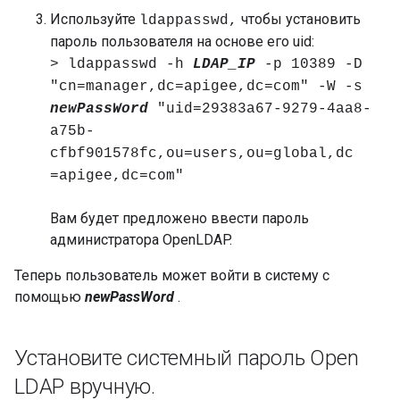
Используйте
чтобы установить
ldappasswd,
пароль пользователя на основе его uid:
> ldappasswd -h
LDAP_IP
-p 10389 -D
"cn=manager,dc=apigee,dc=com" -W -s
newPassWord
"uid=29383a67-9279-4aa8-
a75b-
cfbf901578fc,ou=users,ou=global,dc
=apigee,dc=com"
Вам будет предложено ввести пароль
администратора OpenLDAP.
Теперь пользователь может войти в систему с
помощью
newPassWord
.
Установите системный пароль Open
LDAP вручную
.