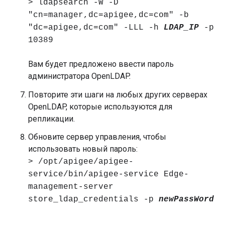
> ldapsearch -W -D
"cn=manager,dc=apigee,dc=com" -b
"dc=apigee,dc=com" -LLL -h
LDAP_IP
-p
10389
Вам будет предложено ввести пароль
администратора OpenLDAP.
Повторите эти шаги на любых других серверах
OpenLDAP, которые используются для
репликации.
Обновите сервер управления, чтобы
использовать новый пароль:
> /opt/apigee/apigee-
service/bin/apigee-service Edge-
management-server
store_ldap_credentials -p
newPassWord