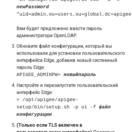
newPassWord
"uid=admin,ou=users,ou=global,dc=apigee
Вам будет предложено ввести пароль
администратора OpenLDAP.
Обновите файл конфигурации, который вы
использовали для установки пользовательского
интерфейса Edge, добавив новый системный
пароль Edge:
APIGEE_ADMINPW=
новыйпароль
Настройте и перезапустите пользовательский
интерфейс Edge:
> /opt/apigee/apigee-
setup/bin/setup.sh -p ui -f
файл
конфигурации
(Только если TLS включен в