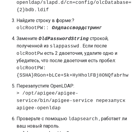
openldap/slapd.d/cn=config/olcDatabase=
{2}bdb.ldif
Найдите строку в форме:?
olcRootPW::
Олдпассвордстринг
Замените
строкой,
OldPasswordString
полученной из
. Если после
slappasswd
есть 2 двоеточия, удалите одно и
olcRootPw
убедитесь, что после двоеточия есть пробел:
olcRootPW:
{SSHA}RGon+bLCe+Sk+HyHholFBj8ONQfabrhw
Перезапустите OpenLDAP:
> /opt/apigee/apigee-
service/bin/apigee-service перезапуск
apigee-openldap
Проверьте с помощью
, работает ли
ldapsearch
ваш новый пароль.