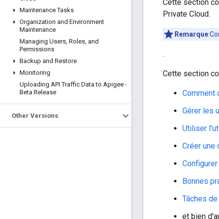
Cette section co
Maintenance Tasks
Private Cloud.
Organization and Environment
Maintenance
Remarque
:Co
Managing Users
,
Roles
,
and
Permissions
.
Backup and Restore
Monitoring
Cette section co
Uploading API Traffic Data to Apigee -
Beta Release
Comment c
Gérer les u
Other Versions
Utiliser l'
Créer une 
Configurer
Bonnes pra
Tâches de 
et bien d'a