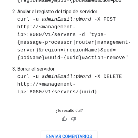
&action=pod"
{regionName}&pod={podName
Anular el registro del tipo de servidor
curl -u
adminEmail:pWord
-X POST
http://<management-
ip>:8080/v1/servers -d "type=
{message-processor|router|management-
server}&region={regionName}&pod=
{podName}&uuid={uuid}&action=remove"
Borrar el servidor
curl -u
adminEmail:pWord
-X DELETE
http://<management-
ip>:8080/v1/servers/{uuid}
¿Te resultó útil?
ENVIAR COMENTARIOS