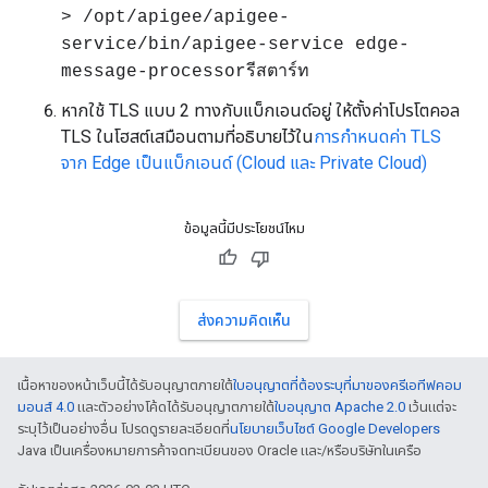
> /opt/apigee/apigee-
service/bin/apigee-service edge-
message-processorรีสตาร์ท
หากใช้ TLS แบบ 2 ทางกับแบ็กเอนด์อยู่ ให้ตั้งค่าโปรโตคอล
TLS ในโฮสต์เสมือนตามที่อธิบายไว้ใน
การกำหนดค่า TLS
จาก Edge เป็นแบ็กเอนด์ (Cloud และ Private Cloud)
ข้อมูลนี้มีประโยชน์ไหม
ส่งความคิดเห็น
เนื้อหาของหน้าเว็บนี้ได้รับอนุญาตภายใต้
ใบอนุญาตที่ต้องระบุที่มาของครีเอทีฟคอม
มอนส์ 4.0
และตัวอย่างโค้ดได้รับอนุญาตภายใต้
ใบอนุญาต Apache 2.0
เว้นแต่จะ
ระบุไว้เป็นอย่างอื่น โปรดดูรายละเอียดที่
นโยบายเว็บไซต์ Google Developers
Java เป็นเครื่องหมายการค้าจดทะเบียนของ Oracle และ/หรือบริษัทในเครือ