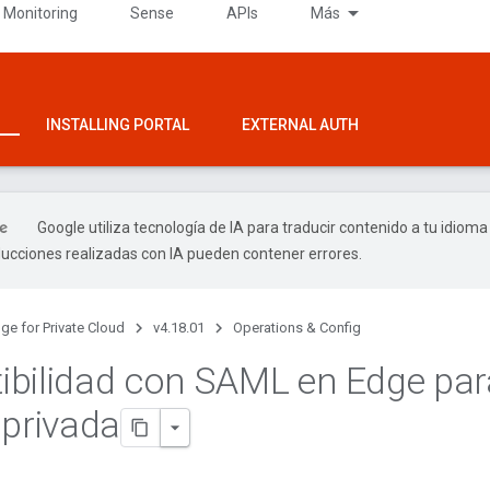
 Monitoring
Sense
APIs
Más
INSTALLING PORTAL
EXTERNAL AUTH
Google utiliza tecnología de IA para traducir contenido a tu idioma
ducciones realizadas con IA pueden contener errores.
ge for Private Cloud
v4.18.01
Operations & Config
bilidad con SAML en Edge par
 privada