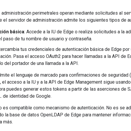
e administración perimetrales operan mediante solicitudes al ser
e el servidor de administración admite los siguientes tipos de au
ción básica
: Accede a la IU de Edge o realiza solicitudes a la ad
l paso de tu nombre de usuario y contraseña.
tercambia tus credenciales de autenticación básica de Edge por 
zación. Pasa el acceso OAuth2 para hacer llamadas a la API de
 del portador de una llamada a la API.
mite el lenguaje de marcado para confirmaciones de seguridad 
, el acceso a la IU y a la API de Edge Management sigue usando
ora puedes generar estos tokens a partir de las aserciones de
 de identidad de Google.
o es compatible como mecanismo de autenticación. No es se admi
do la base de datos OpenLDAP de Edge para mantener informació
a más.