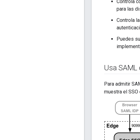
Controla c
para las d
Controla l
autenticac
Puedes sup
implement
Usa SAML 
Para admitir SA
muestra el SSO d