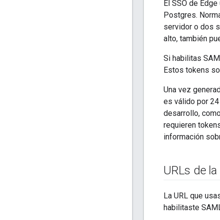
El SSO de Edge 
Postgres. Norma
servidor o dos s
alto, también p
Si habilitas SAM
Estos tokens so
Una vez generado
es válido por 24
desarrollo, com
requieren token
información sob
URLs de la 
La URL que usas
habilitaste SAML