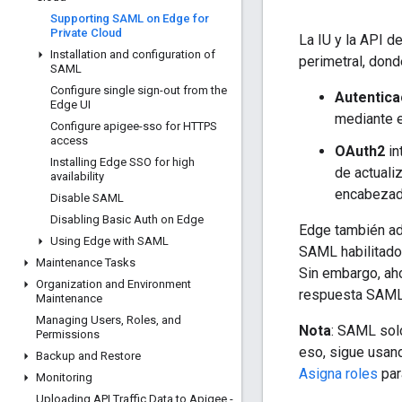
Supporting SAML on Edge for
Private Cloud
La IU y la API d
Installation and configuration of
perimetral, dond
SAML
Configure single sign-out from the
Autentica
Edge UI
mediante e
Configure apigee-sso for HTTPS
access
OAuth2
in
Installing Edge SSO for high
de actuali
availability
encabezado
Disable SAML
Disabling Basic Auth on Edge
Edge también ad
Using Edge with SAML
SAML habilitado
Maintenance Tasks
Sin embargo, ah
Organization and Environment
respuesta SAML.
Maintenance
Managing Users
,
Roles
,
and
Nota
: SAML sol
Permissions
eso, sigue usan
Backup and Restore
Asigna roles
par
Monitoring
Uploading API Traffic Data to Apigee -