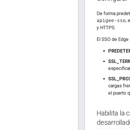
De forma predet
, 
apigee-sso
y HTTPS.
El SSO de Edge 
PREDETE
SSL_TER
especifica
SSL_PRO
cargas fre
el puerto 
Habilita la
desarrollad