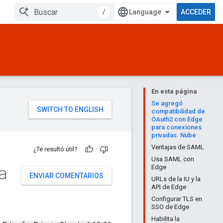
/
ACCEDER
En esta página
Se agregó
compatibilidad de
OAuth2 con Edge
para conexiones
privadas. Nube
Ventajas de SAML
¿Te resultó útil?
Usa SAML con
a
Edge
ENVIAR COMENTARIOS
URLs de la IU y la
API de Edge
Configurar TLS en
SSO de Edge
Habilita la