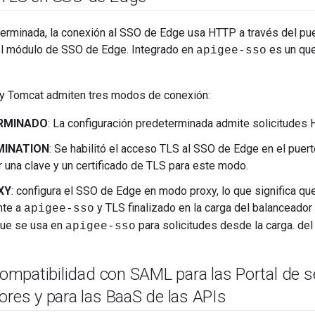
erminada, la conexión al SSO de Edge usa HTTP a través del pue
el módulo de SSO de Edge. Integrado en
es un que
apigee-sso
y Tomcat admiten tres modos de conexión:
RMINADO
: La configuración predeterminada admite solicitudes 
MINATION
: Se habilitó el acceso TLS al SSO de Edge en el puert
r una clave y un certificado de TLS para este modo.
XY
: configura el SSO de Edge en modo proxy, lo que significa qu
nte a
y TLS finalizado en la carga del balanceador
apigee-sso
que se usa en
para solicitudes desde la carga. del
apigee-sso
 compatibilidad con SAML para las Portal de s
ores y para las Baa
S de las APIs