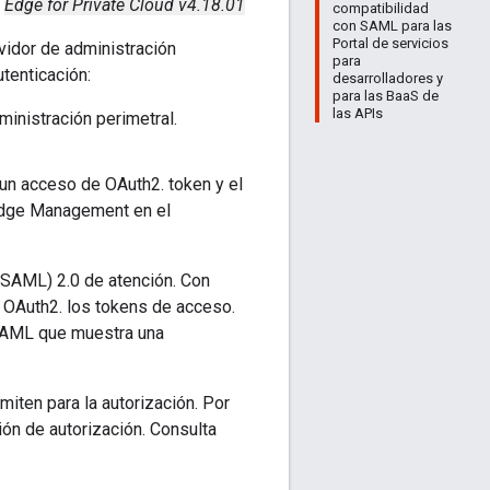
Edge for Private Cloud v4.18.01
compatibilidad
con SAML para las
Portal de servicios
vidor de administración
para
tenticación:
desarrolladores y
para las BaaS de
las APIs
ministración perimetral.
un acceso de OAuth2. token y el
 Edge Management en el
(SAML) 2.0 de atención. Con
 OAuth2. los tokens de acceso.
 SAML que muestra una
ten para la autorización. Por
n de autorización. Consulta