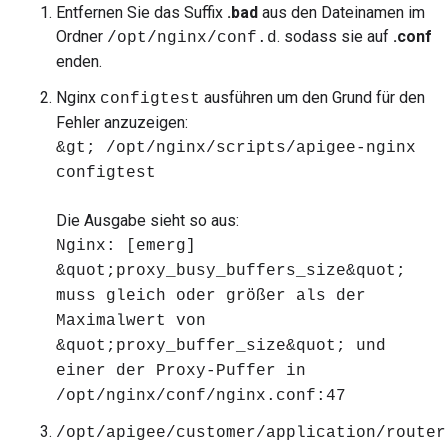
Entfernen Sie das Suffix
.bad
aus den Dateinamen im
Ordner
. sodass sie auf
.conf
/opt/nginx/conf.d
enden.
Nginx
ausführen um den Grund für den
configtest
Fehler anzuzeigen:
&gt; /opt/nginx/scripts/apigee-nginx
configtest
Die Ausgabe sieht so aus:
Nginx: [emerg]
&quot;proxy_busy_buffers_size&quot;
muss gleich oder größer als der
Maximalwert von
&quot;proxy_buffer_size&quot; und
einer der Proxy-Puffer in
/opt/nginx/conf/nginx.conf:47
/opt/apigee/customer/application/router