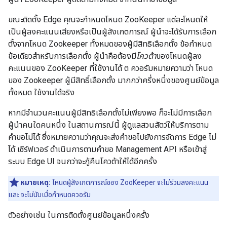
ขณะติดตั้ง Edge คุณจะกำหนดโหนด ZooKeeper แต่ละโหนดให้
เป็นผู้ลงคะแนนเสียงหรือเป็นผู้สังเกตการณ์ ผู้นำจะได้รับการเลือก
ตั้งจากโหนด Zookeeper ทั้งหมดของผู้มีสิทธิเลือกตั้ง ข้อกำหนด
ข้อเดียวสำหรับการเลือกตั้ง ผู้นำคือต้องมี
โควต้า
ของโหนดผู้ลง
คะแนนของ ZooKeeper ที่ใช้งานได้ ต ควอรัมหมายความว่า โหนด
ของ Zookeeper ผู้มีสิทธิ์เลือกตั้ง มากกว่าครึ่งหนึ่งของศูนย์ข้อมูล
ทั้งหมด ใช้งานได้จริง
หากมีจำนวนคะแนนผู้มีสิทธิเลือกตั้งไม่เพียงพอ ก็จะไม่มีการเลือก
ผู้นำคนใดคนหนึ่ง ในสถานการณ์นี้ ผู้ดูแลสวนสัตว์ให้บริการตาม
คำขอไม่ได้ ซึ่งหมายความว่าคุณจะส่งคำขอไปยังการจัดการ Edge ไม่
ได้ เซิร์ฟเวอร์ ดำเนินการตามคำขอ Management API หรือเข้าสู่
ระบบ Edge UI จนกว่าจะกู้คืนโควต้าให้ได้อีกครั้ง
หมายเหตุ:
โหนดผู้สังเกตการณ์ของ ZooKeeper จะไม่ร่วมลงคะแนน
และ จะไม่นับเมื่อกำหนดควอรัม
ตัวอย่างเช่น ในการติดตั้งศูนย์ข้อมูลหนึ่งครั้ง