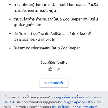
การลบโหนดผู้สังเกตการณ์ออกจะไม่ส่งผลต่อควอรัมหรือ
ความสามารถในการเลือกผู้นำ
จำนวนโควต้าจะคำนวณจากโหนด ZooKeeper ทั้งหมดใน
ศูนย์ข้อมูลทั้งหมด
ดำเนินการบำรุงรักษาไปยังเซิร์ฟเวอร์ถัดไปหลังจากที่
เซิร์ฟเวอร์ก่อนหน้าทำงานได้
ใช้คำสั่ง nc เพื่อตรวจสอบโหนด ZooKeeper
ข้อมูลนี้มีประโยชน์ไหม
ส่งความคิดเห็น
เนื้อหาของหน้าเว็บนี้ได้รับอนุญาตภายใต้
ใบอนุญาตที่ต้องระบุที่มาของครีเอทีฟคอม
มอนส์ 4.0
และตัวอย่างโค้ดได้รับอนุญาตภายใต้
ใบอนุญาต Apache 2.0
เว้นแต่จะ
ระบุไว้เป็นอย่างอื่น โปรดดูรายละเอียดที่
นโยบายเว็บไซต์ Google Developers