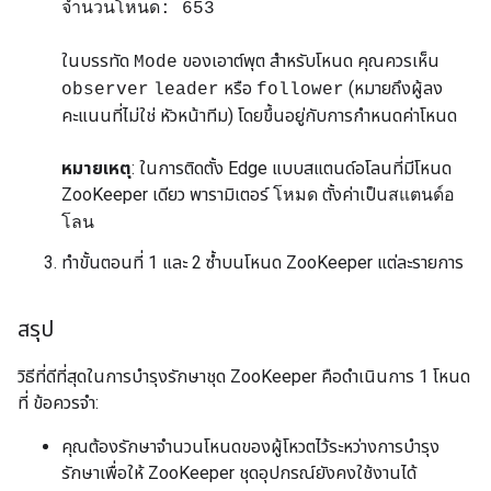
จำนวนโหนด: 653
ในบรรทัด
ของเอาต์พุต สำหรับโหนด คุณควรเห็น
Mode
หรือ
(หมายถึงผู้ลง
observer
leader
follower
คะแนนที่ไม่ใช่ หัวหน้าทีม) โดยขึ้นอยู่กับการกำหนดค่าโหนด
หมายเหตุ
: ในการติดตั้ง Edge แบบสแตนด์อโลนที่มีโหนด
ZooKeeper เดียว พารามิเตอร์
ตั้งค่าเป็น
โหมด
สแตนด์อ
โลน
ทำขั้นตอนที่ 1 และ 2 ซ้ำบนโหนด ZooKeeper แต่ละรายการ
สรุป
วิธีที่ดีที่สุดในการบำรุงรักษาชุด ZooKeeper คือดำเนินการ 1 โหนด
ที่ ข้อควรจำ:
คุณต้องรักษาจำนวนโหนดของผู้โหวตไว้ระหว่างการบำรุง
รักษาเพื่อให้ ZooKeeper ชุดอุปกรณ์ยังคงใช้งานได้