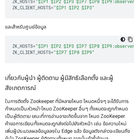
ZK_HOSTS
=
"$IP1 $IP2 $IP3 $IP7 $IP8 $IP9:observer"
ZK_CLIENT_HOSTS
=
"$IP1 $IP2 $IP3"
และสำหรับศูนย์ข้อมูล
ZK_HOSTS
=
"$IP1 $IP2 $IP3 $IP7 $IP8 $IP9:observer"
ZK_CLIENT_HOSTS
=
"$IP7 $IP8 $IP9"
เกี่ยวกับผู้นำ ผู้ติดตาม ผู้มีสิทธิเลือกตั้ง และผู้
สังเกตการณ์
ในการติดตั้ง Zookeeper ที่มีหลายโหนด โหนดหนึ่งๆ จะได้รับการ
กำหนดเป็น
หัวหน้า
โหนด ZooKeeper อื่นๆ ทั้งหมดจะถูกกำหนด
เป็น
ผู้ติดตาม
ขณะที่การอ่านอาจเกิดขึ้นจาก โหนด ZooKeeper
คำขอการเขียนทั้งหมดจะถูกส่งต่อไปยังหัวหน้า เช่น ข้อความใหม่
เพิ่มผู้ประมวลผลข้อมูลลงใน Edge แล้ว ข้อมูลดังกล่าวจะเขียนถึง
ผู้นำ ZooKeeper ผู้ติดตามทั้งหมด จากนั้นทำซ้ำข้อมูล