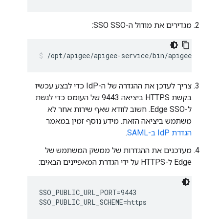
מגדירים את מודול ה-SSO SSO:
/opt/apigee/apigee-service/bin/apigee-servic
צריך לעדכן את ההגדרה של ה-IdP כדי לבצע עכשיו
בקשת HTTPS ביציאה 9443 של העומס כדי לגשת
ל-Edge SSO. חשוב לוודא שאף שירות אחר לא
משתמש ביציאה הזאת. מידע נוסף זמין במאמר
הגדרת IdP ב-SAML
.
מעדכנים את ההגדרות של ממשק המשתמש של
Edge ל-HTTPS על ידי הגדרת המאפיינים הבאים:
SSO_PUBLIC_URL_PORT=9443

SSO_PUBLIC_URL_SCHEME=https