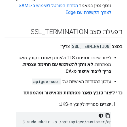
נוסף זמין במאמר
הגדרת הפורטל לשימוש ב-SAML
לצורך תקשורת עם Edge
הפעלת מצב SSL
TERMINATION
_
במצב
SSL_TERMINATION
צריך:
ליצור אישור ומפתח TLS ולאחסן אותם בקובץ מאגר
מפתחות.
לא ניתן להשתמש עם חתימה עצמית.
צריך ליצור אישור מ-CA.
עדכון ההגדרות האישיות של
apigee-sso.
כדי ליצור קובץ מאגר מפתחות מהאישור ומהמפתח:
יוצרים ספרייה לקובץ ה-JKS:
sudo mkdir -p /opt/apigee/customer/applicat