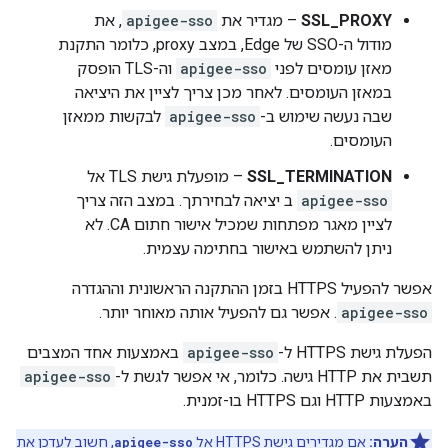
SSL_PROXY
– מגדיר את
apigee-sso
, את
מודול ה-SSO של Edge, במצב proxy, כלומר התקנת
מאזן עומסים לפני
apigee-sso
וה-TLS הופסק
במאזן העומסים. לאחר מכן צריך לציין את היציאה
שבה נעשה שימוש ב-
apigee-sso
לבקשות ממאזן
העומסים.
SSL_TERMINATION
– מופעלת גישת TLS אל
apigee-sso
ב יציאה לבחירתך. במצב הזה צריך
לציין מאגר מפתחות שמכיל אישור חתום CA. לא
ניתן להשתמש באישור בחתימה עצמית.
אפשר להפעיל HTTPS בזמן ההתקנה הראשונית וההגדרה
apigee-sso
. אפשר גם להפעיל אותה מאוחר יותר.
הפעלת גישת HTTPS ל-
apigee-sso
באמצעות אחד המצבים
תשבית את HTTP גישה. כלומר, אי אפשר לגשת ל-
apigee-sso
באמצעות HTTP וגם HTTPS בו-זמנית.
הערה:
אם מגדירים גישת HTTPS אל
apigee-sso
, חשוב לעדכן את