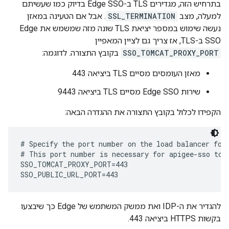
בתרחיש הזה, מגדירים TLS ב-Edge SSO בדיוק כמו שעשיתם
למעלה, מצב
SSL_TERMINATION
. אבל אם הטעינה במאזן
נעשה שימוש במספר יציאת TLS שונה מזה שמשמש את Edge
SSO ב-TLS, אז צריך גם לציין המאפיין
SSO_TOMCAT_PROXY_PORT
בקובץ התצורה. לדוגמה:
מאזן העומסים מסיים TLS ביציאה 443
שירות Edge SSO מסיים TLS ביציאה 9443
הקפידו לכלול בקובץ התצורה את ההגדרה הבאה:
# Specify the port number on the load balancer for 
# This port number is necessary for apigee-sso to g
SSO_TOMCAT_PROXY_PORT=443

SSO_PUBLIC_URL_PORT=443
להגדיר את ה-IDP ואת ממשק המשתמש של Edge כך שיבצעו
בקשות HTTPS ביציאה 443.