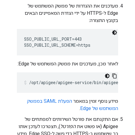
מעדכנים את ההגדרות של ממשק המשתמש של
Edge ל-HTTPS על ידי הגדרת המאפיינים הבאים
בקובץ התצורה:
SSO_PUBLIC_URL_PORT=443

SSO_PUBLIC_URL_SCHEME=https
לאחר מכן, מעדכנים את ממשק המשתמש של Edge:
/opt/apigee/apigee-service/bin/apigee-servic
מידע נוסף זמין במאמר
הפעלת SAML בממשק
המשתמש של Edge
.
אם התקנתם את פורטל השירותים למפתחים של
Apigee (או פשוט את
הפורטל
), תצטרכו לעדכן אותו
כך שישתמש ב-HTTPS כדי גישה ל-Edge SSO. מידע