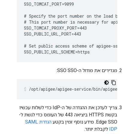
SSO_TOMCAT_PORT=9099

# Specify the port number on the load balancer
# This port number is necessary for apigee-sso
SSO_TOMCAT_PROXY_PORT=443

SSO_PUBLIC_URL_PORT=443

# Set public access scheme of apigee-sso to ht
SSO_PUBLIC_URL_SCHEME=https
מגדירים את מודול ה-SSO SSO:
/opt/apigee/apigee-service/bin/apigee-servic
צריך לעדכן את ההגדרה של ה-IdP כדי לשלוח עכשיו
בקשת HTTPS ביציאה 443 של העומס כדי לגשת ל-
Edge SSO. מידע נוסף זמין בקטע
הגדרת SAML
IDP
לקבלת יותר.