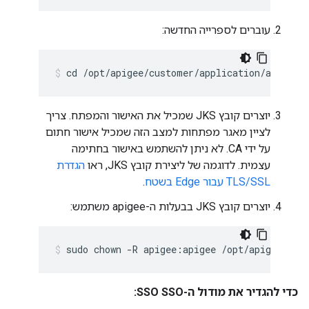
עוברים לספרייה החדשה:
cd /opt/apigee/customer/application/apigee-
יוצרים קובץ JKS שמכיל את האישור והמפתח. צריך
לציין מאגר מפתחות למצב הזה שמכיל אישור חתום
על ידי CA. לא ניתן להשתמש באישור בחתימה
עצמית. לדוגמה של ליצירת קובץ JKS, ראו
הגדרת
TLS/SSL עבור Edge בשטח
.
יוצרים קובץ JKS בבעלות ה-apigee משתמש:
sudo chown -R apigee:apigee /opt/apigee/cus
כדי להגדיר את מודול ה-SSO SSO: