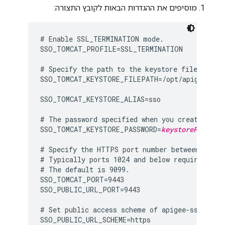
מוסיפים את ההגדרות הבאות לקובץ התצורה:
# Enable SSL_TERMINATION mode.

SSO_TOMCAT_PROFILE=SSL_TERMINATION

# Specify the path to the keystore file.

SSO_TOMCAT_KEYSTORE_FILEPATH=/opt/apigee/cust
SSO_TOMCAT_KEYSTORE_ALIAS=sso

# The password specified when you created the 
SSO_TOMCAT_KEYSTORE_PASSWORD=
keystorePasswor
# Specify the HTTPS port number between 1025 a
# Typically ports 1024 and below require root 
# The default is 9099.

SSO_TOMCAT_PORT=9443

SSO_PUBLIC_URL_PORT=9443

# Set public access scheme of apigee-sso to ht
SSO_PUBLIC_URL_SCHEME=https