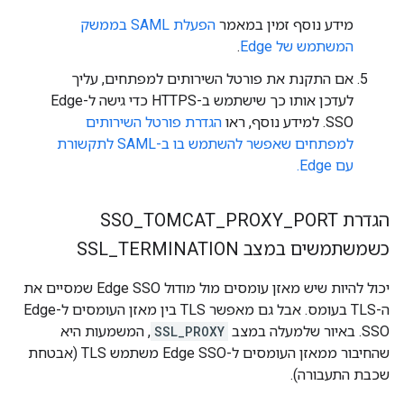
מידע נוסף זמין במאמר
הפעלת SAML בממשק
המשתמש של Edge
.
אם התקנת את פורטל השירותים למפתחים, עליך
לעדכן אותו כך שישתמש ב-HTTPS כדי גישה ל-Edge
SSO. למידע נוסף, ראו
הגדרת פורטל השירותים
למפתחים שאפשר להשתמש בו ב-SAML לתקשורת
עם Edge.
הגדרת SSO
PORT
_
PROXY
_
TOMCAT
_
כשמשתמשים במצב SSL
TERMINATION
_
יכול להיות שיש מאזן עומסים מול מודול Edge SSO שמסיים את
ה-TLS בעומס. אבל גם מאפשר TLS בין מאזן העומסים ל-Edge
SSO. באיור שלמעלה במצב
SSL_PROXY
, המשמעות היא
שהחיבור ממאזן העומסים ל-Edge SSO משתמש TLS (אבטחת
שכבת התעבורה).