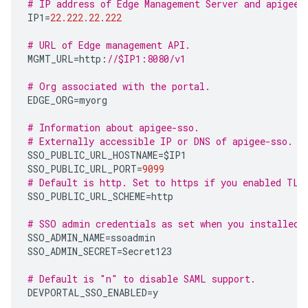
# IP address of Edge Management Server and apigee-
IP1
=
22.222.22.222
# URL of Edge management API.
MGMT_URL
=
http
:
//$IP1:8080/v1
# Org associated with the portal.
EDGE_ORG
=
myorg
# Information about apigee-sso.
# Externally accessible IP or DNS of apigee-sso.
SSO_PUBLIC_URL_HOSTNAME
=
$IP1
SSO_PUBLIC_URL_PORT
=
9099
# Default is http. Set to https if you enabled TLS
SSO_PUBLIC_URL_SCHEME
=
http
# SSO admin credentials as set when you installed 
SSO_ADMIN_NAME
=
ssoadmin
SSO_ADMIN_SECRET
=
Secret123
# Default is "n" to disable SAML support.
DEVPORTAL_SSO_ENABLED
=
y