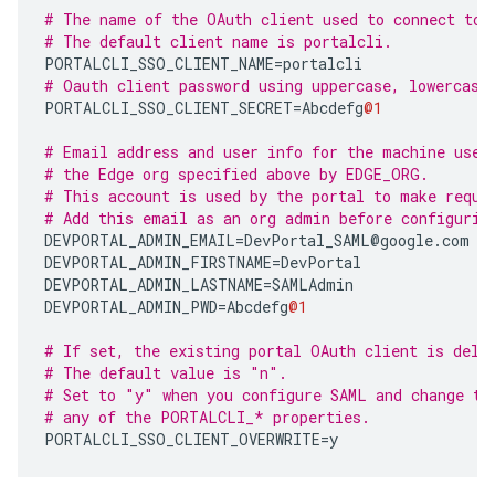
# The name of the OAuth client used to connect to 
# The default client name is portalcli.
PORTALCLI_SSO_CLIENT_NAME
=
portalcli
# Oauth client password using uppercase, lowercase
PORTALCLI_SSO_CLIENT_SECRET
=
Abcdefg
@1
# Email address and user info for the machine user
# the Edge org specified above by EDGE_ORG. 
# This account is used by the portal to make reque
# Add this email as an org admin before configurin
DEVPORTAL_ADMIN_EMAIL
=
DevPortal_SAML
@
google
.
com
DEVPORTAL_ADMIN_FIRSTNAME
=
DevPortal
DEVPORTAL_ADMIN_LASTNAME
=
SAMLAdmin
DEVPORTAL_ADMIN_PWD
=
Abcdefg
@1
# If set, the existing portal OAuth client is dele
# The default value is "n".
# Set to "y" when you configure SAML and change th
# any of the PORTALCLI_* properties.
PORTALCLI_SSO_CLIENT_OVERWRITE
=
y