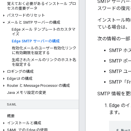
SMTP サーバー
覚えておく必要があるインストール プロ
スワードの復元
セスの重要データ
パスワードのリセット
インストール時に
メールと SMTP サーバーの構成
ている場合は
Edge メール テンプレートのカスタマ
イズ
次の情報の一部
Edge SMTP サーバーの構成
有効化メールのユーザー有効化リンク
SMTP ホス
に有効期限を設定する
生成されたメールのリンクのホスト名
SMTP ポ
を設定する
SMTP 
ロギングの構成
Edge UI の構成
SMTP「
Router と Message Processor の構成
Java メモリ設定の変更
SMTP 情報を
SAML
Edge
ます。
概要
インストールと構成
SAML での Edge の使用
#
Must