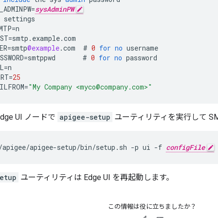
_ADMINPW
=
sysAdminPW
settings
MTP
=
n
ST
=
smtp
.
example
.
com
ER
=
smtp
@example
.
com
#
0
for
no
username
SSWORD
=
smtppwd
#
0
for
no
password
L
=
n
ORT
=
25
ILFROM
=
"My Company <myco@company.com>"
dge UI ノードで
apigee-setup
ユーティリティを実行して SMT
/apigee/apigee-setup/bin/setup.sh -p ui -f 
configFile
etup
ユーティリティは Edge UI を再起動します。
この情報は役に立ちましたか？