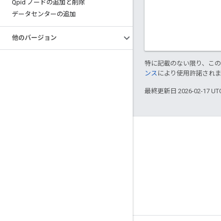
Qpid ノードの追加と削除
データセンターの追加
他のバージョン
特に記載のない限り、こ
ンス
により使用許諾され
最終更新日 2026-02-17 U
Apigee について
We're part of Google
イベント
パートナー
電子書籍とウェブキャスト