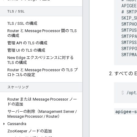
APIGEE
#
SMTP
TLS
/
SSL
SKIP_S
TLS
/
SSL の構成
SMTPHO
SMTPUS
Router と Message Processor 間の TLS
の構成
SMTPPA
SMTPSS
管理 API の TLS の構成
SMTPP
管理 UI の TLS の構成
SMTPMA
New Edge エクスペリエンスに対する
TLS の構成
Router と Message Processor の TLS プ
すべての E
ロトコルの設定
スケーリング
/opt
Router または Message Processor ノー
ドの追加
apigee-s
サーバーの削除（Management Server
/
Message Processor
/
Router）
Cassandra
Zoo
Keeper ノードの追加